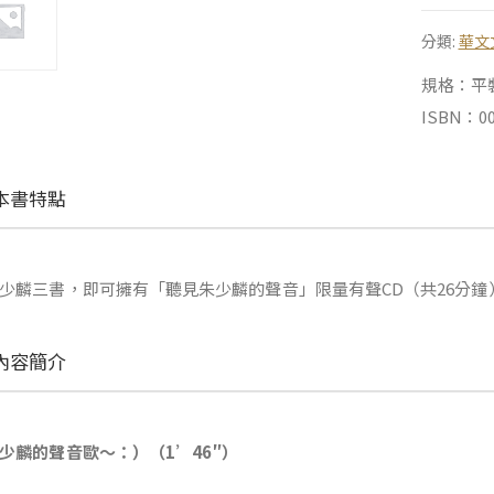
分類:
華文
規格：平裝 |
ISBN：00
本書特點
少麟三書，即可擁有「聽見朱少麟的聲音」限量有聲CD（共26分鐘
內容簡介
少麟的聲音歐～：）（1’46″）