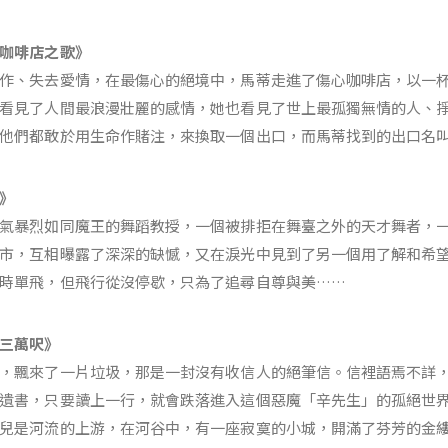
咖啡店之歌》
作、失去愛情，在最傷心的絕境中，馬蒂走進了傷心咖啡店，以一
看見了人間最浪漫壯麗的感情，她也看見了世上最孤獨無情的人、
他們都敢於用生命作賭注，來換取一個出口，而馬蒂找到的出口名
》
氣暴烈如同魔王的舞蹈教授，一個被排拒在舞臺之外的天才舞者，
市，互相曝露了深深的缺憾，又在淚光中見到了另一個用了解和希
時單飛，但飛行從沒停歇，只為了追尋自尊與美……
三萬呎》
，飄來了一片垃圾，那是一封沒有收信人的絕筆信。信裡語焉不詳
遺書，只要讀上一行，就會跌落進入這個惡魔「辛先生」的孤絕世
兒是河流的上游，在河谷中，有一座寂寞的小城，開滿了芬芳的金