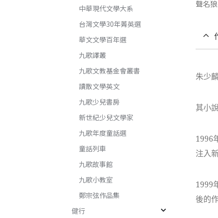
聲名狼
中華現代文學大系
台灣文學30年菁英選
華文文學百年選
九歌譯叢
九歌文教基金會叢書
朱少
讀散文學英文
九歌少兒書房
其小
新世紀少兒文學家
九歌年度童話選
19
童話列車
注入
九歌故事館
九歌小教室
19
鄭宗弦作品集
後的
健行