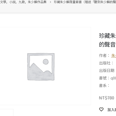
文學
,
小說
,
九歌
,
朱少麟作品集
珍藏朱少麟限量套書（贈送「聽到朱少麟的聲
珍藏朱
的聲音
作者：
朱
出版社：
出版日期：2
書號：q00
書系：
NT$
780
加入