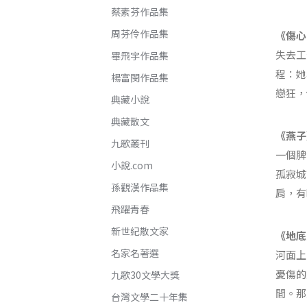
蔡素芬作品集
周芬伶作品集
《傷心
失去工
畢飛宇作品集
程：她
楊富閔作品集
戀狂，
典藏小說
典藏散文
《燕子
九歌叢刊
一個脾
小說.com
孤寂城
孫觀漢作品集
肩，有
飛躍青春
新世紀散文家
《地底
名家名著選
河面上
憂傷的
九歌30文學大獎
間。那
台灣文學二十年集