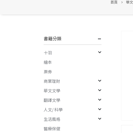
首頁
華文
書籍分類
十羽
繪本
票券
商業理財
華文文學
翻譯文學
人文/ 科學
生活風格
醫療保健