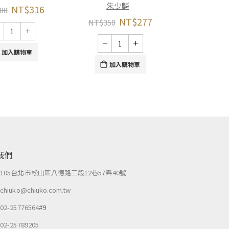
朱少麟
NT$
316
00
NT$
277
NT$
350
加入購物車
加入購物車
我們
：
105台北市松山區八德路三段12巷57弄40號
：
chiuko@chiuko.com.tw
：
02-25776564
#9
：
02-25789205