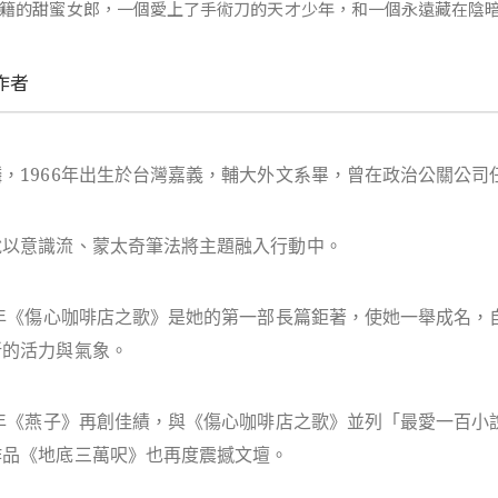
籍的甜蜜女郎，一個愛上了手術刀的天才少年，和一個永遠藏在陰
作者
麟，1966年出生於台灣嘉義，輔大外文系畢，曾在政治公關公司
說以意識流、蒙太奇筆法將主題融入行動中。
96年《傷心咖啡店之歌》是她的第一部長篇鉅著，使她一舉成名
新的活力與氣象。
99年《燕子》再創佳績，與《傷心咖啡店之歌》並列「最愛一百小
作品《地底三萬呎》也再度震撼文壇。