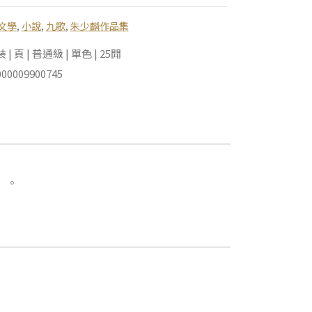
文學
,
小說
,
九歌
,
朱少麟作品集
 頁 | 普通級 | 單色 | 25開
00009900745
）。