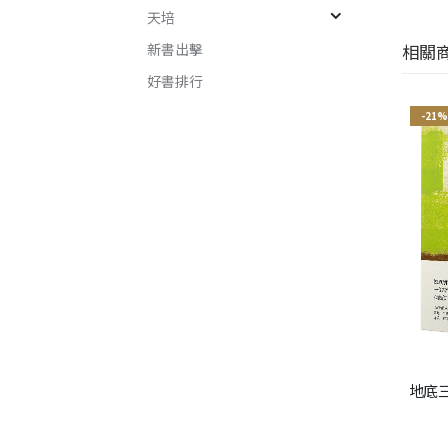
天培
新書出擊
相關
好書排行
-21%
地底