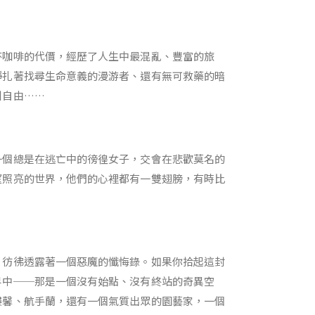
杯咖啡的代價，經歷了人生中最混亂、豐富的旅
掙扎著找尋生命意義的漫游者、還有無可救藥的暗
叫自由……
一個總是在逃亡中的徬徨女子，交會在悲歡莫名的
望照亮的世界，他們的心裡都有一雙翅膀，有時比
，彷彿透露著一個惡魔的懺悔錄。如果你拾起這封
界中──那是一個沒有始點、沒有終站的奇異空
縷馨、航手蘭，還有一個氣質出眾的園藝家，一個