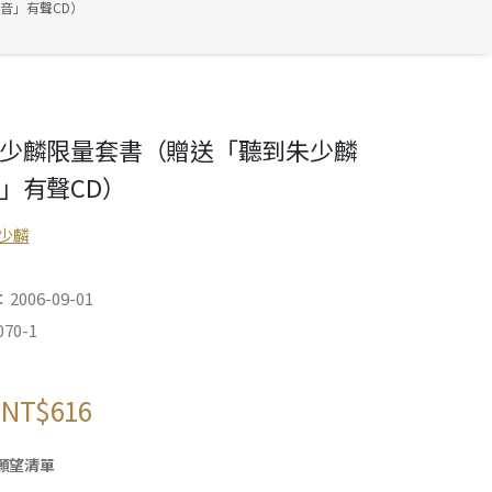
音」有聲CD）
少麟限量套書（贈送「聽到朱少麟
」有聲CD）
少麟
006-09-01
70-1
NT$
616
願望清單