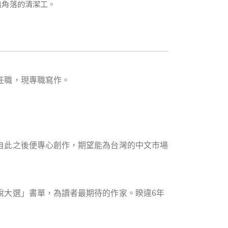
暗角落的清潔工。
任職，現專職寫作。
，自此之後便專心創作，期望能為台灣的中文市場
說大選」書單，為讀者最期待的作家。睽違6年