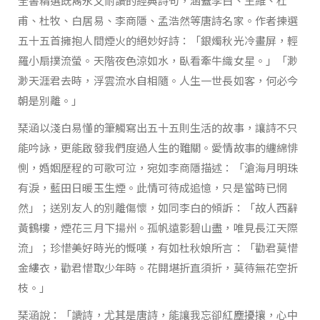
全書精選既雋永又耐讀的經典詩句，涵蓋李白、王維、杜
甫、杜牧、白居易、李商隱、孟浩然等唐詩名家。作者揀選
五十五首擁抱人間煙火的絕妙好詩：「銀燭秋光冷畫屏，輕
羅小扇撲流螢。天階夜色涼如水，臥看牽牛織女星。」「渺
渺天涯君去時，浮雲流水自相隨。人生一世長如客，何必今
朝是別離。」
琹涵以淺白易懂的筆觸寫出五十五則生活的故事，讓詩不只
能吟詠，更能啟發我們度過人生的難關。愛情故事的纏綿悱
惻，婚姻歷程的可歌可泣，宛如李商隱描述：「滄海月明珠
有淚，藍田日暖玉生煙。此情可待成追憶，只是當時已惘
然」；送別友人的別離傷懷，如同李白的傾訴：「故人西辭
黃鶴樓，煙花三月下揚州。孤帆遠影碧山盡，唯見長江天際
流」；珍惜美好時光的慨嘆，有如杜秋娘所言：「勸君莫惜
金縷衣，勸君惜取少年時。花開堪折直須折，莫待無花空折
枝。」
琹涵說：「讀詩，尤其是唐詩，能讓我忘卻紅塵擾攘，心中