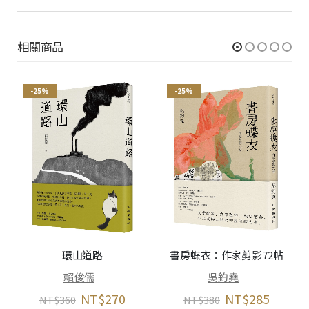
相關商品
-25%
-25%
環山道路
書房蝶衣：作家剪影72帖
賴俊儒
吳鈞堯
NT$
270
NT$
285
NT$
360
NT$
380