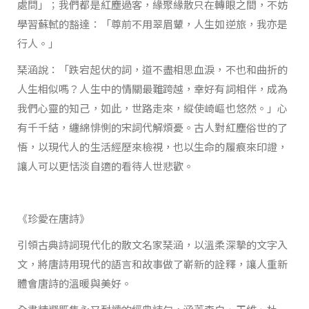
處問」；我們都是紅塵過客，緣聚緣散只在轉眼之間，不妨
學習蘇軾的豁達：「尊前不用翠眉顰，人生如逆旅，我亦是
行人。」
琹涵說：「跌宕起伏的詞，道不盡相思血淚，不也和曲折的
人生相似嗎？人生中的情關最難跨越，幸好有詞相伴，成為
我們心靈的知己，如此，世路走來，縱使崎嶇也悠然。」心
有千千結，纏綿悱惻的宋詞代解煩憂。古人對紅塵俗世的了
悟，以現代人的生活經歷來檢視，也以生命的履痕來印證，
讓人可以更恬淡自適的看待人世悲歡。
《珍愛在唐詩》
引領古典詩詞現代化的散文名家琹涵，以溫柔深摯的文字入
文，將唐詩用現代的語言和故事做了嶄新的詮釋，讓人重新
體會唐詩的溫暖與美好。