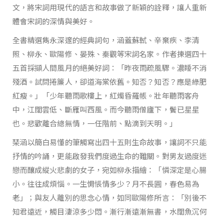
文，將宋詞用現代的語言和故事做了新穎的詮釋，讓人重新
體會宋詞的深情與美好。
全書精選雋永深邃的經典詞句，涵蓋蘇軾、辛棄疾、李清
照、柳永、歐陽修、晏殊、秦觀等宋詞名家。作者揀選四十
五首採擷人間風月的絕美好詞：「昨夜雨疏風驟。濃睡不消
殘酒。試問捲簾人，卻道海棠依舊。知否？知否？應是綠肥
紅瘦。」「少年聽雨歌樓上，紅燭昏羅帳。壯年聽雨客舟
中，江闊雲低、斷雁叫西風。而今聽雨僧廬下，鬢已星星
也。悲歡離合總無情，一任階前、點滴到天明。」
琹涵以簡白易懂的筆觸寫出四十五則生命故事，讓詞不只能
抒情的吟誦，更能啟發我們度過生命的難關。對男友過度迷
戀而釀成縱火悲劇的女子，宛如柳永描繪：「憐深定是心腸
小。往往成煩惱。一生惆悵情多少？月不長圓，春色易為
老」；與友人離別的思念心情，如同歐陽修所言：「別後不
知君遠近，觸目淒涼多少悶。漸行漸遠漸無書，水闊魚沉何