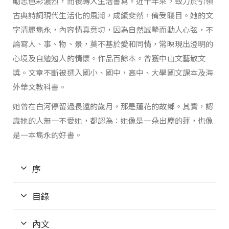
勵志色彩濃烈，而後轉入生活書寫。近十年來，致力於引領
古典詩詞現代生活化的風潮，成績斐然，備受矚目。她的文
字清麗雋永，內容情真意切，因為自然誠摯而動人心弦，不
論寫人、事、物、景，莫不基於愛和同情，常映現出澄明的
心境及自勉勉人的情懷。作品百餘本。曾獲中山文藝散文
獎。文章不斷被選入國小、國中，高中、大學國文課本及海
外華文教科書。
她曾在白河停留過長遠的歲月，那是蓮花的故鄉。其實，認
識她的人無一不愛她，都認為：她像是一朵出塵的蓮，也像
是一本雋永的好書。
序
目錄
內文