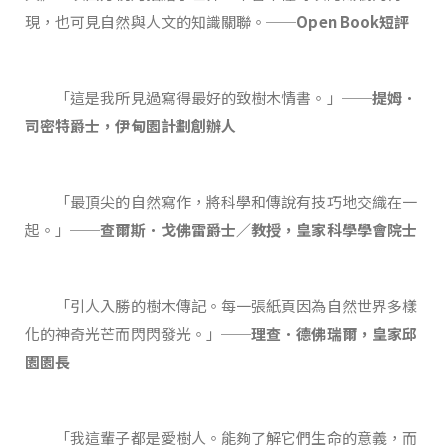
現，也可見自然與人文的知識關聯。
──Open Book短評
「這是我所見過寫得最好的致樹木情書。」
──提姆．
司密特爵士，伊甸園計劃創辦人
「最頂尖的自然寫作，將科學和傳說有技巧地交織在一
起。」
──查爾斯．戈佛雷爵士／教授，皇家科學學會院士
「引人入勝的樹木傳記。每一張紙頁因為自然世界多樣
化的神奇光芒而閃閃發光。」
──理查．德佛瑞爾，皇家邱
園園長
「我這輩子都是愛樹人。能夠了解它們生命的意義，而