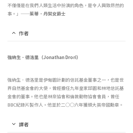
不僅僅是在我們人類生活中扮演的角色，是令人興致昂然的
事。」
──茱蒂．丹契女爵士
作者
強納生．德洛里（
Jonathan Drori
）
強納生．德洛里是伊甸園計劃的信託基金董事之一，也是世
界自然基金會的大使，曾經擔任九年皇家邱園和林地信託基
金會的董事。他也是林奈協會和倫敦動物協會會員，曾任
BBC紀錄片製作人。他並於二○○六年獲頒大英帝國勳章。
譯者