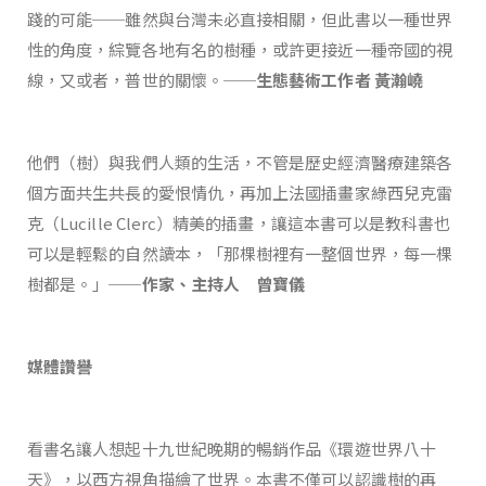
踐的可能──雖然與台灣未必直接相關，但此書以一種世界
性的角度，綜覽各地有名的樹種，或許更接近一種帝國的視
線，又或者，普世的關懷。
──生態藝術工作者 黃瀚嶢
他們（樹）與我們人類的生活，不管是歷史經濟醫療建築各
個方面共生共長的愛恨情仇，再加上法國插畫家綠西兒克雷
克（Lucille Clerc）精美的插畫，讓這本書可以是教科書也
可以是輕鬆的自然讀本，「那棵樹裡有一整個世界，每一棵
樹都是。」
──作家、主持人 曾寶儀
媒體讚譽
看書名讓人想起十九世紀晚期的暢銷作品《環遊世界八十
天》，以西方視角描繪了世界。本書不僅可以認識樹的再