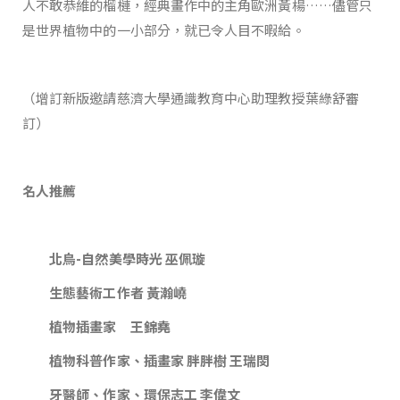
人不敢恭維的榴槤，經典畫作中的主角歐洲黃楊……儘管只
是世界植物中的一小部分，就已令人目不暇給。
（增訂新版邀請慈濟大學通識教育中心助理教授葉綠舒審
訂）
名人推薦
北鳥-自然美學時光 巫佩璇
生態藝術工作者 黃瀚嶢
植物插畫家 王錦堯
植物科普作家、插畫家 胖胖樹 王瑞閔
牙醫師、作家、環保志工 李偉文