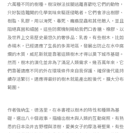
六萬種不同的樹種。樹沒辦法拔腿逃離喜歡吃它們的動物，
只好製造難聞的化學氣味來驅逐侵略者。它們會滲出樹膠、
樹脂、乳膠，用以淹死、毒死、癱瘓昆蟲和其他敵人，並且
阻絕真菌和細菌。這些防禦機制賜給我們口香糖、橡膠、以
及世界上交易歷史最悠久的奢侈品：乳香。有些樹木，比如
赤楊木，已經適應了生長的多濕地區，發展出防止在水中腐
爛的木質，威尼斯就是靠著這類樹木才得以奠下城市基礎。
然而，樹木的演化並非為了滿足人類需求。幾百萬年來，它
們靠著適應不同的外在環境條件來自我保護、確保後代能持
續存活繁衍。適應得最好的樹木就能產出較後代，擴大分布
範圍。
作者強納生．德洛里，在本書裡以樹木的特性和種類為基
礎，選出八十個故事，描繪出樹木與人類的互動寫照，有熟
悉的日本染井吉野櫻與漆樹，愛美女子的摩洛哥堅果，有些