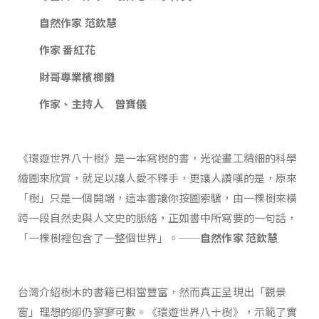
自然作家 范欽慧
作家 番紅花
財哥專業檳榔攤
作家、主持人 曾寶儀
《環遊世界八十樹》是一本寫樹的書，光從畫工精細的科學
繪圖來欣賞，就足以讓人愛不釋手，更讓人讚嘆的是，原來
「樹」只是一個開端，這本書讓你按圖索驥，由一棵樹來橫
跨一段自然史與人文史的脈絡，正如書中所寫要的一句話，
「一棵樹裡包含了一整個世界」。
──自然作家 范欽慧
台灣介紹樹木的書籍已相當豐富，然而真正呈現出「觀景
窗」理想的卻仍寥寥可數。《環遊世界八十樹》，示範了實