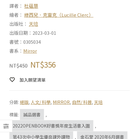
譯者：
杜蘊慧
繪者：
綠西兒．克雷克（Lucille Clerc）
出版社：
天培
出版日期：2023-03-01
書號：0305034
書系：
Mirror
NT$
356
NT$
450
加入願望清單
分類:
絕版
,
人文/ 科學
,
MIRROR
,
自然/ 科普
,
天培
標籤:
誠品選書
,
2022OPENBOOK好書獎年度生活書入圍
,
第43次中小學生優良課外讀物
,
金石堂 2020年6月選書