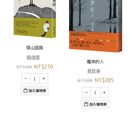
環山道路
賴俊儒
離岸的人
NT$
270
NT$
360
蔡修寧
NT$
285
NT$
380
加入購物車
加入購物車