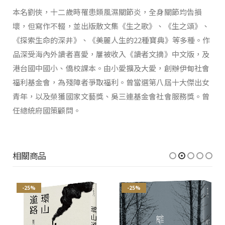
本名劉俠，十二歲時罹患類風濕關節炎，全身關節均告損
壞，但寫作不輟，並出版散文集《生之歌》、《生之頌》、
《探索生命的深井》、《美麗人生的22種寶典》等多種。作
品深受海內外讀者喜愛，屢被收入《讀者文摘》中文版，及
港台國中國小、僑校課本。由小愛擴及大愛，創辦伊甸社會
福利基金會，為殘障者爭取福利。曾當選第八屆十大傑出女
青年，以及榮獲國家文藝獎、吳三連基金會社會服務獎。曾
任總統府國策顧問。
相關商品
-25%
-25%