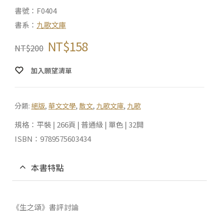
書號：F0404
書系：
九歌文庫
NT$
158
NT$
200
加入願望清單
分類:
絕版
,
華文文學
,
散文
,
九歌文庫
,
九歌
規格：平裝 | 266頁 | 普通級 | 單色 | 32開
ISBN：9789575603434
本書特點
《生之頌》書評討論