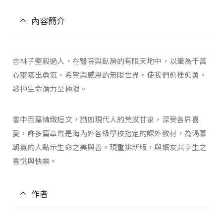
內容簡介
杏林子堅毅過人，在醫院與臥房的有限天地中，以筆為千萬
心靈寫出勇氣、希望與感恩的無限世界。使我們愈挫愈勇，
發揮生命潛力至極限。
書中百篇精緻短文，猶如現代人的荒漠甘泉，深受各界喜
愛，許多篇章曾是海內外各級學校指定的課外教材，為渴慕
朝氣的人點示生命之美與善。現重排新版，與讀友共享生之
喜悅與快樂。
作者