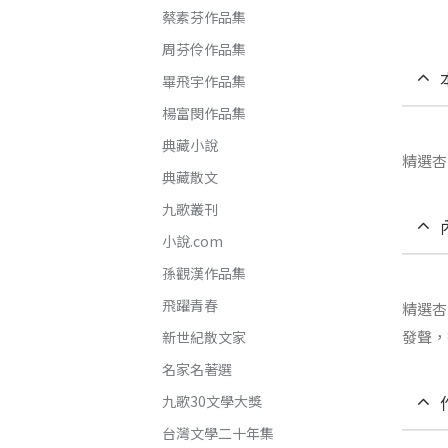
蔡素芬作品集
周芬伶作品集
畢飛宇作品集
楊富閔作品集
典藏小說
精選杏
典藏散文
九歌叢刊
小說.com
孫觀漢作品集
飛躍青春
精選杏
發聲，
新世紀散文家
名家名著選
九歌30文學大獎
台灣文學二十年集