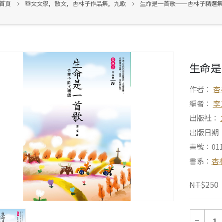
首頁
華文文學
,
散文
,
杏林子作品集
,
九歌
生命是一首歌──杏林子精選
生命是
作者：
杏
編者：
李
出版社：
出版日期：2
書號：011
書系：
杏
NT$
250