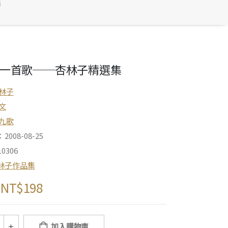
集
一首歌──杏林子精選集
林子
文
九歌
008-08-25
0306
林子作品集
NT$
198
加入購物車