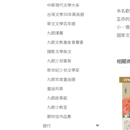
中華現代文學大系
本名劉
台灣文學30年菁英選
生命的
華文文學百年選
小、僑
九歌譯叢
國家文
九歌文教基金會叢書
讀散文學英文
相關
九歌少兒書房
新世紀少兒文學家
九歌年度童話選
-25%
-25%
-25
童話列車
九歌故事館
九歌小教室
鄭宗弦作品集
健行