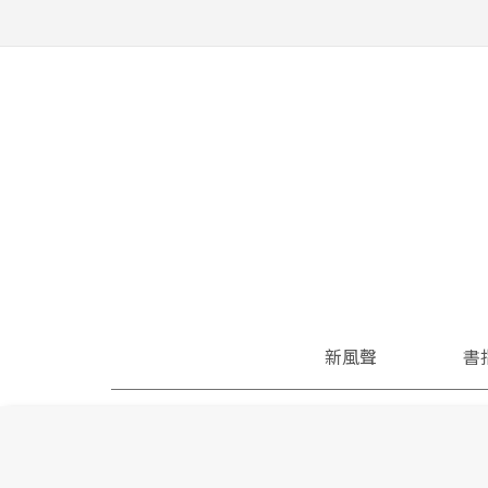
新風聲
書