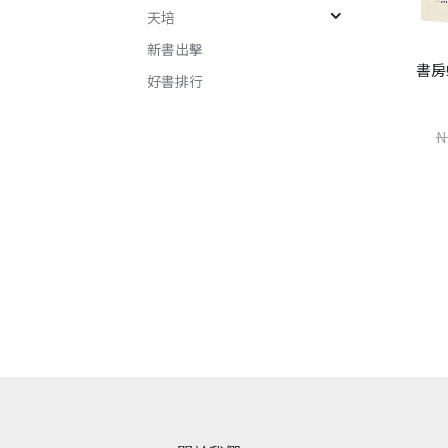
天培
新書出擊
環山道路
書房
好書排行
賴俊儒
NT$
270
世界是野獸的（增訂新版）
NT$
360
N
楊莉敏
NT$
240
NT$
320
加入購物車
加入購物車