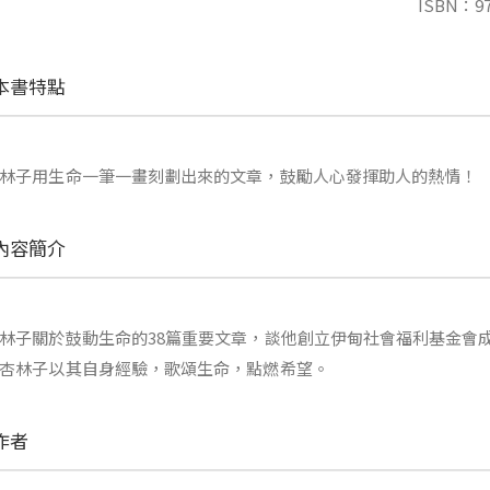
ISBN：97
本書特點
林子用生命一筆一畫刻劃出來的文章，鼓勵人心發揮助人的熱情！
內容簡介
林子關於鼓動生命的38篇重要文章，談他創立伊甸社會福利基金會
杏林子以其自身經驗，歌頌生命，點燃希望。
作者