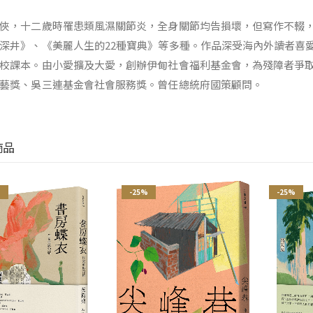
俠，十二歲時罹患類風濕關節炎，全身關節均告損壞，但寫作不輟
深井》、《美麗人生的22種寶典》等多種。作品深受海內外讀者喜
校課本。由小愛擴及大愛，創辦伊甸社會福利基金會，為殘障者爭
藝獎、吳三連基金會社會服務獎。曾任總統府國策顧問。
商品
%
-25%
-25%