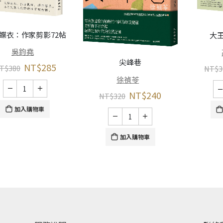
蝶衣：作家剪影72帖
大
吳鈞堯
尖峰巷
NT$
285
T$
380
NT$
3
徐禎苓
NT$
240
NT$
320
加入購物車
加入購物車