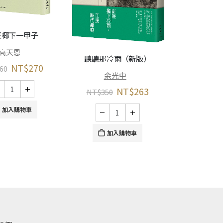
王椰下一甲子
從放牛班到理
高天恩
文套書（相伨
聽聽那冷雨（新版）
NT$
270
60
謝師
余光中
林
NT$
263
NT$
350
NT$
640
加入購物車
加入購物車
加