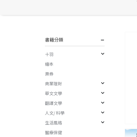
書籍分類
十羽
繪本
票券
商業理財
華文文學
翻譯文學
人文/ 科學
生活風格
醫療保健