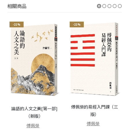
相關商品
-21%
-21%
傅佩榮的易經入門課（三
論語的人文之美[第一部]
版）
（新版）
傅佩榮
傅佩榮