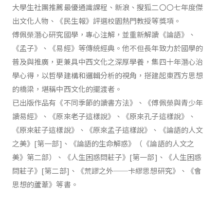
大學生社團推薦最優通識課程、新浪、搜狐二〇〇七年度傑
出文化人物、《民生報》評選校園熱門教授等獎項。
傅佩榮潛心研究國學，專心注解，並重新解讀《論語》、
《孟子》、《易經》等傳統經典。他不但長年致力於國學的
普及與推廣，更兼具中西文化之深厚學養，集四十年潛心治
學心得，以哲學建構和邏輯分析的視角，搭建起東西方思想
的橋梁，堪稱中西文化的擺渡者。
已出版作品有《不同季節的讀書方法》、《傅佩榮與青少年
讀易經》、《原來老子這樣說》、《原來孔子這樣說》、
《原來莊子這樣說》、《原來孟子這樣說》、《論語的人文
之美》[第一部]、《論語的生命解惑》（《論語的人文之
美》第二部）、《人生困惑問莊子》[第一部]、《人生困惑
問莊子》[第二部]、《荒謬之外──卡繆思想研究》、《會
思想的蘆葦》等書。