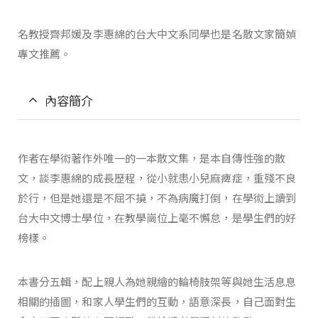
名教授齊邦媛及李惠綿的台大中文系同學也是名散文家簡媜
專文推薦。
內容簡介
作者在學術著作外唯一的一本散文集，是本自傳性強的散
文，談李惠綿的成長歷程，從小就患小兒麻痺症，重殘不良
於行，但是她還是不屈不撓，不為病魔打倒，在學術上讀到
台大中文博士學位，在教學崗位上毫不懈怠，是學生們的好
榜樣。
本書分五輯，配上親人為她親繪的輪椅肢架等與她生活息息
相關的插圖，和家人學生們的互動，語意深長，自己面對生