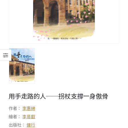
用手走路的人──拐杖支撐一身傲骨
作者：
李惠綿
繪者：
李易叡
出版社：
健行