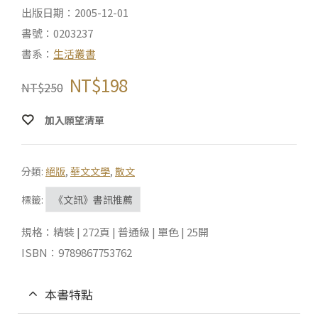
出版日期：2005-12-01
書號：0203237
書系：
生活叢書
NT$
198
NT$
250
加入願望清單
分類:
絕版
,
華文文學
,
散文
標籤:
《文訊》書訊推薦
規格：精裝 | 272頁 | 普通級 | 單色 | 25開
ISBN：9789867753762
本書特點