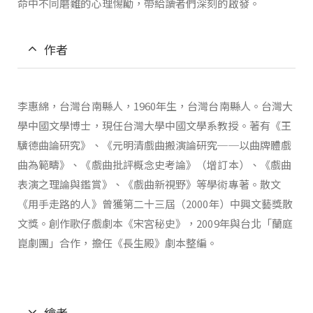
命中不同磨難的心理惕勵，帶給讀者們深刻的啟發。
作者
李惠綿，台灣台南縣人，1960年生，台灣台南縣人。台灣大
學中國文學博士，現任台灣大學中國文學系教授。著有《王
驥德曲論研究》、《元明清戲曲搬演論研究──以曲牌體戲
曲為範疇》、《戲曲批評概念史考論》（增訂本）、《戲曲
表演之理論與鑑賞》、《戲曲新視野》等學術專著。散文
《用手走路的人》曾獲第二十三屆（2000年）中興文藝獎散
文獎。創作歌仔戲劇本《宋宮秘史》，2009年與台北「蘭庭
崑劇團」合作，擔任《長生殿》劇本整編。
繪者