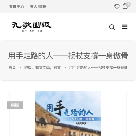
0
會員中心
登入/註冊
用手走路的人──拐杖支撐一身傲骨
首頁
絕版
,
華文文學
,
散文
用手走路的人──拐杖支撐一身傲骨
絕版