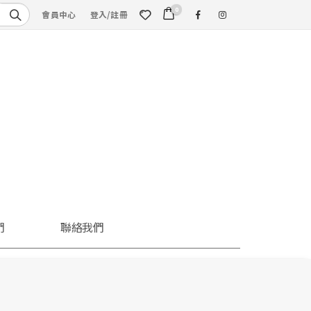
0
會員中心
登入/註冊
們
聯絡我們