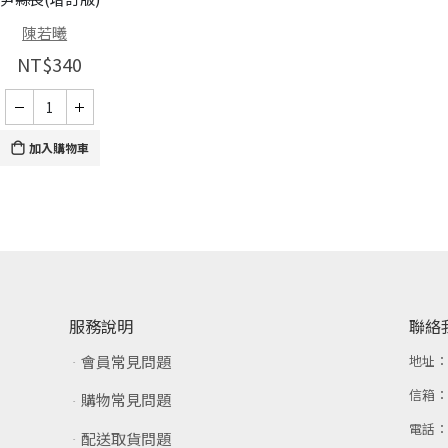
陳若曦
NT$
340
加入購物車
服務說明
聯絡
會員常見問題
地址
信箱
購物常見問題
電話
配送取貨問題