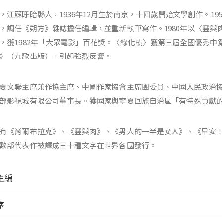
，江蘇盱眙縣人，1936年12月生於南京，十四歲開始文學創作。19
，調任《朔方》雜誌擔任編輯，並重新執筆寫作。1980年以〈靈
，獲1982年「大眾電影」百花獎。〈綠化樹〉獲第三屆全國優秀中篇
》（九歌出版），引起強烈反響。
夏文聯主席兼作協主席、中國作家協會主席團委員、中國人民政治
部影視城有限公司董事長。獲國家與寧夏回族自治區「有特殊貢獻
有《肖爾布拉克》、《靈與肉》、《男人的一半是女人》、《早安
數部代表作被譯成三十種文字在世界各國發行。
主編
序