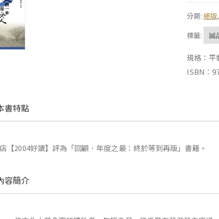
分類:
絕版
標籤:
誠
規格：平裝 |
ISBN：97
本書特點
店【2004好讀】評為「回顧．年度之最：終於等到再版」書籍。
內容簡介