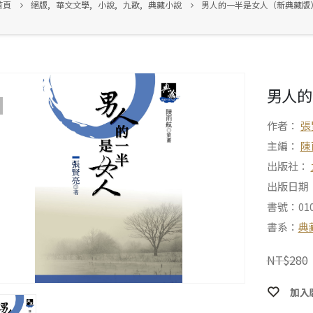
首頁
絕版
,
華文文學
,
小說
,
九歌
,
典藏小說
男人的一半是女人（新典藏版
男人的
作者：
張
主編：
陳
出版社：
出版日期：2
書號：010
書系：
典
NT$
280
加入