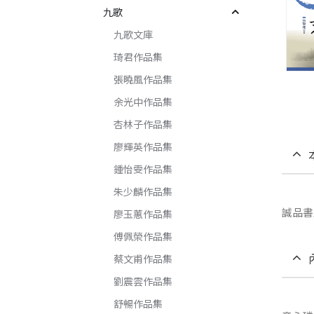
九歌
九歌文庫
琦君作品集
張曉風作品集
余光中作品集
杏林子作品集
廖輝英作品集
鍾怡雯作品集
朱少麟作品集
誠品書
廖玉蕙作品集
傅佩榮作品集
蔡文甫作品集
劉震雲作品集
舒暢作品集