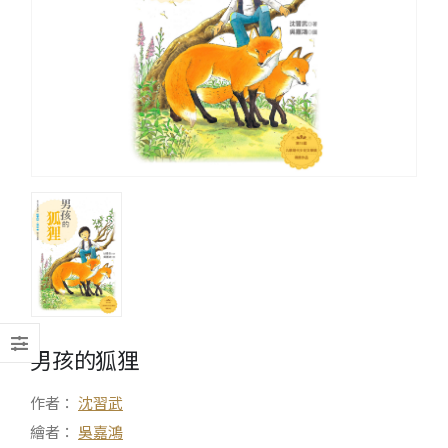
男孩的狐狸
作者：
沈習武
繪者：
吳嘉鴻