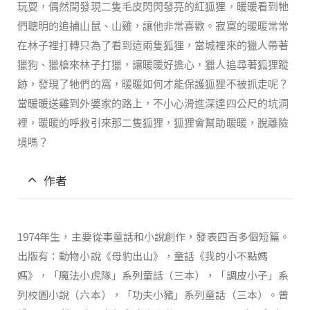
玩耍，偶然間發現二隻毛皮閃閃發亮的紅狐狸，暖暖看到牠
們聰明的追捕山鼠、山雞，讓他非常喜歡。寂寞的暖暖常常
在林子裡打轉只為了看到這兩隻狐狸，當城裡來的獵人帶著
獵狗、獵槍來林子打獵，讓暖暖好擔心，獵人追尋著狐狸蹤
跡，發現了牠們的窩，暖暖如何才能保護狐狸不被抓走呢？
當暖暖送雞到外婆家的路上，不小心滑進深達四公尺的坑洞
裡，暖暖的呼救引來那二隻狐狸，狐狸會幫助暖暖，脫離險
境嗎？
作者
1974年生，主要從事童話和小說創作，發表四百多個短篇。
出版有：動物小說《母豹出山》，童話《我的小不點媽
媽》，「魔法小虎隊」系列童話（三本），「調皮小子」系
列校園小說（六本），「功夫小豬」系列童話（三本）。曾