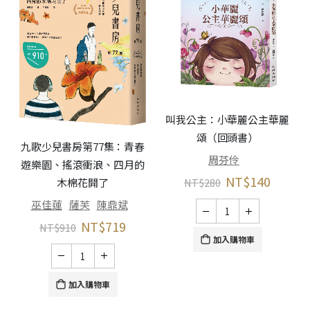
叫我公主：小華麗公主華麗
頌（回頭書）
九歌少兒書房第77集：青春
周芬伶
遊樂園、搖滾衝浪、四月的
NT$
140
木棉花開了
NT$
280
巫佳蓮
薩芙
陳鼎斌
NT$
719
NT$
910
加入購物車
加入購物車