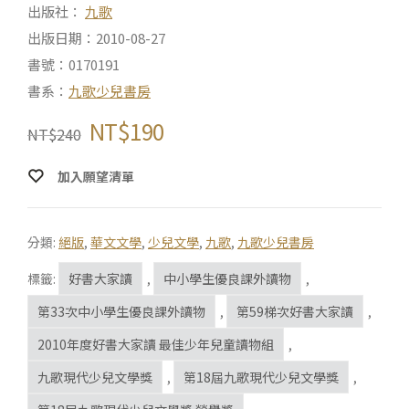
出版社：
九歌
出版日期：2010-08-27
書號：0170191
書系：
九歌少兒書房
NT$
190
NT$
240
加入願望清單
分類:
絕版
,
華文文學
,
少兒文學
,
九歌
,
九歌少兒書房
標籤:
好書大家讀
,
中小學生優良課外讀物
,
第33次中小學生優良課外讀物
,
第59梯次好書大家讀
,
2010年度好書大家讀 最佳少年兒童讀物組
,
九歌現代少兒文學獎
,
第18屆九歌現代少兒文學獎
,