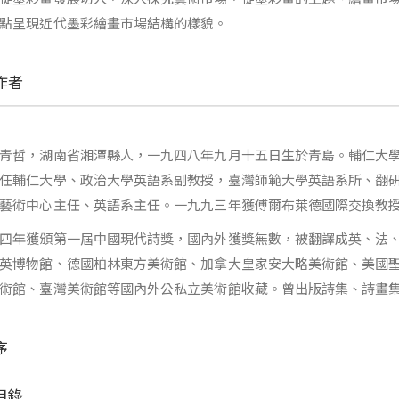
點呈現近代墨彩繪畫市場結構的樣貌。
作者
青哲，湖南省湘潭縣人，一九四八年九月十五日生於青島。輔仁大
任輔仁大學、政治大學英語系副教授，臺灣師範大學英語系所、翻
藝術中心主任、英語系主任。一九九三年獲傅爾布萊德國際交換教
四年獲頒第一屆中國現代詩獎，國內外獲獎無數，被翻譯成英、法
英博物館、德國柏林東方美術館、加拿大皇家安大略美術館、美國
術館、臺灣美術館等國內外公私立美術館收藏。曾出版詩集、詩畫
序
目錄