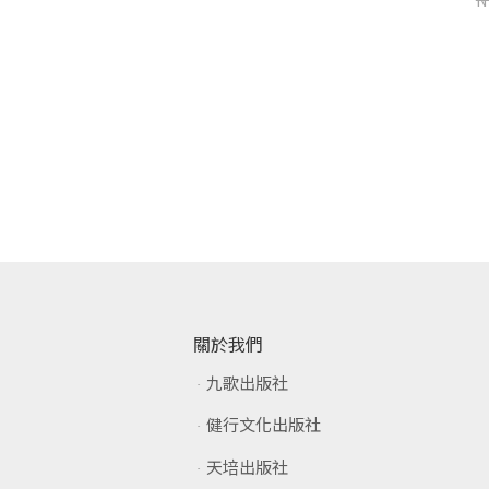
桂春．米雅
楊莉敏
NT$
345
NT$
460
NT$
240
NT$
320
加入購物車
加入購物車
關於我們
九歌出版社
健行文化出版社
天培出版社