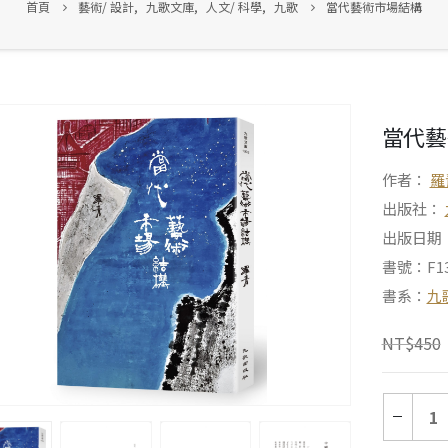
首頁
藝術/ 設計
,
九歌文庫
,
人文/ 科學
,
九歌
當代藝術市場結構
當代藝
作者：
羅
出版社：
出版日期：2
書號：F13
書系：
九
NT$
450