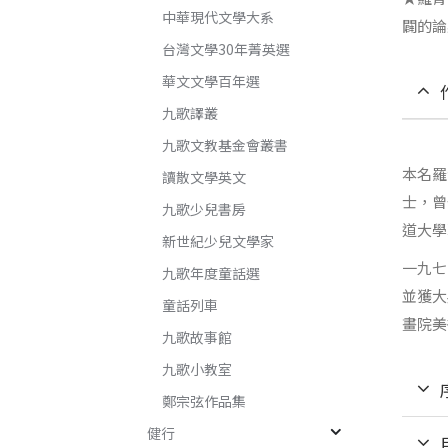
中華現代文學大系
闢的論
台灣文學30年菁英選
華文文學百年選
九歌譯叢
九歌文教基金會叢書
本名羅
讀散文學英文
士，曾
九歌少兒書房
道大學
新世紀少兒文學家
一九七
九歌年度童話選
並獲大
童話列車
畫院美
九歌故事館
九歌小教室
鄭宗弦作品集
健行