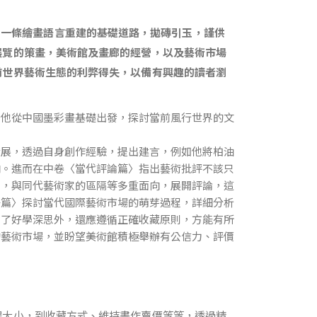
」指出一條繪畫語言重建的基礎道路，拋磚引玉，謹供
展覽的策畫，美術館及畫廊的經營，以及藝術市場
前世界藝術生態的利弊得失，以備有興趣的讀者瀏
他從中國墨彩畫基礎出發，探討當前風行世界的文
展，透過自身創作經驗，提出建言，例如他將柏油
向。進而在中卷〈當代評論篇〉指出藝術批評不該只
異，與同代藝術家的區隔等多重面向，展開評論，這
場篇〉探討當代國際藝術市場的萌芽過程，詳細分析
除了好學深思外，還應遵循正確收藏原則，方能有所
的藝術市場，並盼望美術館積極舉辦有公信力、評價
場大小，到收藏方式、維持畫作賣價等等，透過精