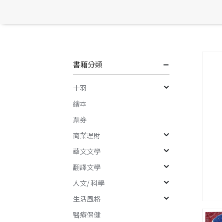
書籍分類
十羽
繪本
票券
商業理財
華文文學
翻譯文學
人文/ 科學
生活風格
醫療保健