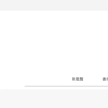
新風聲
書