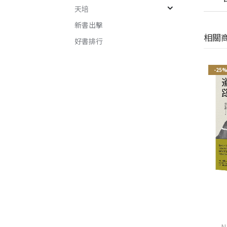
天培
新書出擊
相關
好書排行
-25%
-25%
-25
楊桃香
世界是野獸的（增訂新版）
N