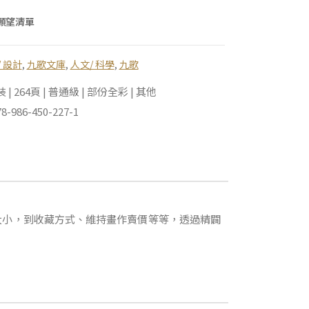
願望清單
 設計
,
九歌文庫
,
人文/ 科學
,
九歌
| 264頁 | 普通級 | 部份全彩 | 其他
-986-450-227-1
大小，到收藏方式、維持畫作賣價等等，透過精闢