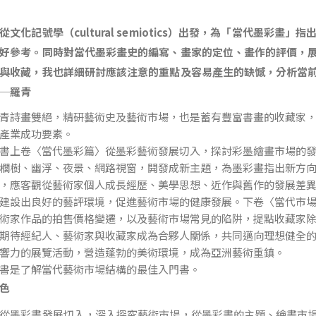
化記號學（cultural semiotics）出發，為「當代墨彩畫
好參考。同時對當代墨彩畫史的編寫、畫家的定位、畫作的評價，
與收藏，我也詳細研討應該注意的重點及容易產生的缺憾，分析當
─羅青
詩畫雙絕，精研藝術史及藝術市場，也是蓄有豐富書畫的收藏家，
產業成功要素。
上卷〈當代墨彩篇〉從墨彩藝術發展切入，探討彩墨繪畫市場的發
櫚樹、幽浮、夜景、網路視窗，開發成新主題，為墨彩畫指出新方
，應客觀從藝術家個人成長經歷、美學思想、近作與舊作的發展差
建設出良好的藝評環境，促進藝術市場的健康發展。下卷〈當代市
術家作品的拍售價格變遷，以及藝術市場常見的陷阱，提點收藏家
期待經紀人、藝術家與收藏家成為合夥人關係，共同邁向理想健全
響力的展覽活動，營造蓬勃的美術環境，成為亞洲藝術重鎮。
是了解當代藝術市場結構的最佳入門書。
特色
從墨彩畫發展切入，深入探究藝術市場，從墨彩畫的主題、繪畫市