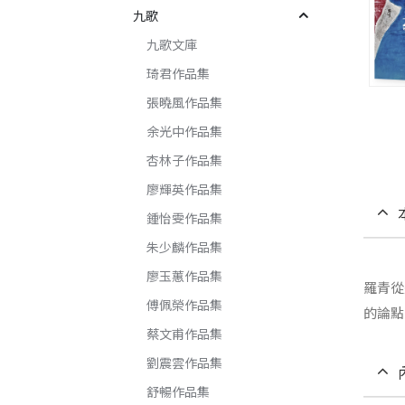
九歌
九歌文庫
琦君作品集
張曉風作品集
余光中作品集
杏林子作品集
廖輝英作品集
鍾怡雯作品集
朱少麟作品集
廖玉蕙作品集
羅青從
傅佩榮作品集
的論點
蔡文甫作品集
劉震雲作品集
舒暢作品集