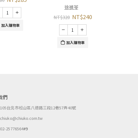
徐禎苓
NT$
240
NT$
320
加
加入購物車
加入購物車
我們
：
105台北市松山區八德路三段12巷57弄40號
：
chiuko@chiuko.com.tw
：
02-25776564
#9