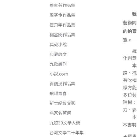
蔡素芬作品集
我從文
周芬伶作品集
藝術同
畢飛宇作品集
的拍賣
楊富閔作品集
覽。─
典藏小說
羅青
典藏散文
化創意
九歌叢刊
本書
路、棕
小說.com
有吹捧
孫觀漢作品集
樣方能
飛躍青春
多位藝
建樹；
新世紀散文家
力、影
名家名著選
本書
九歌30文學大獎
本書
台灣文學二十年集
★羅青