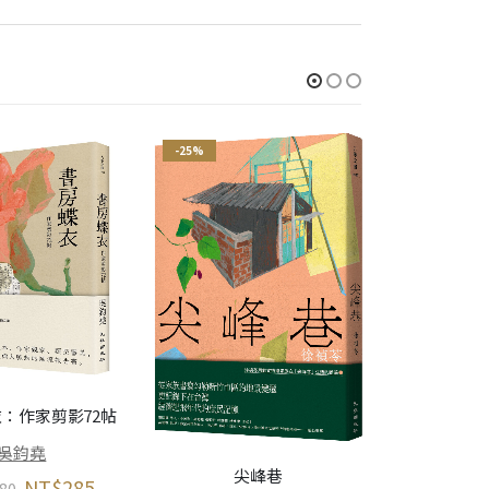
-25%
-25%
反正人是
：作家剪影72帖
曹
吳鈞堯
尖峰巷
NT$
285
NT$
380
80