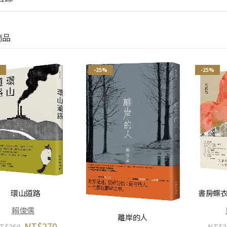
商品
%
-25%
-25%
環山道路
書房蝶衣
賴俊儒
離岸的人
NT$
270
T$
360
NT$
3