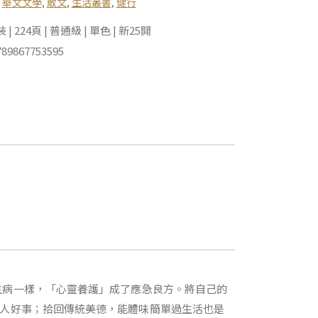
,
華文文學
,
散文
,
生活叢書
,
健行
 224頁 | 普通級 | 單色 | 新25開
89867753595
生病一樣，「心靈養護」成了應急良方。將自己的
好人好事；拾回傳統美德，能體味簡單過生活也是