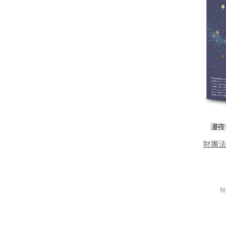
頑皮故事集（增訂新版）
侯文詠
NT$
237
NT$
300
漫夜
銅言銅語：Love與希望
財團
財團法人臺灣更生保護會
加入購物車
NT$
237
NT$
300
N
加入購物車