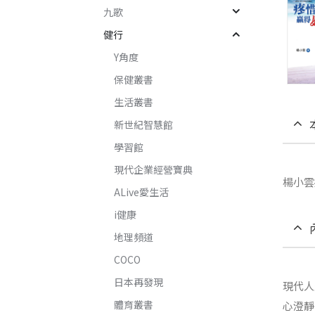
九歌
健行
Y角度
保健叢書
生活叢書
新世紀智慧館
學習館
現代企業經營寶典
楊小雲
ALive愛生活
i健康
地理頻道
COCO
日本再發現
現代人
體育叢書
心澄靜