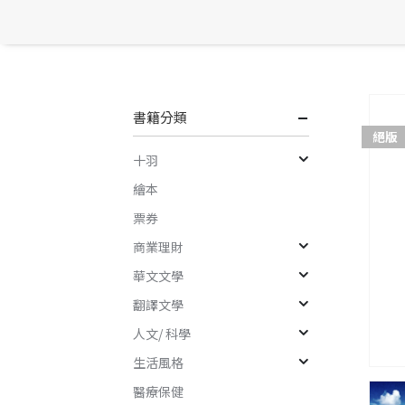
書籍分類
絕版
十羽
繪本
票券
商業理財
華文文學
翻譯文學
人文/ 科學
生活風格
醫療保健