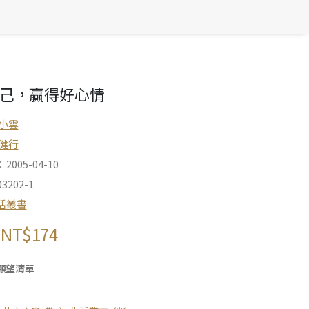
己，贏得好心情
小雲
健行
005-04-10
3202-1
活叢書
NT$
174
願望清單