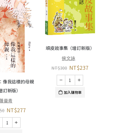
頑皮故事集（增訂新版）
侯文詠
NT$
237
NT$
300
銅言銅語：L
：像我這樣的母親
增訂新版）
財團法人臺
加入購物車
蕭曼青
NT$
300
NT$
277
50
加