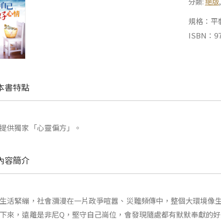
分類:
絕版
規格：平裝 |
ISBN：97
本書特點
提供獨家「心靈偏方」。
內容簡介
生活緊繃，社會瀰漫在一片政爭喧囂、災難頻傳中，整個大環境像
下來，遠離是非尼Q，堅守自己崗位，會發現隨處都有默默奉獻的