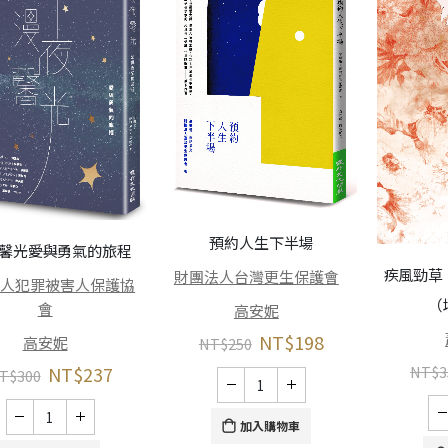
預約人生下半場
馨光――愛與勇氣的旅程
疾風勁草
財團法人台灣更生保護會
法人犯罪被害人保護協
（
會
高安妮
NT$
198
高安妮
NT$
250
NT$
237
NT$
3
T$
300
加入購物車