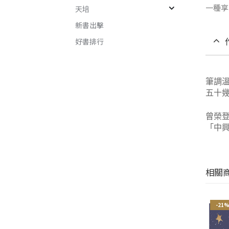
一種享
天培
新書出擊
好書排行
筆調
五十
曾榮
「中
相關
-21%
-21%
-21