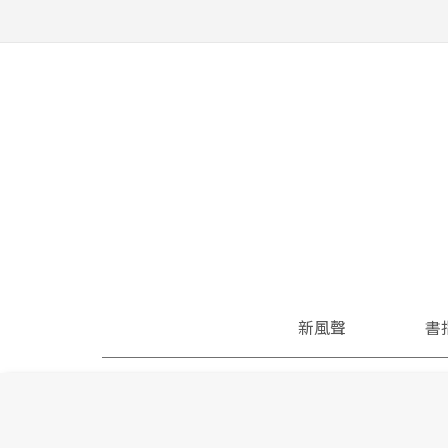
新風聲
書