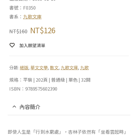
書號：F0350
書系：
九歌文庫
NT$
126
NT$
160
加入願望清單
分類:
絕版
,
華文文學
,
散文
,
九歌文庫
,
九歌
規格：平裝 | 202頁 | 普通級 | 單色 | 32開
ISBN：9789575602390
內容簡介
即使人生是「行到水窮處」，杏林子依然有「坐看雲起時」