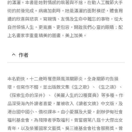
的瀟灑。本書是她對情感的執著與不捨，在動人工髖節大手
術的前後完成。病痛加劇時，她能瀟灑的面對橫逆，體會周
遭的欣喜與悲哀。寫親情、友情及生命中難忘的事物，從大
自然領悟人生，更寬廣、更包容，開啟我們心靈的眼睛；配
上名畫家李重重精美的圖畫，美上加美。
作者
本名劉俠，十二歲時罹患類風濕關節炎，全身關節均告損
壞，但寫作不輟，並出版散文集《生之歌》、《生之頌》、
《探索生命的深井》、《美麗人生的22種寶典》等多種。作
品深受海內外讀者喜愛，屢被收入《讀者文摘》中文版，及
港台國中國小、僑校課本。由小愛擴及大愛，創辦伊甸社會
福利基金會，為殘障者爭取福利。曾當選第八屆十大傑出女
青年，以及榮獲國家文藝獎、吳三連基金會社會服務獎。曾