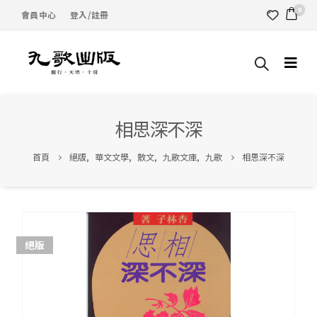
0
會員中心
登入/註冊
相思深不深
首頁
絕版
,
華文文學
,
散文
,
九歌文庫
,
九歌
相思深不深
絕版