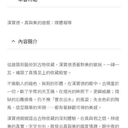
漢寶德‧真與美的遊戲：媒體報導
內容簡介
從建築到藝術到古物收藏，漢寶德憑著對美的敏銳，一磚一
瓦，構築了真情至上的收藏殿堂。
不需動人的釉色、無瑕的形體，在漢寶德的眼中，古樸重於
一切。斷了手臂的天王俑，在燈光的映照下，更顯威嚴；殘
缺的石雕佛像，仍不掩「曹衣出水」的風姿；失去色彩的陶
馬、造型簡單的宋硯……都有著靜觀可得的美感。
漢寶德娓娓道出古物收藏的深刻體驗，在真與假之間，辨證
美的真實，字字句句，散發出真與美的鑑賞情趣，眼中看的