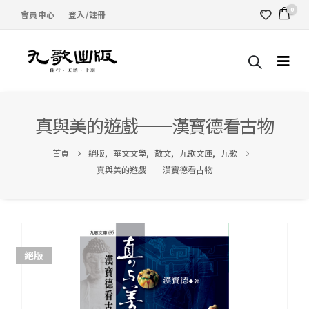
0
會員中心
登入/註冊
真與美的遊戲──漢寶德看古物
首頁
絕版
,
華文文學
,
散文
,
九歌文庫
,
九歌
真與美的遊戲──漢寶德看古物
絕版