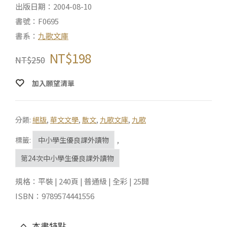
出版日期：2004-08-10
書號：F0695
書系：
九歌文庫
NT$
198
NT$
250
加入願望清單
分類:
絕版
,
華文文學
,
散文
,
九歌文庫
,
九歌
標籤:
中小學生優良課外讀物
,
第24次中小學生優良課外讀物
規格：平裝 | 240頁 | 普通級 | 全彩 | 25開
ISBN：9789574441556
本書特點