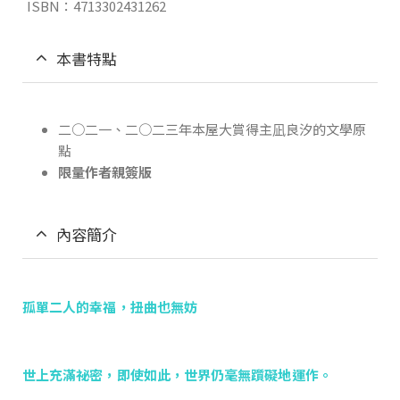
ISBN：4713302431262
本書特點
二○二一、二○二三年本屋大賞得主凪良汐的文學原
點
限量作者親簽版
內容簡介
孤單二人的幸福，扭曲也無妨
世上充滿祕密，即使如此，世界仍毫無躓礙地運作。