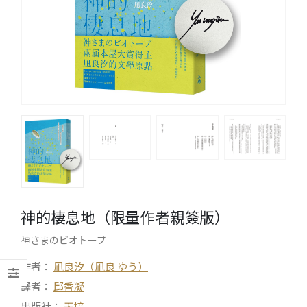
神的棲息地（限量作者親簽版）
神さまのビオトープ
作者：
凪良汐（凪良 ゆう）
譯者：
邱香凝
出版社：
天培