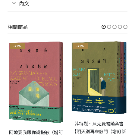
內文
相關商品
-21%
-21%
菲特烈．貝克曼暢銷套書
【明天別再來敲門（增訂新
阿嬤要我跟你說抱歉（增訂