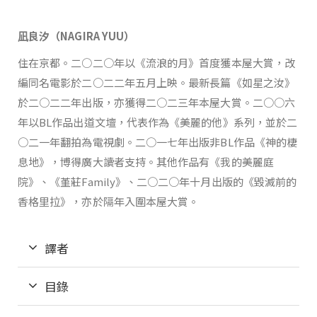
凪良汐（NAGIRA YUU）
住在京都。二○二○年以《流浪的月》首度獲本屋大賞，改
編同名電影於二○二二年五月上映。最新長篇《如星之汝》
於二○二二年出版，亦獲得二○二三年本屋大賞。二○○六
年以BL作品出道文壇，代表作為《美麗的他》系列，並於二
○二一年翻拍為電視劇。二○一七年出版非BL作品《神的棲
息地》，博得廣大讀者支持。其他作品有《我的美麗庭
院》、《堇莊Family》、二○二○年十月出版的《毀滅前的
香格里拉》，亦於隔年入圍本屋大賞。
譯者
目錄