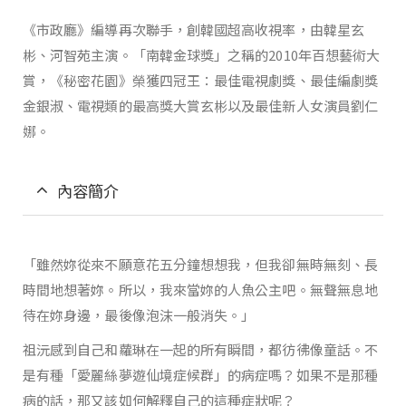
《市政廳》編導再次聯手，創韓國超高收視率，由韓星玄
彬、河智苑主演。「南韓金球獎」之稱的2010年百想藝術大
賞，《秘密花園》榮獲四冠王：最佳電視劇獎、最佳編劇獎
金銀淑、電視類的最高獎大賞玄彬以及最佳新人女演員劉仁
娜。
內容簡介
「雖然妳從來不願意花五分鐘想想我，但我卻無時無刻、長
時間地想著妳。所以，我來當妳的人魚公主吧。無聲無息地
待在妳身邊，最後像泡沫一般消失。」
祖沅感到自己和蘿琳在一起的所有瞬間，都彷彿像童話。不
是有種「愛麗絲夢遊仙境症候群」的病症嗎？如果不是那種
病的話，那又該如何解釋自己的這種症狀呢？