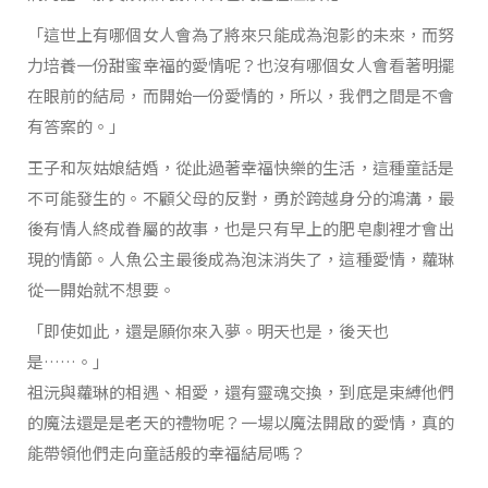
「這世上有哪個女人會為了將來只能成為泡影的未來，而努
力培養一份甜蜜幸福的愛情呢？也沒有哪個女人會看著明擺
在眼前的結局，而開始一份愛情的，所以，我們之間是不會
有答案的。」
王子和灰姑娘結婚，從此過著幸福快樂的生活，這種童話是
不可能發生的。不顧父母的反對，勇於跨越身分的鴻溝，最
後有情人終成眷屬的故事，也是只有早上的肥皂劇裡才會出
現的情節。人魚公主最後成為泡沫消失了，這種愛情，蘿琳
從一開始就不想要。
「即使如此，還是願你來入夢。明天也是，後天也
是……。」
祖沅與蘿琳的相遇、相愛，還有靈魂交換，到底是束縛他們
的魔法還是是老天的禮物呢？一場以魔法開啟的愛情，真的
能帶領他們走向童話般的幸福結局嗎？