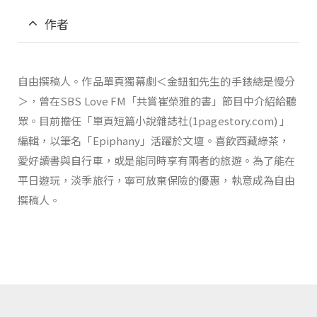
作者
自由撰稿人。作品單頁獨幕劇＜金鈕釦先生的手錶總是慢分
＞，曾在SBS Love FM「共賞崔榮雅的書」節目中介紹給聽
眾。目前擔任「單頁短篇小說雜誌社(1pagestory.com) 」
編輯，以筆名「Epiphany」活躍於文壇。喜飲西藏綠茶，
愛好讀書與自行車，或是能同時享有兩者的旅遊。為了能在
平日遊玩，淡季旅行，寧可放棄保險的優惠，執意成為自由
撰稿人。