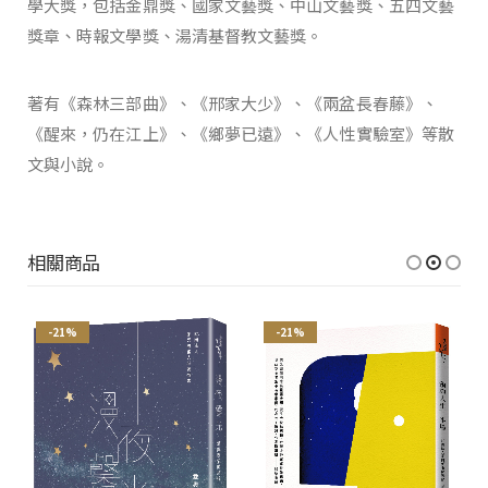
學大獎，包括金鼎獎、國家文藝獎、中山文藝獎、五四文藝
獎章、時報文學獎、湯清基督教文藝獎。
著有《森林三部曲》、《邢家大少》、《兩盆長春藤》、
《醒來，仍在江上》、《鄉夢已遠》、《人性實驗室》等散
文與小說。
相關商品
-21%
-21%