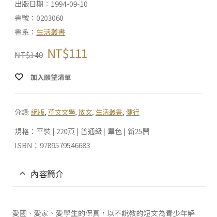
出版日期：1994-09-10
書號：0203060
書系：
生活叢書
NT$
111
NT$
140
加入願望清單
分類:
絕版
,
華文文學
,
散文
,
生活叢書
,
健行
規格：平裝 | 220頁 | 普通級 | 單色 | 新25開
ISBN：9789579546683
內容簡介
愛國、愛家、愛學生的保真，以不說教的短文為青少年解