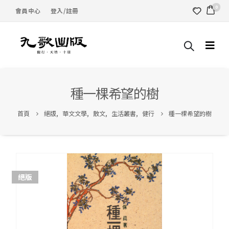
0
會員中心
登入/註冊
種一棵希望的樹
首頁
絕版
,
華文文學
,
散文
,
生活叢書
,
健行
種一棵希望的樹
絕版