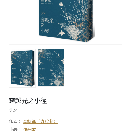
穿越光之小徑
ラン
作者：
森繪都（森絵都）
編者：
陳嫻若