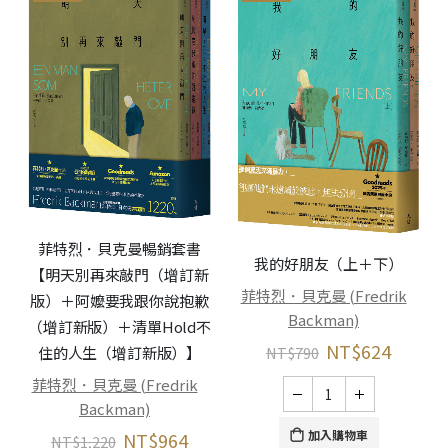
菲特烈．貝克曼暢銷套書
我的好朋友（上＋下）
【明天別再來敲門（增訂新
菲特烈．貝克曼 (Fredrik
版）＋阿嬤要我跟你說抱歉
Backman)
（增訂新版）＋清單Hold不
NT$
624
住的人生（增訂新版）】
NT$
790
菲特烈．貝克曼 (Fredrik
Backman)
加入購物車
NT$
964
NT$
1,220