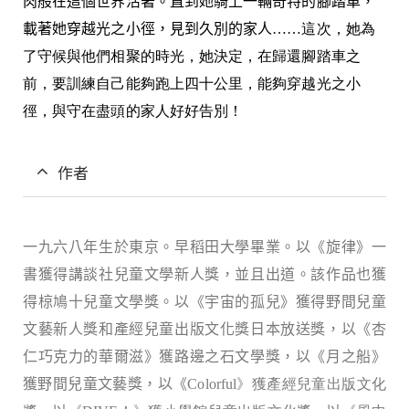
肉般在這個世界活著。直到她騎上一輛奇特的腳踏車，
載著她穿越光之小徑，見到久別的家人
……這次，她為
了守候與他們相聚的時光，她決定，在歸還腳踏車之
前，要訓練自己能夠跑上四十公里，能夠穿越光之小
徑，與守在盡頭的家人好好告別！
作者
一九六八年生於東京。早稻田大學畢業。以《旋律》一
書獲得講談社兒童文學新人獎，並且出道。該作品也獲
得椋鳩十兒童文學獎。以《宇宙的孤兒》獲得野間兒童
文藝新人獎和產經兒童出版文化獎日本放送獎，以《杏
仁巧克力的華爾滋》獲路邊之石文學獎，以《月之船》
獲野間兒童文藝獎，以《
Colorful》獲產經兒童出版文化