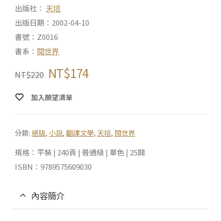
出版社：
天培
出版日期：2002-04-10
書號：Z0016
書系：
閱世界
NT$
174
NT$
220
加入願望清單
分類:
絕版
,
小說
,
翻譯文學
,
天培
,
閱世界
規格：平裝 | 240頁 | 普通級 | 單色 | 25開
ISBN：9789575609030
內容簡介