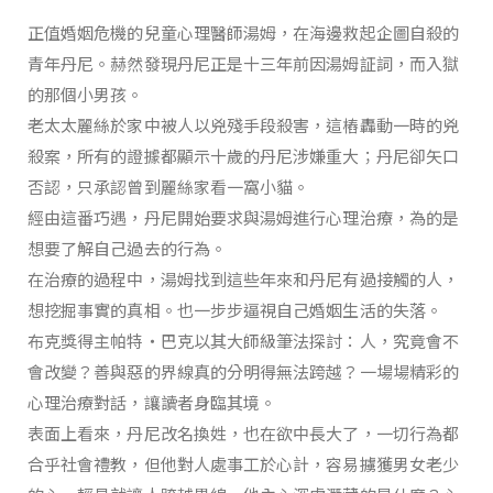
正值婚姻危機的兒童心理醫師湯姆，在海邊救起企圖自殺的
青年丹尼。赫然發現丹尼正是十三年前因湯姆証詞，而入獄
的那個小男孩。
老太太麗絲於家中被人以兇殘手段殺害，這樁轟動一時的兇
殺案，所有的證據都顯示十歲的丹尼涉嫌重大；丹尼卻矢口
否認，只承認曾到麗絲家看一窩小貓。
經由這番巧遇，丹尼開始要求與湯姆進行心理治療，為的是
想要了解自己過去的行為。
在治療的過程中，湯姆找到這些年來和丹尼有過接觸的人，
想挖掘事實的真相。也一步步逼視自己婚姻生活的失落。
布克獎得主帕特‧巴克以其大師級筆法探討：人，究竟會不
會改變？善與惡的界線真的分明得無法跨越？一場場精彩的
心理治療對話，讓讀者身臨其境。
表面上看來，丹尼改名換姓，也在欲中長大了，一切行為都
合乎社會禮教，但他對人處事工於心計，容易擄獲男女老少