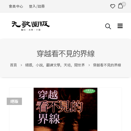
0
會員中心
登入/註冊
穿越看不見的界線
首頁
絕版
,
小說
,
翻譯文學
,
天培
,
閱世界
穿越看不見的界線
絕版