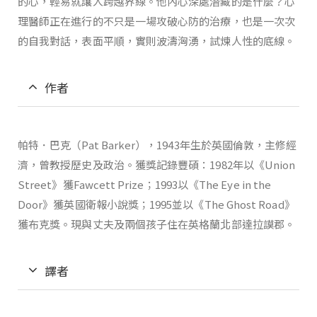
的心，輕易就讓人跨越界線。他內心深處潛藏的是什麼？心
理醫師正在進行的不只是一場攻破心防的治療，也是一次次
的自我對話，表面平順，實則波濤洶湧，試煉人性的底線。
作者
帕特．巴克（Pat Barker），1943年生於英國倫敦，主修經
濟，曾教授歷史及政治。獲獎記錄豐碩：1982年以《Union
Street》獲Fawcett Prize；1993以《The Eye in the
Door》獲英國衛報小說獎；1995並以《The Ghost Road》
獲布克獎。現與丈夫及兩個孩子住在英格蘭北部達拉謨郡。
譯者