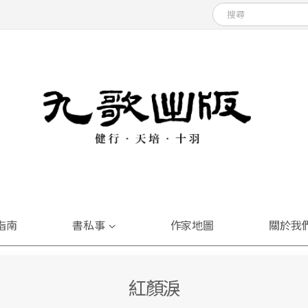
指南
書私事
作家地圖
關於我
紅顏淚