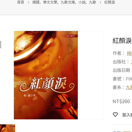
首頁
絕版
,
華文文學
,
九歌文庫
,
小說
,
九歌
紅顏淚
紅顏淚
作者：
梅
出版社：
出版日期：2
書號：F06
書系：
九
NT$
200
加入