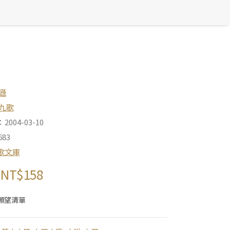
遜
九歌
004-03-10
83
歌文庫
NT$
158
願望清單