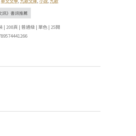
,
華文文學
,
九歌文庫
,
小說
,
九歌
文訊》書訊推薦
 208頁 | 普通級 | 單色 | 25開
89574441266