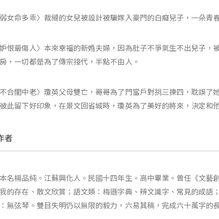
弱女命多乖〉裁縫的女兒被設計被騙嫁入豪門的白癡兒子，一朵青
妒恨最傷人〉本來幸福的新婚夫婦，因為肚子不爭氣生不出兒子，
房，一切都是為了傳宗接代，半點不由人。
不合閨中老〉瓊英父母雙亡，哥哥為了門當戶對挑三揀四，耽誤了
彼此留下好印象，在景文回省城時，瓊英為了美好的將來，決定和
作者
本名楊品純。江蘇興化人。民國十四年生。高中畢業。曾任《文藝
我的存在、散文欣賞；語文類：梅遜字典、辨文識字、常見的成語
：無弦琴。雙目失明仍以無限的毅力，六易其稿，完成六十萬字的