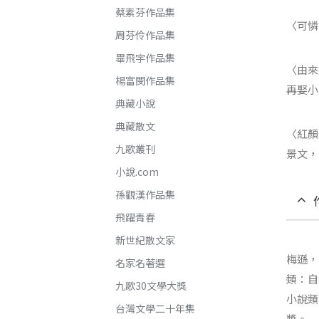
蔡素芬作品集
〈可憐
周芬伶作品集
畢飛宇作品集
〈由來
楊富閔作品集
再娶小
典藏小說
典藏散文
〈紅顏
九歌叢刊
景文，
小說.com
孫觀漢作品集
飛躍青春
新世紀散文家
梅遜，
名家名著選
類：自
九歌30文學大獎
小說類
台灣文學二十年集
獎。