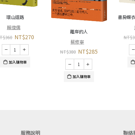
環山道路
書房蝶衣
賴俊儒
離岸的人
NT$
270
T$
360
NT$
3
蔡修寧
NT$
285
NT$
380
加入購物車
加入購物車
服務說明
聯絡