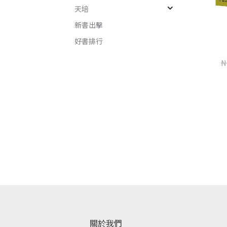
天培
新書出擊
好書排行
楊桃香
世界是野獸的（增訂新版）
N
桂春．米雅
楊莉敏
NT$
345
NT$
460
NT$
240
NT$
320
加入購物車
加入購物車
關於我們