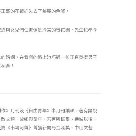
春正盛的花被迫失去了鮮麗的色澤。
被迫與女兒們住進像是冷宮的後花園，先生也奉令
她的婚姻，在看戲的路上她巧遇一位正直英挺男子
他私奔！
創作》月刊及《自由青年》半月刊編輯。著有論說
；散文類：故鄉與童年、若有所悟集、進城以後；
長篇《串場河傳》曾獲新聞局金鼎獎、中山文藝