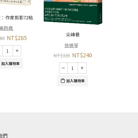
反正人是
：作家剪影72帖
曹
吳鈞堯
尖峰巷
NT$
285
NT$
380
80
徐禎苓
NT$
240
NT$
320
加
加入購物車
加入購物車
我們