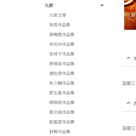
九歌
九歌文庫
琦君作品集
張曉風作品集
余光中作品集
杏林子作品集
廖輝英作品集
鍾怡雯作品集
朱少麟作品集
盲眼三
廖玉蕙作品集
傅佩榮作品集
蔡文甫作品集
劉震雲作品集
盲眼三
舒暢作品集