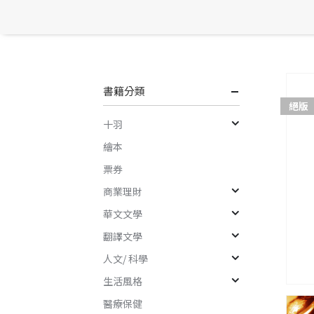
書籍分類
絕版
十羽
繪本
票券
商業理財
華文文學
翻譯文學
人文/ 科學
生活風格
醫療保健