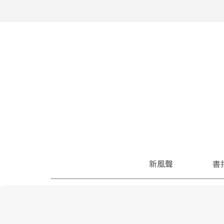
新風聲
書