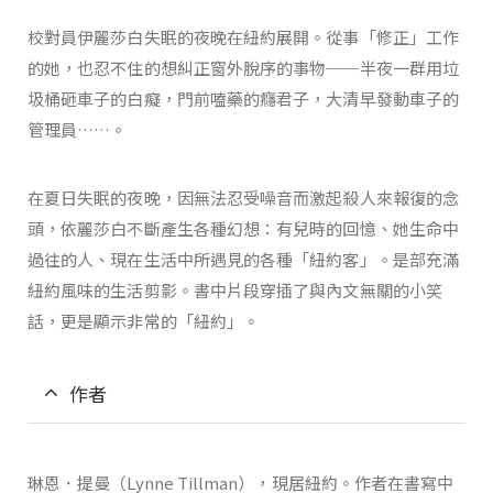
校對員伊麗莎白失眠的夜晚在紐約展開。從事「修正」工作
的她，也忍不住的想糾正窗外脫序的事物──半夜一群用垃
圾桶砸車子的白癡，門前嗑藥的癮君子，大清早發動車子的
管理員……。
在夏日失眠的夜晚，因無法忍受噪音而激起殺人來報復的念
頭，依麗莎白不斷產生各種幻想：有兒時的回憶、她生命中
過往的人、現在生活中所遇見的各種「紐約客」。是部充滿
紐約風味的生活剪影。書中片段穿插了與內文無關的小笑
話，更是顯示非常的「紐約」。
作者
琳恩．提曼（Lynne Tillman），現居紐約。作者在書寫中