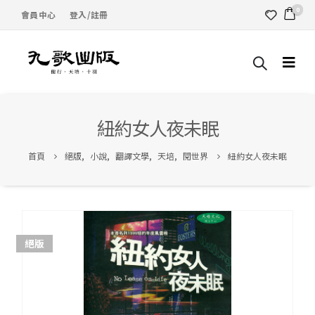
0
會員中心
登入/註冊
紐約女人夜未眠
首頁
絕版
,
小說
,
翻譯文學
,
天培
,
閱世界
紐約女人夜未眠
絕版