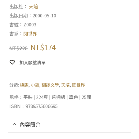
出版社：
天培
出版日期：2000-05-10
書號：Z0003
書系：
閱世界
NT$
174
NT$
220
加入願望清單
分類:
絕版
,
小說
,
翻譯文學
,
天培
,
閱世界
規格：平裝 | 224頁 | 普通級 | 單色 | 25開
ISBN：9789575606695
內容簡介