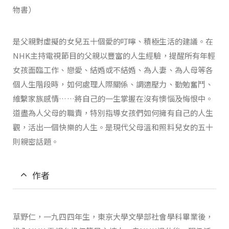
物書）
是父親對虛擬的女兒五十個愛的叮嚀、積極生活的建議。在
NHK主持電視節目的父親以豐富的人生經驗，提醒所有年輕
女孩面臨工作、戀愛、結婚或不結婚、為人妻、為人母等各
個人生階段時，如何處理人際關係、調適壓力、勤勉奮鬥、
維繫家族感情……將自己的一生掌握在沒有懊惱及悔恨中。
道盡為人父母的職責，特別指導女孩們如何擁有自己的人生
觀，活出一個快樂的人生。是現代父母溫和照料兒女的五十
則親密話題。
作者
草野仁，一九四四年生，東京大學文學部社會學科畢業後，