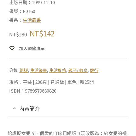
出版日期：1999-11-10
書號：E0160
書系：
生活叢書
NT$
142
NT$
180
加入願望清單
分類:
絕版
,
生活叢書
,
生活風格
,
親子/ 教育
,
健行
規格：平裝 | 208頁 | 普通級 | 單色 | 新25開
ISBN：9789579680820
內容簡介
給虛擬女兒五十個愛的叮嚀已絕版（現改版為：給女兒的禮