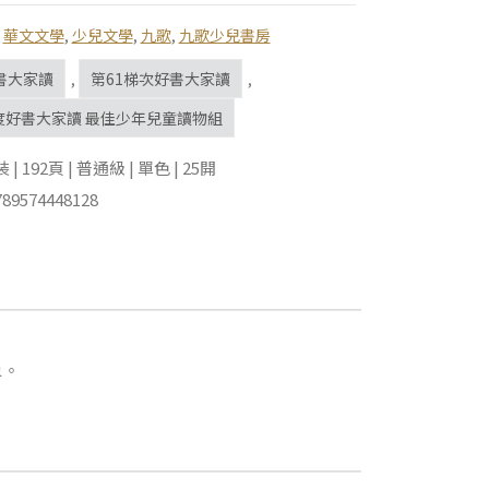
,
華文文學
,
少兒文學
,
九歌
,
九歌少兒書房
書大家讀
,
第61梯次好書大家讀
,
年度好書大家讀 最佳少年兒童讀物組
 192頁 | 普通級 | 單色 | 25開
89574448128
象。