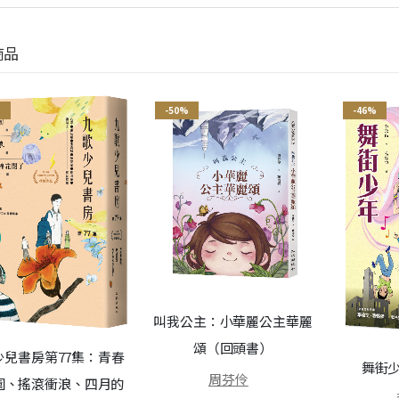
商品
%
-50%
-46%
叫我公主：小華麗公主華麗
頌（回頭書）
少兒書房第77集：青春
舞街
周芬伶
園、搖滾衝浪、四月的