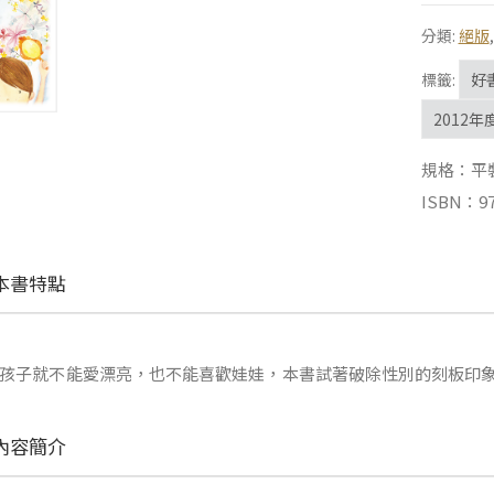
分類:
絕版
標籤:
好
2012
規格：平裝 |
ISBN：97
本書特點
孩子就不能愛漂亮，也不能喜歡娃娃，本書試著破除性別的刻板印
內容簡介