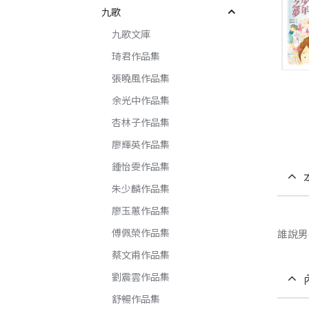
九歌
九歌文庫
琦君作品集
張曉風作品集
余光中作品集
杏林子作品集
廖輝英作品集
鍾怡雯作品集
朱少麟作品集
廖玉蕙作品集
傅佩榮作品集
誰說男
蔡文甫作品集
劉震雲作品集
舒暢作品集