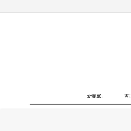
新風聲
書