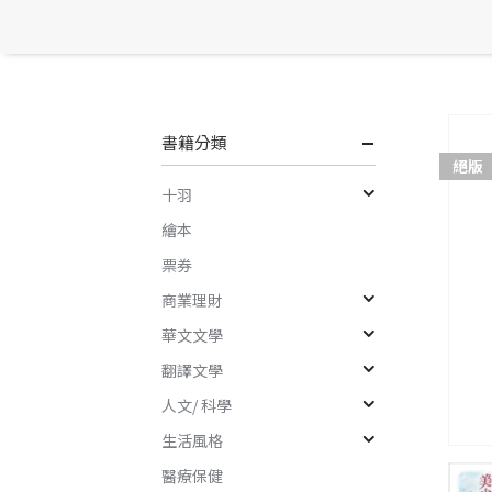
書籍分類
絕版
十羽
繪本
票券
商業理財
華文文學
翻譯文學
人文/ 科學
生活風格
醫療保健