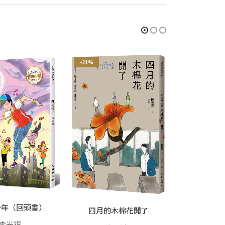
-21%
-21%
少年（回頭書）
青春
四月的木棉花開了
李光福