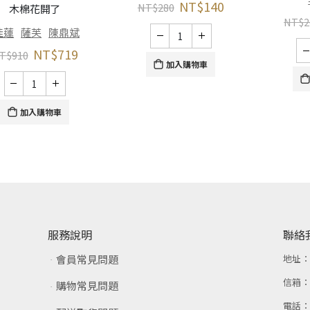
NT$
140
NT$
280
木棉花開了
NT$
2
佳蓮
薩芙
陳鼎斌
NT$
719
T$
910
加入購物車
加入購物車
服務說明
聯絡
會員常見問題
地址
信箱
購物常見問題
電話