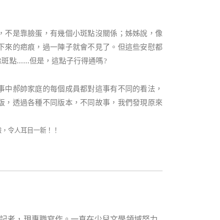
，不是靠臉蛋，有幾個小斑點沒關係；姊姊說，像
下來的疤痕，過一陣子就會不見了。但這些安慰都
除斑點……但是，這點子行得通嗎
?
事中郝帥家庭的每個成員都對這事有不同的看法，
版，透過各種不同版本，不同故事，我們發現原來
驗，令人耳目一新！！
記者，現專職寫作。一直在少兒文學領域努力