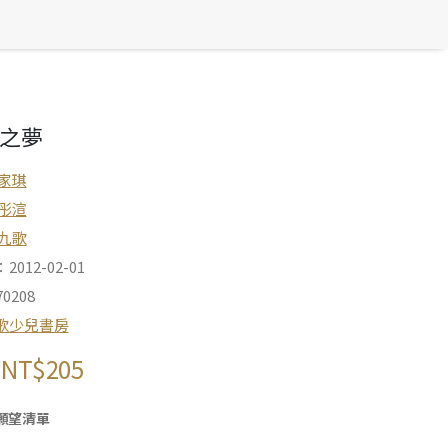
之夢
家琪
彤渲
九歌
012-02-01
0208
歌少兒書房
NT$
205
願望清單