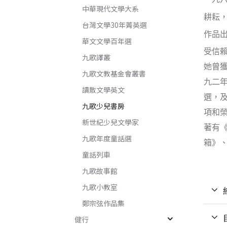
中華現代文學大系
耕耘
台灣文學30年菁英選
作品
華文文學百年選
受信
九歌譯叢
她曾
九歌文教基金會叢書
九二
讀散文學英文
選，
九歌少兒書房
項和
新世紀少兒文學家
著有
九歌年度童話選
箱》
童話列車
九歌故事館
九歌小教室
鄭宗弦作品集
健行