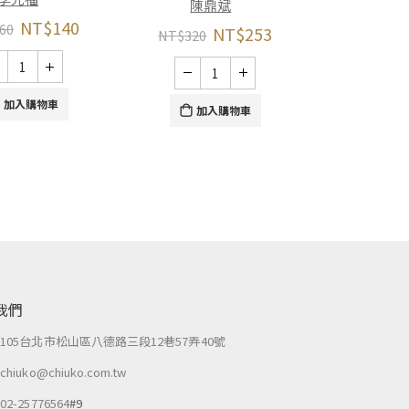
巫
陳鼎斌
NT$
140
60
NT$
253
NT$
320
NT$
320
加入購物車
加
加入購物車
我們
：
105台北市松山區八德路三段12巷57弄40號
：
chiuko@chiuko.com.tw
：
02-25776564
#9