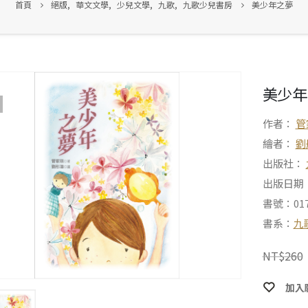
首頁
絕版
,
華文文學
,
少兒文學
,
九歌
,
九歌少兒書房
美少年之夢
美少年
作者：
管
繪者：
劉
出版社：
出版日期：2
書號：017
書系：
九
NT$
260
加入