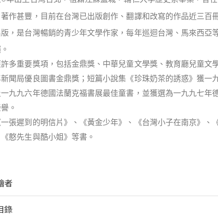
，著作甚豐，目前在台灣已出版創作、翻譯和改寫的作品近三百
出版，是台灣暢銷的青少年文學作家，每年巡迴台灣、馬來西亞
賴。
獲許多重要獎項，包括金鼎獎、中華兒童文學獎、教育廳兒童文
年新聞局優良圖書金鼎獎；短篇小說集《珍珠奶茶的誘惑》獲一
及一九九六年德國法蘭克福書展最佳童書，並獲選為一九九七年
榮譽。
《一張遲到的明信片》、《黃金少年》、《台灣小子在南京》、
、《憨先生與酷小姐》等書。
繪者
目錄