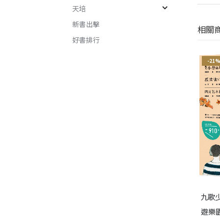
天培
新書出擊
相關
好書排行
-21%
-21%
-21
九歌
搖滾衝浪
歌113年童話選之幸福築夢
遊樂