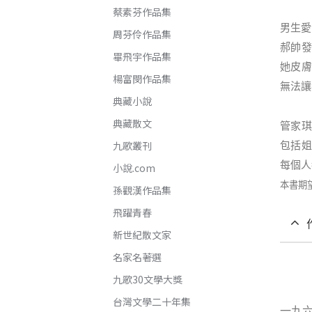
蔡素芬作品集
男生愛
周芬伶作品集
郝帥發
畢飛宇作品集
她皮膚
楊富閔作品集
無法讓
典藏小說
典藏散文
管家琪
包括姐
九歌叢刊
每個人
小說.com
本書期
孫觀漢作品集
飛躍青春
新世紀散文家
名家名著選
九歌30文學大獎
台灣文學二十年集
一九