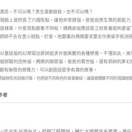
漂亮，不可以嗎？男生喜歡娃娃，也不可以嗎？
現臉上居然長了六個斑點，讓他非常煩惱，爸爸說男生靠的是能力
這樣黑，什麼斑點都看不到啦！媽媽卻說應該是之前青春痘所遺留
郝帥不去在意小斑點，於是，他鄭重向媽媽要求要去作美容手術消
以童話般的幻想寫出郝帥追求外貌美麗的各種想像，不僅如此，故
姐郝靚的恐怖版、媽媽的聊齋版、爸爸的驚世版，還有郝帥的夢幻
都有無限的想像力，可以創造這麼多有趣的故事。
望破除性別刻板印象，也透過不同角色的故事聯結，讓讀者體驗不同的閱讀經
作者
○
六
年出生台灣台北，祖籍江蘇鹽城，輔仁大學歷史系畢業，曾任