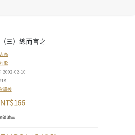
（三）總而言之
志高
九歌
002-02-10
18
歌譯叢
NT$
166
願望清單