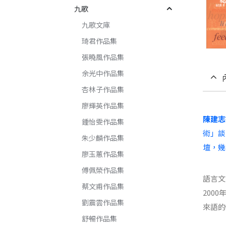
九歌
九歌文庫
琦君作品集
張曉風作品集
余光中作品集
杏林子作品集
廖輝英作品集
陳建志
鍾怡雯作品集
術」談
朱少麟作品集
壇，幾
廖玉蕙作品集
傅佩榮作品集
語言文
蔡文甫作品集
200
劉震雲作品集
來語的
舒暢作品集