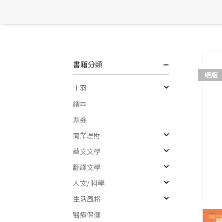
書籍分類
絕版
十羽
繪本
票券
商業理財
華文文學
翻譯文學
人文/ 科學
生活風格
醫療保健