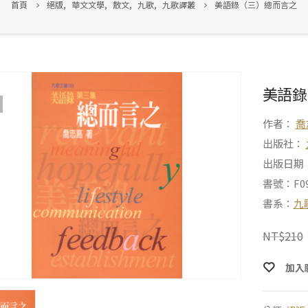
首頁
絕版
,
華文文學
,
散文
,
九歌
,
九歌譯叢
美語錄（三）總而言之
美語錄
作者：
喬
出版社：
出版日期：2
書號：F09
書系：
九
NT$
210
加入