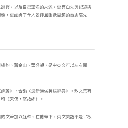
文翻譯，以及自己筆名的來源，更有白先勇記錄與
精髓，更認識了令人景仰且幽默風趣的喬志高先
居紐約、舊金山、華盛頓，是中英文可以左右開
《譯叢》，合編《最新通俗美語辭典》。散文集有
》和《天使，望故鄉》。
諧的文筆加以詮釋。在他筆下，英文美語不是呆板