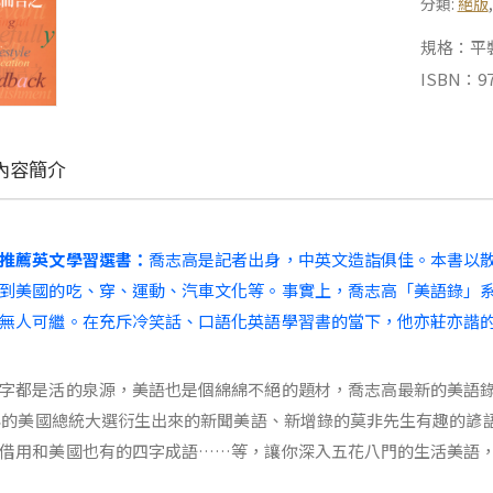
分類:
絕版
規格：平裝 |
ISBN：97
內容簡介
推薦英文學習選書：
喬志高是記者出身，中英文造詣俱佳。本書以
到美國的吃、穿、運動、汽車文化等。事實上，喬志高「美語錄」
無人可繼。在充斥冷笑話、口語化英語學習書的當下，他亦莊亦諧
字都是活的泉源，美語也是個綿綿不絕的題材，喬志高最新的美語
0年的美國總統大選衍生出來的新聞美語、新增錄的莫非先生有趣的
借用和美國也有的四字成語……等，讓你深入五花八門的生活美語