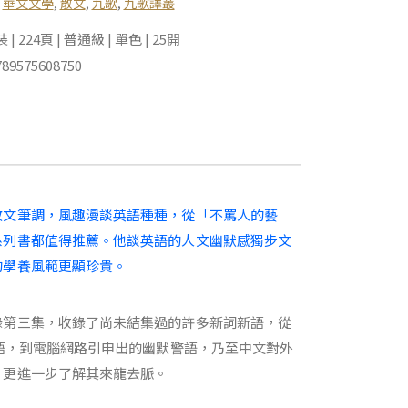
,
華文文學
,
散文
,
九歌
,
九歌譯叢
 224頁 | 普通級 | 單色 | 25開
89575608750
散文筆調，風趣漫談英語種種，從「不罵人的藝
系列書都值得推薦。他談英語的人文幽默感獨步文
的學養風範更顯珍貴。
錄第三集，收錄了尚未結集過的許多新詞新語，從
諺語，到電腦網路引申出的幽默警語，乃至中文對外
，更進一步了解其來龍去脈。