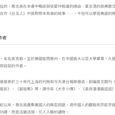
往的，喬志高在本書中暢談與張愛玲相識的緣由、夏志清的英美散
合作《台北人》中英對照本背後的故事……，不但可以學習美語的
作者
，本名高克毅。生於美國密西根州，在中國長大以至大學畢業。久
用自如的作者。
後發表於三十年代上海的刊物和今天港台報章雜誌，創編英文期刊
客談》、《鼠咀集》等。譯作有《大亨小傳》、《長夜漫漫路迢迢
紀以來，喬志高彙集美國人的典型詞語，用中國人的觀點和亦莊亦
功課，而是活龍活現、引人入勝的讀物。