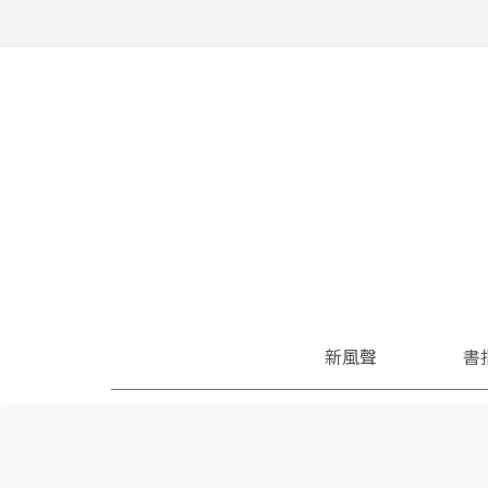
新風聲
書