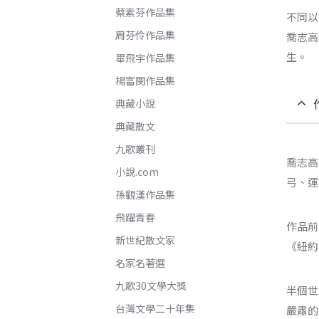
蔡素芬作品集
不同以
周芬伶作品集
喬志高
生。
畢飛宇作品集
楊富閔作品集
典藏小說
典藏散文
九歌叢刊
喬志高
小說.com
弓、運
孫觀漢作品集
飛躍青春
作品前
新世紀散文家
《紐約
名家名著選
九歌30文學大獎
半個世
台灣文學二十年集
嚴肅的