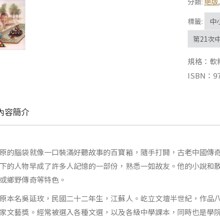
分類:
絕版
標籤:
中
第21次
規格：軟精裝 
ISBN：97
內容簡介
原的腦袋就像一口裝滿好聽故事的百寶箱，隨手打開，古老中國傳
下的人物早成了許多人記憶的一部份，熟悉一如故友。他的小說和
或鄉野傳奇等特色。
原本名吳延玫，民國二十二年生，江蘇人。屹立文壇半世紀，作品
家文藝獎。經常被選入各種文選，以及各級中學課本，同時也是學