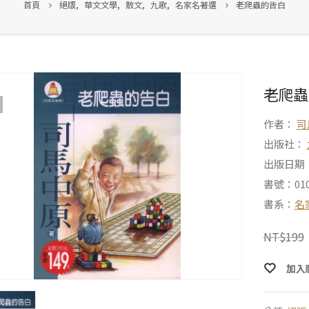
首頁
絕版
,
華文文學
,
散文
,
九歌
,
名家名著選
老爬蟲的告白
老爬蟲
作者：
司
出版社：
出版日期：2
書號：010
書系：
名
NT$
199
加入