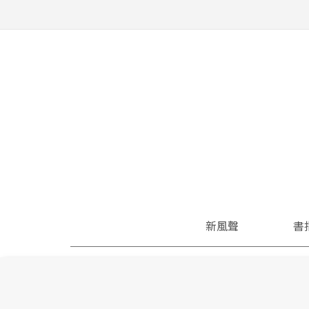
新風聲
書