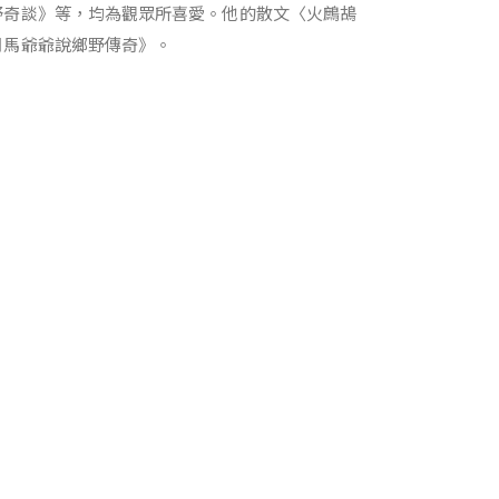
野奇談》等，均為觀眾所喜愛。他的散文〈火鷓鴣
司馬爺爺說鄉野傳奇》。