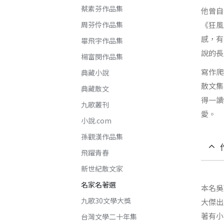
蔡素芬作品集
他曾自
周芬伶作品集
《狂風
感，有
畢飛宇作品集
說的長
楊富閔作品集
寫作爬
典藏小說
散文集
典藏散文
得一讀
九歌叢刊
愛。
小說.com
孫觀漢作品集
飛躍青春
新世紀散文家
名家名著選
本名吳
九歌30文學大獎
大傑出
著有小
台灣文學二十年集