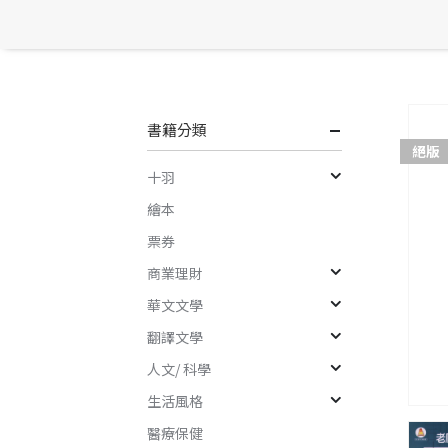
書籍分類
絕版
十羽
繪本
票券
商業理財
華文文學
翻譯文學
人文/ 科學
生活風格
醫療保健