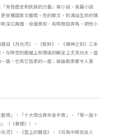
是「背負歷史和民族的力量」寫小說，長篇小說
》更榮獲國家文藝獎。他的散文，則滿溢生命的情
有時深沉典雅、徐緩柔和，有時勢如奔馬，把他小
精選自《月光河》、《駝鈴》、《精神之劍》三本
珠，在時空的壓縮上和情境的顯呈上尤見功夫，值
的一面，也有它陰柔的一面；無論剛柔都令人喜
文藝獎」、「十大傑出青年金手獎」、「第一屆十
獎」（《春遲》）。
月光河》、《雲上的聲音》、《司馬中原笑談人