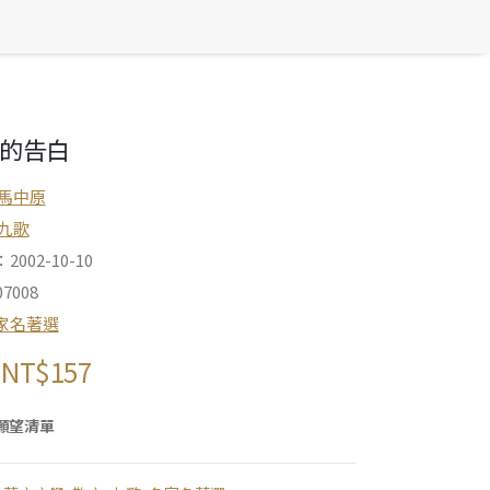
的告白
馬中原
九歌
002-10-10
7008
家名著選
NT$
157
願望清單