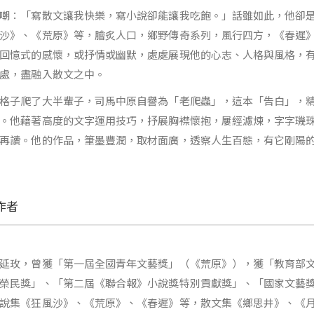
嘲：「寫散文讓我快樂，寫小說卻能讓我吃飽。」話雖如此，他卻
沙》、《荒原》等，膾炙人口，鄉野傳奇系列，風行四方，《春遲
回憶式的感懷，或抒情或幽默，處處展現他的心志、人格與風格，
處，盡融入散文之中。
格子爬了大半輩子，司馬中原自譽為「老爬蟲」，這本「告白」，
。他藉著高度的文字運用技巧，抒展胸襟懷抱，屢經濾煉，字字璣
再讀。他的作品，筆墨豐潤，取材面廣，透察人生百態，有它剛陽
作者
延玫，曾獲「第一屆全國青年文藝獎」（《荒原》），獲「教育部
榮民獎」、「第二屆《聯合報》小說獎特別貢獻獎」、「國家文藝
說集《狂風沙》、《荒原》、《春遲》等，散文集《鄉思井》、《