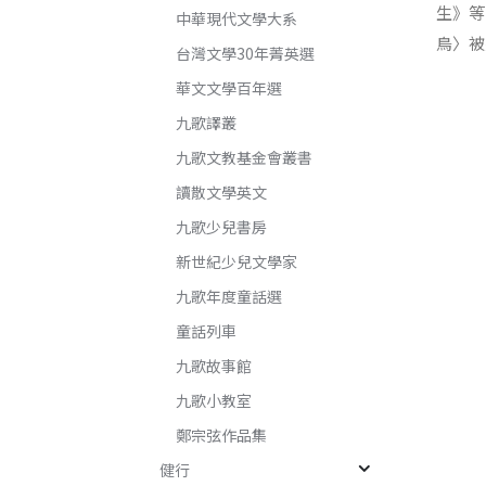
生》等
中華現代文學大系
鳥〉被
台灣文學30年菁英選
華文文學百年選
九歌譯叢
九歌文教基金會叢書
讀散文學英文
九歌少兒書房
新世紀少兒文學家
九歌年度童話選
童話列車
九歌故事館
九歌小教室
鄭宗弦作品集
健行