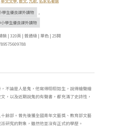
,
華文文學
,
散文
,
九歌
,
名家名著選
小學生優良課外讀物
,
中小學生優良課外讀物
| 320頁 | 普通級 | 單色 | 25開
89575609788
奇，不論是人是鬼，他寫得栩栩如生，說得繪聲繪
散文，以及近期說鬼的有聲書，都充滿了史詩性，
八十餘部。曾先後獲全國青年文藝獎、教育部文藝
院派研究的對象，雖然他並沒有正式的學歷。