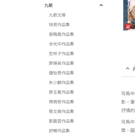
九歌
九歌文庫
琦君作品集
張曉風作品集
余光中作品集
杏林子作品集
廖輝英作品集
鍾怡雯作品集
朱少麟作品集
廖玉蕙作品集
司馬中
傅佩榮作品集
影，筆
抒情的
蔡文甫作品集
劉震雲作品集
司馬中
獎、國
舒暢作品集