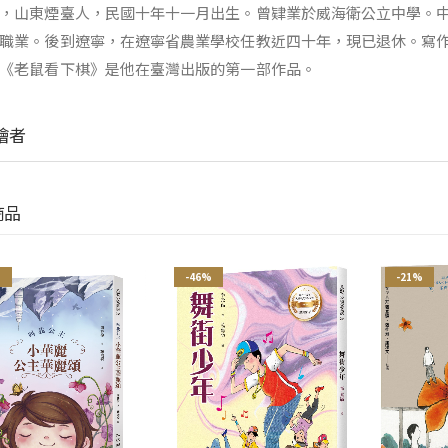
，山東煙臺人，民國十年十一月出生。曾肄業於威海衛公立中學。
職業。後到遼寧，在遼寧省農業學校任教近四十年，現已退休。寫
《老鼠看下棋》是他在臺灣出版的第一部作品。
繪者
商品
%
-46%
-21%