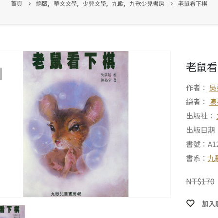
首頁
絕版
,
華文文學
,
少兒文學
,
九歌
,
九歌少兒書房
老鼠看下棋
老鼠看
作者：
吳
繪者：
陳
出版社：
出版日期：1
書號：A12
書系：
九
NT$
170
加入