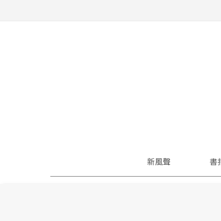
新風聲
書