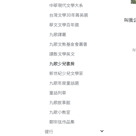
中華現代文學大系
台灣文學30年菁英選
叫我
華文文學百年選
九歌少兒書房第77集：青春
九歌譯叢
搖滾衝浪
遊樂園、搖滾衝浪、四月的
九歌文教基金會叢書
薩芙
N
木棉花開了
讀散文學英文
NT$
253
NT$
320
巫佳蓮
薩芙
陳鼎斌
九歌少兒書房
NT$
719
NT$
910
新世紀少兒文學家
加入購物車
九歌年度童話選
童話列車
加入購物車
九歌故事館
九歌小教室
鄭宗弦作品集
健行