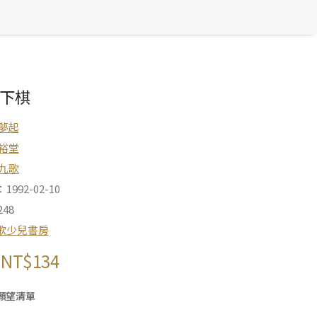
下棋
夢起
裕堂
九歌
992-02-10
48
歌少兒書房
NT$
134
願望清單