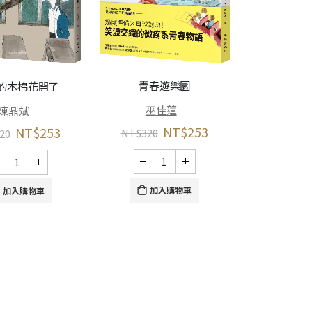
妙！妙！
傅
NT
青春遊樂園
的木棉花開了
巫佳蓮
陳鼎斌
NT$
253
NT$
253
NT$
320
20
加
加入購物車
加入購物車