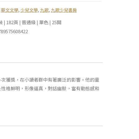
,
華文文學
,
少兒文學
,
九歌
,
九歌少兒書房
 182頁 | 普通級 | 單色 | 25開
89575608422
多次獲獎，在小讀者群中有著廣泛的影響。他的童
是性格鮮明，形像逼真，對話幽默，富有動態感和