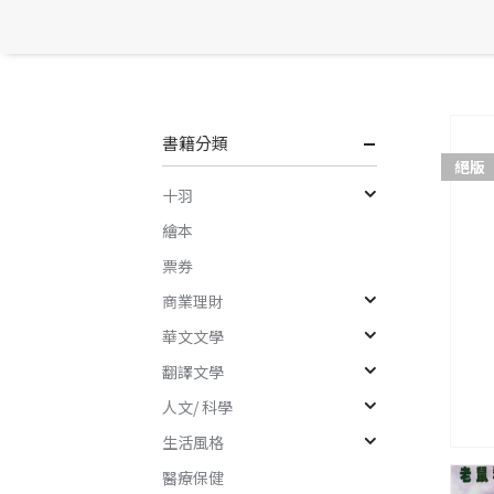
書籍分類
絕版
十羽
繪本
票券
商業理財
華文文學
翻譯文學
人文/ 科學
生活風格
醫療保健