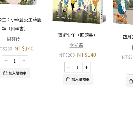
公主：小華麗公主華麗
頌（回頭書）
舞街少年（回頭書）
四月
周芬伶
李光福
NT$
140
T$
280
NT$
140
NT$
260
NT$
3
加入購物車
加入購物車