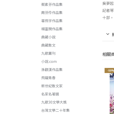
吳夢起
蔡素芬作品集
記者等
周芬伶作品集
十部。
畢飛宇作品集
楊富閔作品集
典藏小說
典藏散文
九歌叢刊
相關
小說.com
孫觀漢作品集
-21%
-21%
-50
飛躍青春
新世紀散文家
名家名著選
九歌30文學大獎
台灣文學二十年集