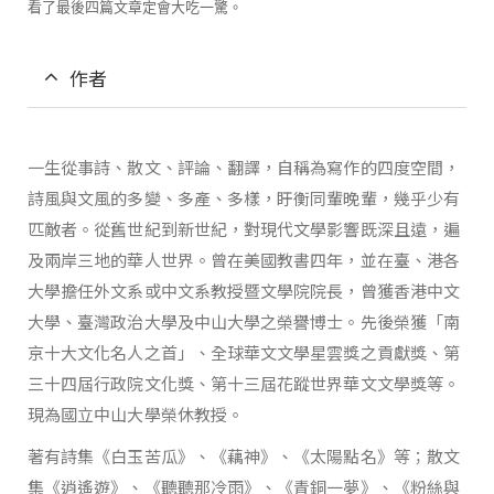
看了最後四篇文章定會大吃一驚。
作者
一生從事詩、散文、評論、翻譯，自稱為寫作的四度空間，
詩風與文風的多變、多產、多樣，盱衡同輩晚輩，幾乎少有
匹敵者。從舊世紀到新世紀，對現代文學影響既深且遠，遍
及兩岸三地的華人世界。曾在美國教書四年，並在臺、港各
大學擔任外文系或中文系教授暨文學院院長，曾獲香港中文
大學、臺灣政治大學及中山大學之榮譽博士。先後榮獲「南
京十大文化名人之首」、全球華文文學星雲獎之貢獻獎、第
三十四屆行政院文化獎、第十三屆花蹤世界華文文學獎等。
現為國立中山大學榮休教授。
著有詩集《白玉苦瓜》、《藕神》、《太陽點名》等；散文
集《逍遙遊》、《聽聽那冷雨》、《青銅一夢》、《粉絲與