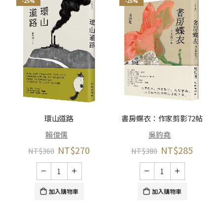
-25%
-25%
環山道路
書房蝶衣：作家剪影72帖
賴俊儒
吳鈞堯
NT$
270
NT$
285
NT$
360
NT$
380
加入購物車
加入購物車