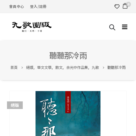
0
會員中心
登入/註冊
聽聽那冷雨
首頁
絕版
,
華文文學
,
散文
,
余光中作品集
,
九歌
聽聽那冷雨
絕版