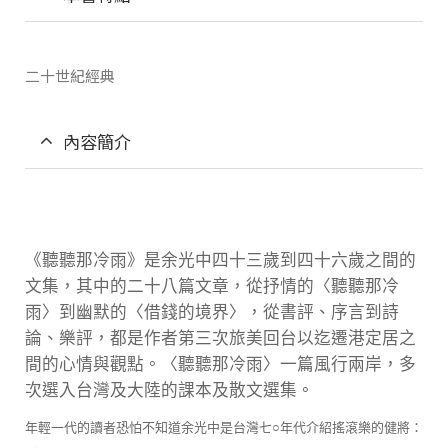
二十世紀經典
內容簡介
《聽聽那冷雨》是余光中四十三歲到四十六歲之間的
文集，其中的二十八篇文章，從抒情的〈聽聽那冷
雨〉到幽默的〈借錢的境界〉，從書評、序言到詩
論、樂評，都是作者第三次旅美回台以迄遷港定居之
間的心情與觀點。〈聽聽那冷雨〉一篇風行兩岸，多
次選入台灣及大陸的課本及散文選集。
年輕一代的讀者恐怕不知道余光中是台灣七○年代介紹搖滾樂的健將：