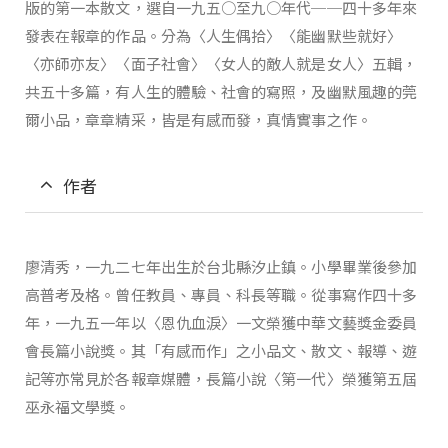
版的第一本散文，選自一九五○至九○年代──四十多年來
發表在報章的作品。分為〈人生偶拾〉〈能幽默些就好〉
〈亦師亦友〉〈面子社會〉〈女人的敵人就是女人〉五輯，
共五十多篇，有人生的體驗、社會的寫照，及幽默風趣的莞
爾小品，章章精采，皆是有感而發，真情實事之作。
作者
廖清秀，一九二七年出生於台北縣汐止鎮。小學畢業後參加
高普考及格。曾任教員、專員、科長等職。從事寫作四十多
年，一九五一年以〈恩仇血淚〉一文榮獲中華文藝獎金委員
會長篇小說獎。其「有感而作」之小品文、散文、報導、遊
記等亦常見於各報章媒體，長篇小說〈第一代〉榮獲第五屆
巫永福文學獎。