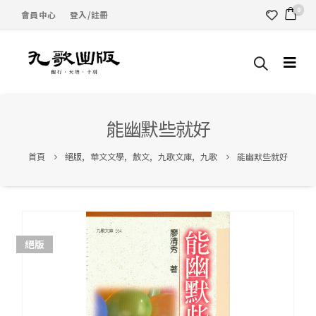
0
會員中心
登入/註冊
能幽默些就好
首頁
絕版
,
華文文學
,
散文
,
九歌文庫
,
九歌
能幽默些就好
絕版