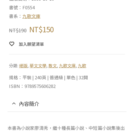
書號：F0554
書系：
九歌文庫
NT$
150
NT$
190
加入願望清單
分類:
絕版
,
華文文學
,
散文
,
九歌文庫
,
九歌
規格：平裝 | 240頁 | 普通級 | 單色 | 32開
ISBN：9789575606282
內容簡介
本書為小說家廖清秀，繼十種長篇小說、中短篇小說集後出