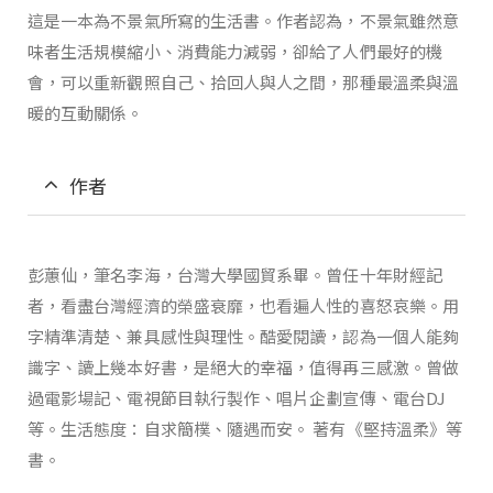
這是一本為不景氣所寫的生活書。作者認為，不景氣雖然意
味者生活規模縮小、消費能力減弱，卻給了人們最好的機
會，可以重新觀照自己、拾回人與人之間，那種最溫柔與溫
暖的互動關係。
作者
彭蕙仙，筆名李海，台灣大學國貿系畢。曾任十年財經記
者，看盡台灣經濟的榮盛衰靡，也看遍人性的喜怒哀樂。用
字精準清楚、兼具感性與理性。酷愛閱讀，認為一個人能夠
識字、讀上幾本好書，是絕大的幸福，值得再三感激。曾做
過電影場記、電視節目執行製作、唱片企劃宣傳、電台DJ
等。生活態度：自求簡樸、隨遇而安。 著有《堅持溫柔》等
書。