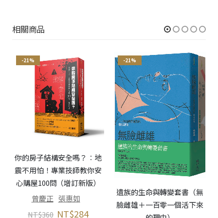
相關商品
-21%
-21%
你的房子結構安全嗎？︰地
震不用怕！專業技師教你安
心購屋100問（增訂新版）
遺族的生命與轉變套書（無
曾慶正
張惠如
臉雌雄＋一百零一個活下來
NT$
284
NT$
360
的理由）