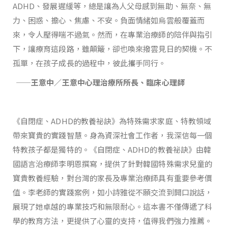
ADHD、發展遲緩等，總是讓為人父母感到無助、無奈、無
力、困惑、擔心、焦慮、不安。負面情緒如烏雲般覆蓋而
來，令人壓得喘不過氣。然而，在專業治療師的陪伴與指引
下，讓療育這段路，雖顛簸，卻也喚來撥雲見日的契機。不
孤單，在孩子成長的過程中，彼此攜手同行。
——王意中／王意中心理治療所所長、臨床心理師
《自閉症、ADHD的教養祕訣》為特殊需求家庭、特教領域
帶來寶貴的實踐智慧。身為資深社會工作者，我深信每一個
特教孩子都是獨特的。《自閉症、ADHD的教養祕訣》由韓
國語言治療師李明恩撰寫，提供了針對韓國特殊需求兒童的
寶貴教養經驗，對台灣的家長及專業治療師具有重要參考價
值。李老師的實踐案例，如小詩雅從不願交流到開口說話，
展現了她卓越的專業技巧和無限耐心。這本書不僅傳遞了科
學的教育方法，更提供了心靈的支持，值得我們強力推薦。