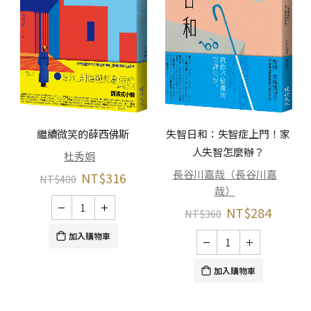
繼續微笑的薛西佛斯
失智日和：失智症上門！家
人失智怎麼辦？
杜秀娟
長谷川嘉哉（長谷川嘉
NT$
316
NT$
400
哉）
NT$
284
NT$
360
加入購物車
加入購物車