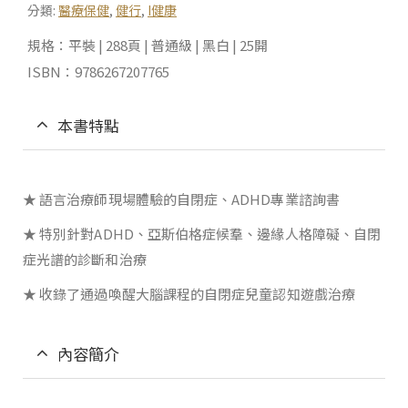
分類:
醫療保健
,
健行
,
I健康
規格：平裝 | 288頁 | 普通級 | 黑白 | 25開
ISBN：9786267207765
本書特點
★ 語言治療師現場體驗的自閉症、ADHD專業諮詢書
★ 特別針對ADHD、亞斯伯格症候羣、邊緣人格障礙、自閉
症光譜的診斷和治療
★ 收錄了通過喚醒大腦課程的自閉症兒童認知遊戲治療
內容簡介