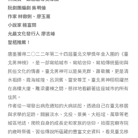
阮劇團編劇 吳明倫
作家 林徹俐、廖玉蕙
小說家 楊富閔
允晨文化發行人 廖志峰
聖桮推薦！
唐墨獲得二○二二年第二十四屆臺北文學獎年金入圍的《臺
北男神榜》，是一部寫給城市、寫給信仰、寫給傳統藝術與
民俗文化的情書。臺北男神可以是吳克群、蕭敬騰，更是清
水祖師、霞海城隍、呂洞賓、靈安尊王。臺北男神栩栩躍然
在高樓大廈、雕梁畫棟之間，慈祥地看顧著這座城市的所有
住民。
作者從一場發出病危通知的大病談起，透過自己在臺北移居
與求學的足跡，開展淡水、北投、景美、大稻埕、萬華等老
城區地誌，爬梳自身的成長史和家族的信仰，拾掇宮廟寺院
的歲時祭儀、習俗傳說所蘊藏的豐富文史資料，看見臺北移