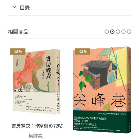
目錄
相關商品
-25%
-25%
書房蝶衣：作家剪影72帖
吳鈞堯