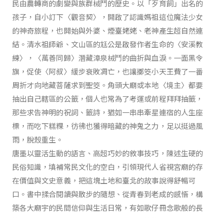
民由農轉商的劇變與族群械鬥的歷史。以「歹育飼」出名的
孩子，自小訂下〈觀音契〉，開啟了認識媽祖這位魔法少女
的神奇旅程，也開始與外婆、煙臺姥姥、老神產生超自然連
結。清水祖師爺、文山區的尪公是啟發作者生命的〈安溪教
練〉，〈萬善同歸〉潛藏漳泉械鬥的曲折與血淚。一面黑令
旗，促使〈阿叔〉緩步衰敗凋亡，也讓擲筊小天王費了一番
周折才向地藏菩薩求到聖筊。角頭大廟或本地〈境主〉都要
抽出自己轄區的公籤，個人也常為了考運或前程拜拜抽籤，
那些求告神明的祝詞、籤詩，猶如一串串牽星連宿的人生座
標，而吃下糕粿，彷彿也獲得暗藏的神鬼之力，足以挺過風
雨，脫殼重生。
唐墨以靈活生動的語言、高超巧妙的敘事技巧，陳述生硬的
民俗知識，填補常民文化的空白，引領現代人省視宮廟的存
在價值與文史意義，把這塊土地和臺北的故事說得舒暢可
口。書中揉合閱讀與散步的隨想、從青春到老成的感悟，構
築各大廟宇的民間信仰與生活日常，有如歌仔冊念歌般的長