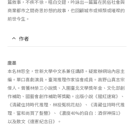
篇敘事，不疾不徐，唱白交錯，吟詠出一篇篇在民俗社會與
商業都市之間奇思妙想的故事，也回顧城市或傾頹或璀璨的
前世今生。
作者
唐墨
本名林恕全，世新大學中文系兼任講師。疑案辦網站內容主
編。單口喜劇演員。臺灣推理作家協會成員。高野山真言宗
僧人。曾獲林榮三小說獎、入圍臺北文學獎年金、文化部創
作補助、國藝會創作補助等獎勵。出版小說《腥紅速寫》、
《清藏住持時代推理．林投冤桃花劫》、《清藏住持時代推
理．當和尚買了髮簪》、《濃度40%的自白：酒保神探1》
以及散文《違憲紀念日》。