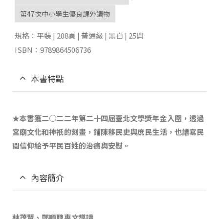
第47次中小學生優良課外讀物
規格：平裝 | 208頁 | 普通級 | 黑白 | 25開
ISBN：9789864506736
本書特點
★本書獲二○二二年第二十四屆臺北文學獎年金入圍，透過
宮廟文化和神祇的刻畫，鋪陳移民史與庶民生活，也譜寫民
間信仰給予平民百姓的治癒與安慰。
內容簡介
林茂賢、鄭順聰專文導讀