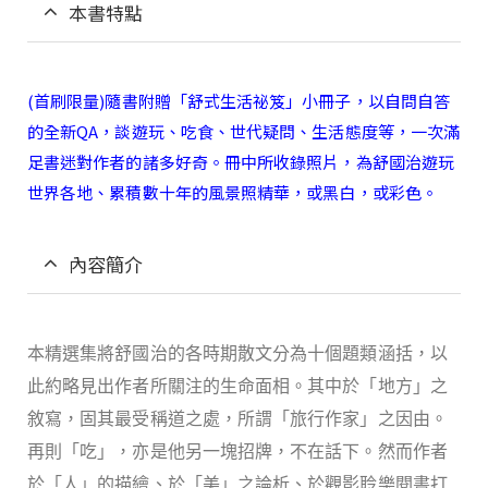
本書特點
(首刷限量)隨書附贈「舒式生活祕笈」小冊子，以自問自答
的全新QA，談遊玩、吃食、世代疑問、生活態度等，一次滿
足書迷對作者的諸多好奇。冊中所收錄照片，為舒國治遊玩
世界各地、累積數十年的風景照精華，或黑白，或彩色。
內容簡介
本精選集將舒國治的各時期散文分為十個題類涵括，以
此約略見出作者所關注的生命面相。其中於「地方」之
敘寫，固其最受稱道之處，所謂「旅行作家」之因由。
再則「吃」，亦是他另一塊招牌，不在話下。然而作者
於「人」的描繪、於「美」之論析、於觀影聆樂閱書打