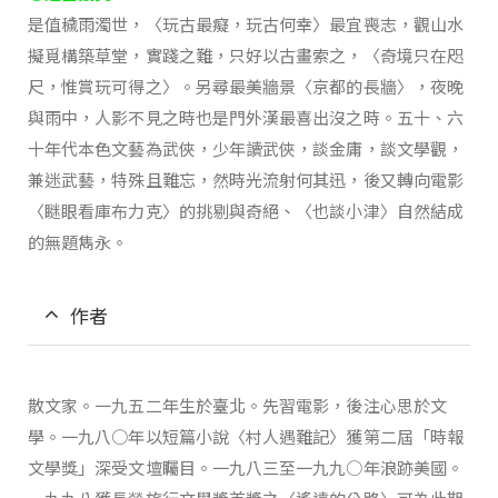
是值穢雨濁世，〈玩古最癡，玩古何幸〉最宜喪志，觀山水
擬覓構築草堂，實踐之難，只好以古畫索之，〈奇境只在咫
尺，惟賞玩可得之〉。另尋最美牆景〈京都的長牆〉，夜晚
與雨中，人影不見之時也是門外漢最喜出沒之時。五十、六
十年代本色文藝為武俠，少年讀武俠，談金庸，談文學觀，
兼迷武藝，特殊且難忘，然時光流射何其迅，後又轉向電影
〈瞇眼看庫布力克〉的挑剔與奇絕、〈也談小津〉自然結成
的無題雋永。
作者
散文家。一九五二年生於臺北。先習電影，後注心思於文
學。一九八○年以短篇小說〈村人遇難記〉獲第二屆「時報
文學獎」深受文壇矚目。一九八三至一九九○年浪跡美國。