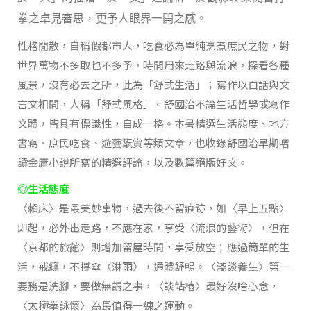
拳之卓見審思，更予人眼界一開之感。
性格閒散，自稱假都市人，吃食必為單純烹煮庶民之物，對
世界萬物不多取也不多予，時間用來走路與流浪，探看各種
風景，沒有必去之所，此為「舒式生活」；寫作以白話與文
言文相間，人稱「舒式風格」。舒國治不論生活哲學或寫作
文體，皆具有標識性，自成一格。本書精選生活態度、地方
書寫、庶民吃食、遊藝翫賞等類文章，也收錄舒國治早期嗜
讀金庸小說所寫的精選評論，以及數篇絕版好文。
◎生活態度
〈賴床〉是最美妙事物，過去後不留痕跡，如〈早上五點〉
即起，必外出走路，不應在家，享受〈流浪的藝術〉，但在
〈京都的旅館〉則增加留屋時間，享受放空；應過簡單的生
活，戒癮，不撐傘〈淋雨〉，通體舒暢。〈淺談養生〉第一
要務是洗腳，要做無謂之事，〈談站樁〉最好沒啥心念，
〈太極拳詠懷〉為最值得一練之運動。