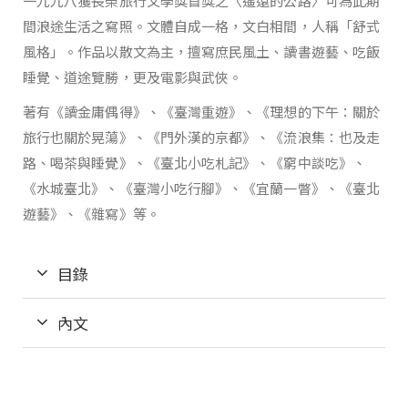
一九九八獲長榮旅行文學獎首獎之〈遙遠的公路〉可為此期
間浪途生活之寫照。文體自成一格，文白相間，人稱「舒式
風格」。作品以散文為主，擅寫庶民風土、讀書遊藝、吃飯
睡覺、道途覽勝，更及電影與武俠。
著有《讀金庸偶得》、《臺灣重遊》、《理想的下午：關於
旅行也關於晃蕩》、《門外漢的京都》、《流浪集：也及走
路、喝茶與睡覺》、《臺北小吃札記》、《窮中談吃》、
《水城臺北》、《臺灣小吃行腳》、《宜蘭一瞥》、《臺北
遊藝》、《雜寫》等。
目錄
內文