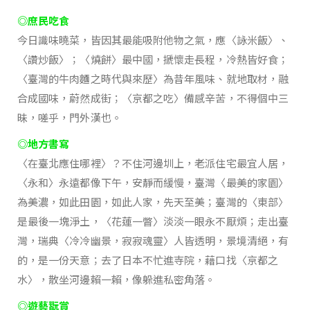
◎庶民吃食
今日識味曉菜，皆因其最能吸附他物之氣，應〈詠米飯〉、
〈讚炒飯〉；〈燒餅〉最中國，搋懷走長程，冷熱皆好食；
〈臺灣的牛肉麵之時代與來歷〉為昔年風味、就地取材，融
合成國味，蔚然成街；〈京都之吃〉備感辛苦，不得個中三
昧，嗟乎，門外漢也。
◎地方書寫
〈在臺北應住哪裡〉？不住河邊圳上，老派住宅最宜人居，
〈永和〉永遠都像下午，安靜而緩慢，臺灣〈最美的家園〉
為美濃，如此田園，如此人家，先天至美；臺灣的〈東部〉
是最後一塊淨土，〈花蓮一瞥〉淡淡一眼永不厭煩；走出臺
灣，瑞典〈冷冷幽景，寂寂魂靈〉人皆透明，景境清絕，有
的，是一份天意；去了日本不忙進寺院，藉口找〈京都之
水〉，散坐河邊賴一賴，像躲進私密角落。
◎遊藝翫賞