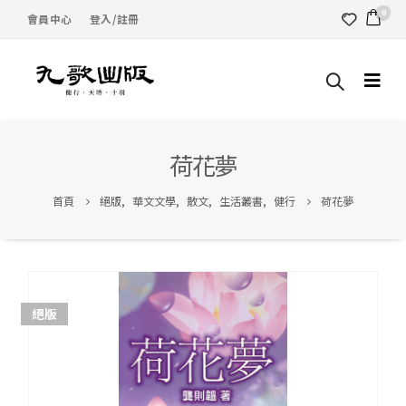
0
會員中心
登入/註冊
荷花夢
首頁
絕版
,
華文文學
,
散文
,
生活叢書
,
健行
荷花夢
絕版