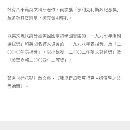
計有八十篇英文科研著作，兩次獲「亨利克利斯鼎紀念獎」
及多項其它獎章，擁有發明專利。
以英文現代詩分獲美國國家詩學圖書館的「一九九七年編輯
選拔獎」和美國名詩人協會的「一九九八年表揚獎」及「二
○○○年表揚獎」。以小說獲「二○○二年華文著述獎」及
「美華商報二○○四年二等獎」。
著有《荷花夢》散文集、《種瓜得瓜種豆得豆 – 遺傳學之父
孟德爾》。