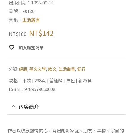
出版日期：1998-09-10
書號：E0139
書系：
生活叢書
NT$
142
NT$
180
加入願望清單
分類:
絕版
,
華文文學
,
散文
,
生活叢書
,
健行
規格：平裝 | 238頁 | 普通級 | 單色 | 新25開
ISBN：9789579680608
內容簡介
作者以敏感熱情的心，寫出她對家庭、朋友、事物、宇宙的