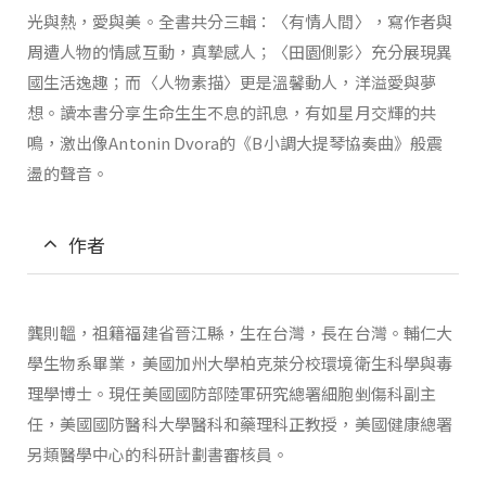
光與熱，愛與美。全書共分三輯：〈有情人間〉，寫作者與
周遭人物的情感互動，真摯感人；〈田園側影〉充分展現異
國生活逸趣；而〈人物素描〉更是溫馨動人，洋溢愛與夢
想。讀本書分享生命生生不息的訊息，有如星月交輝的共
鳴，激出像Antonin Dvora的《B小調大提琴協奏曲》般震
盪的聲音。
作者
龔則韞，祖籍福建省晉江縣，生在台灣，長在台灣。輔仁大
學生物系畢業，美國加州大學柏克萊分校環境衛生科學與毒
理學博士。現任美國國防部陸軍研究總署細胞剉傷科副主
任，美國國防醫科大學醫科和藥理科正教授，美國健康總署
另類醫學中心的科研計劃書審核員。