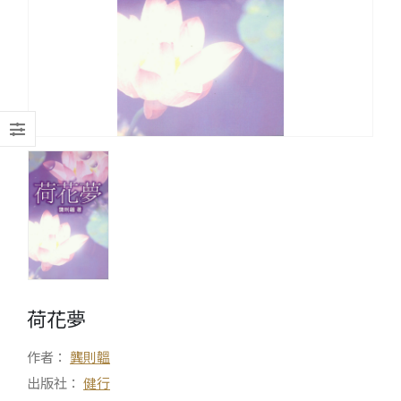
荷花夢
作者：
龔則韞
出版社：
健行