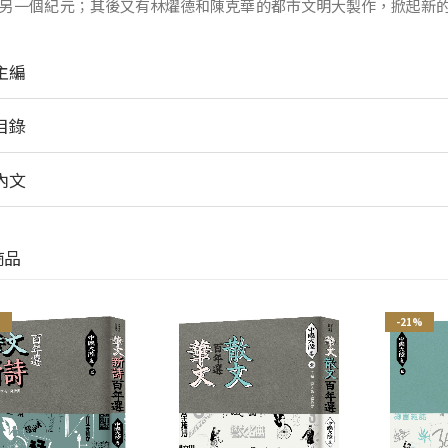
另一個紀元；其後又有林燿德和陳克華的都市文明大製作，掀起新
主編
目錄
內文
商品
%
-21%