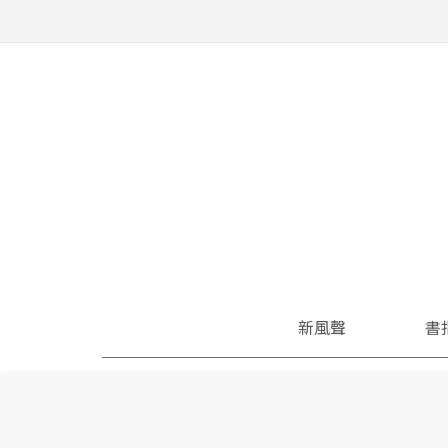
新風聲
書