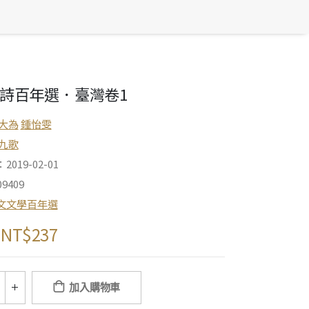
詩百年選．臺灣卷1
大為
鍾怡雯
九歌
019-02-01
9409
文文學百年選
NT$
237
加入購物車