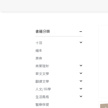
書籍分類
十羽
繪本
票券
商業理財
華文文學
翻譯文學
人文/ 科學
生活風格
醫療保健