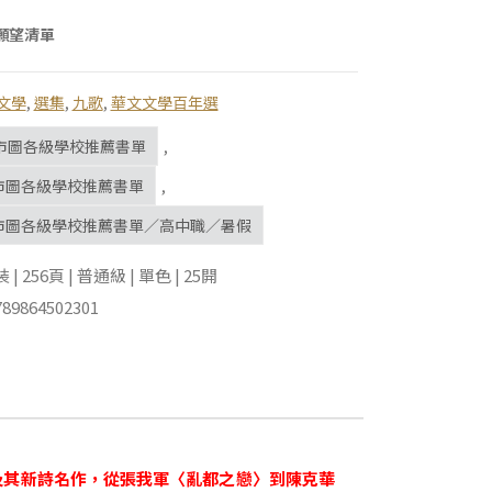
願望清單
文學
,
選集
,
九歌
,
華文文學百年選
市圖各級學校推薦書單
,
北市圖各級學校推薦書單
,
北市圖各級學校推薦書單／高中職／暑假
 256頁 | 普通級 | 單色 | 25開
89864502301
及其新詩名作，從張我軍〈亂都之戀〉到陳克華