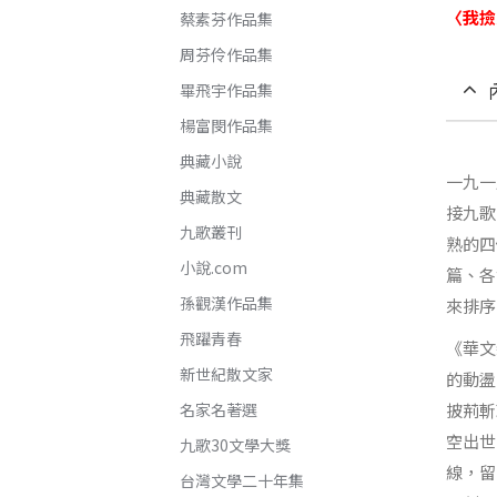
〈我撿
蔡素芬作品集
周芬伶作品集
畢飛宇作品集
楊富閔作品集
典藏小說
一九一
典藏散文
接九歌
九歌叢刊
熟的四
小說.com
篇、各
孫觀漢作品集
來排序
飛躍青春
《華文
新世紀散文家
的動盪
名家名著選
披荊斬
空出世
九歌30文學大獎
線，留
台灣文學二十年集