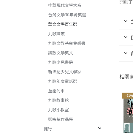
開創了
中華現代文學大系
台灣文學30年菁英選
華文文學百年選
九歌譯叢
九歌文教基金會叢書
讀散文學英文
九歌少兒書房
新世紀少兒文學家
相關
九歌年度童話選
童話列車
-21%
-21%
-21
九歌故事館
九歌小教室
鄭宗弦作品集
健行