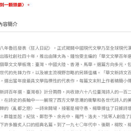
到一顆頭顱〉。
內容簡介
八年魯迅發表〈狂人日記〉，正式揭開中國現代文學乃至全球現代
出版社創社四十年，推出由陳大為、鍾怡雯主編的「華文文學百年
個華文文學板塊：臺灣、中國大陸、香港、馬華。選篇方向多元，
世代的先鋒力作，以及被主流視野忽略的另類佳構。「華文新詩文
，選出當年度最具文學指標性的代表作，每篇文末附上作者精簡小
新詩百年選．臺灣卷》計分兩冊，共收錄六十八位臺灣詩人的一百
，在詩史的長軸中一一展現了西方文學思潮的衝擊和各世代詩人的
棘的〈亂都之戀〉一詩來開場，接著是楊守愚、楊華撐住了日據詩
，群雄並起，紀弦、鄭愁予、余光中、羅門、洛夫、?弦等人創造了
下許多膾炙人口的經典名篇。到了一九七○年代中、後期，楊牧、