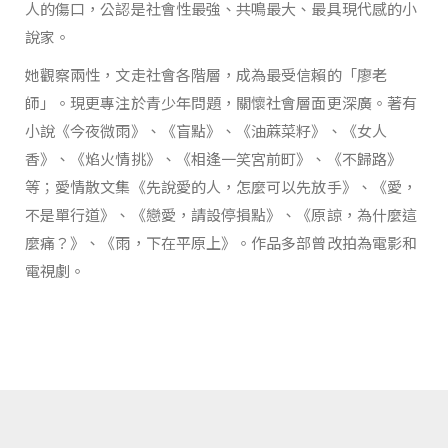
人的傷口，公認是社會性最強、共鳴最大、最具現代感的小
說家。
她觀察兩性，文走社會各階層，成為最受信賴的「廖老
師」。現更專注於青少年問題，關懷社會層面更深廣。著有
小說《今夜微雨》、《盲點》、《油蔴菜籽》、《女人
香》、《焰火情挑》、《相逢一笑宮前町》、《不歸路》
等；愛情散文集《先說愛的人，怎麼可以先放手》、《愛，
不是單行道》、《戀愛，請設停損點》、《原諒，為什麼這
麼痛？》、《雨，下在平原上》。作品多部曾改拍為電影和
電視劇。