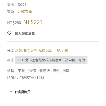
書號：f0221
書系：
九歌文庫
NT$
221
NT$
280
加入願望清單
分類:
絕版
,
華文文學
,
九歌文庫
,
小說
,
九歌
標籤:
2010北市圖各級學校推薦書單／高中職／寒假
規格：平裝 | 368頁 | 普通級 | 單色 | 25開
ISBN：9789574441433
內容簡介