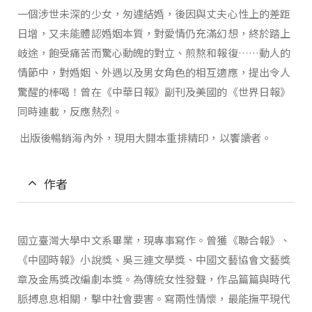
一個涉世未深的少女，匆遽結婚，後因與丈夫心性上的差距
日增，又未能體認婚姻本質，對愛情仍充滿幻想，終於踏上
岐途，飽受痛苦而驚心動魄的對立、煎熬和報復……動人的
情節中，對婚姻、外遇以及男女角色的相互適應，提出令人
驚醒的棒喝！曾在《中華日報》副刊及美國的《世界日報》
同時連載，反應熱烈。
出版後暢銷海內外，現用大開本重排精印，以饗讀者。
作者
國立臺灣大學中文系畢業，現專事寫作。曾獲《聯合報》、
《中國時報》小說獎、吳三連文學獎、中國文藝協會文藝獎
章及金馬獎改編劇本獎。為傳統女性發聲，作品篇篇與時代
脈搏息息相關，擊中社會要害。寫兩性情懷，最能撫平現代