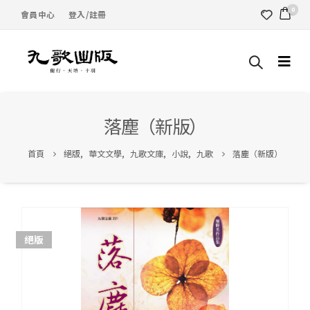
0
會員中心
登入/註冊
落塵（新版）
首頁
絕版
,
華文文學
,
九歌文庫
,
小說
,
九歌
落塵（新版）
絕版