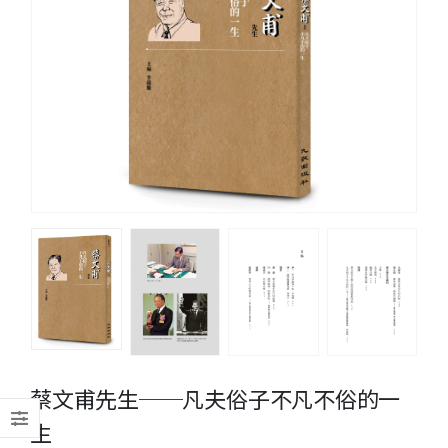
蔡文甫先生──凡夫俗子不凡不俗的一
生