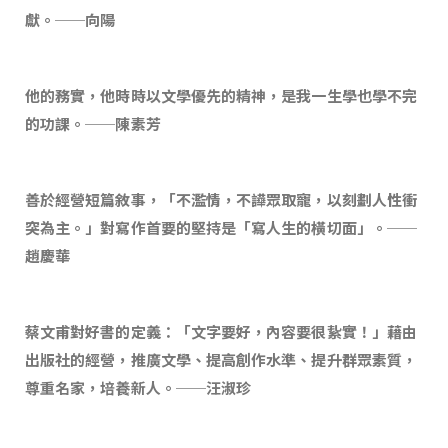
獻。──向陽
他的務實，他時時以文學優先的精神，是我一生學也學不完
的功課。──陳素芳
善於經營短篇敘事，「不濫情，不譁眾取寵，以刻劃人性衝
突為主。」對寫作首要的堅持是「寫人生的橫切面」。──
趙慶華
蔡文甫對好書的定義：「文字要好，內容要很紥實！」藉由
出版社的經營，推廣文學、提高創作水準、提升群眾素質，
尊重名家，培養新人。──汪淑珍