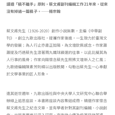
謹遵「稿不離手」原則，蔡文甫副刊編輯工作21年來，從來
沒有掉過一篇稿子。──楊宗翰
蔡文甫先生（1926-2020）創作小說無數，主編《中華副
刊》，創立九歌出版社，提攜作家後進，一生致力於臺灣文
學的發展；為人行止亦肅正如陽，為文壇欽佩感念。作家蕭
蕭提及巧遇蔡先生滾著兩丸鐵球晨運的往事，以此比擬其為
人行事的風骨；作家向陽懷念蔡先生照拂文壇新人之仁風；
九歌總編輯陳素芳則綴以出版軼聞，勾勒出蔡先生一心奉獻
於文學事業的匠人形象。
逢其逝世週年，九歌出版社與中央大學人文研究中心聯合舉
辦線上追思座談。本書將座談內容集結成冊，精選作家懷念
蔡文甫先生之紀念文章，並有學者針對其副刊編輯、小說創
作、出版事業進行深入研究，亦收錄小傳及編著目錄等資