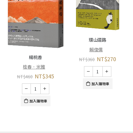
環山道路
賴俊儒
楊桃香
NT$
270
NT$
360
桂春．米雅
NT$
345
NT$
460
加入購物車
加入購物車