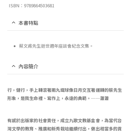
ISBN：9789864503681
本書特點
蔡文甫先生逝世週年座談會紀念文集。
內容簡介
行，健行，手上轉滾著兩丸鐵球像日月交互著運轉的蔡先生
形象，是我生命裡、寫作上，永遠的典範。──蕭蕭
有感於出版家的社會責任，成立九歌文教基金會，為當代台
灣文學的教育、推廣和新秀栽培繼續付出，做出相當多的貢