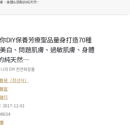
肌膚、身體&頭髮的純天然…
你DIY保養芳療聖品――量身打造70種
美白、問題肌膚、過敏肌膚、身體
的純天然…
니의 DIY 천연화장품
善兒（정선아）
靜宜
健行
017-12-01
8034
健康