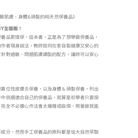
過敏肌膚、身體&頭髮的純天然保養品》
IY全圖鑑！
保養品更環保，這本書，正是為了想學做保養品，
的作者現身說法，教妳如何在家自製健康又安心的
有針對過敏、問題肌膚調製的配方，讓妳可以安心
對異位性皮膚炎保養，以及身體＆頭髮保養，列出
書中挑選適合自己的保養品，就算是初學者只要按
，完全不必擔心作法會太複雜或麻煩，照著做就能
等成分，然而手工保養品的原料都是從大自然萃取