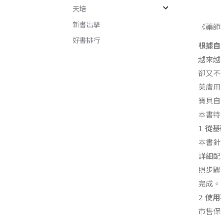
天培
新書出擊
《藥師
好書排行
根據自
越來越
卻又不
美膚用
寶貝自
本書特
1.
從基
本書針
詳細配
照步驟
完成。
2.
使用
市售保