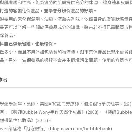
與肌膚親和性高，能為疲勞的肌膚提供充分的休 息，讓身體和皮膚
打造的客製化保養品，並學會分辨保養品的好壞。
選要用的天然保濕劑、油類、液類與香味，依照自身的膚質狀態量身
書更可以了解一些關於保養品成分的知識，將來若不得已需購買市
保養品。
料自己做最省錢，也最環保。
做多少，而且不用外加包裝費和物流費，跟市售保養品比起來更省錢
品。另外，做保養品的過程不會產生環境污染問題，使用的容器也
作者
學藥學系畢，藥師、美國ARC註冊芳療師、泡泡銀行學院理事、(股)Loha
：《藥師Bubble Wony手作天然化妝品》(2008)、《藥師Bubble W
然機能性化妝品》(2012)。
ver部落格「泡泡銀行」(blog.naver.com/bubblebank)