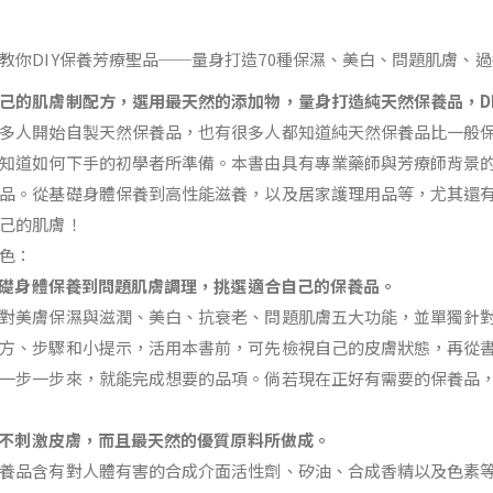
教你DIY保養芳療聖品──量身打造70種保濕、美白、問題肌膚、
己的肌膚制配方，選用最天然的添加物，量身打造純天然保養品，D
多人開始自製天然保養品，也有很多人都知道純天然保養品比一般
知道如何下手的初學者所準備。本書由具有專業藥師與芳療師背景
品。從基礎身體保養到高性能滋養，以及居家護理用品等，尤其還
己的肌膚！
色：
礎身體保養到問題肌膚調理，挑選適合自己的保養品。
對美膚保濕與滋潤、美白、抗衰老、問題肌膚五大功能，並單獨針
方、步驟和小提示，活用本書前，可先檢視自己的皮膚狀態，再從
一步一步來，就能完成想要的品項。倘若現在正好有需要的保養品
不刺激皮膚，而且最天然的優質原料所做成。
養品含有對人體有害的合成介面活性劑、矽油、合成香精以及色素