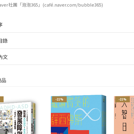
ver社團「泡泡365」(café.naver.com/bubble365)
序
目錄
內文
商品
%
-21%
-21%