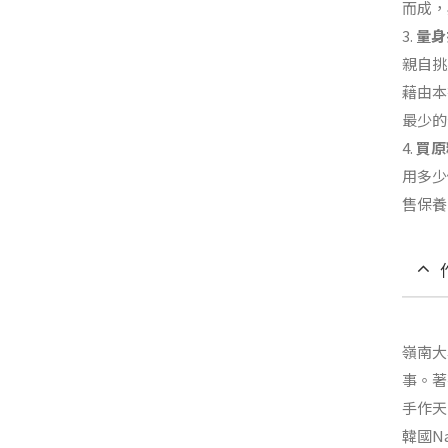
而成，
3.
量身
親自挑
藉由本
最少的
4.
買原
用多少
售保養
嶺南大
事。著有
手作天
韓國Na