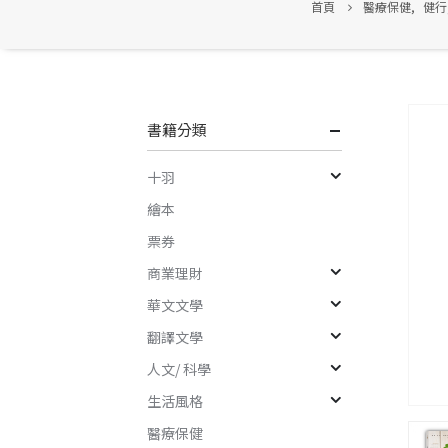
首頁
醫療保健
,
健行
書籍分類
十羽
繪本
票券
商業理財
華文文學
翻譯文學
人文/ 科學
生活風格
醫療保健