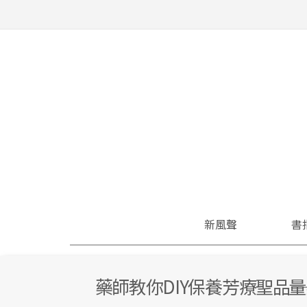
新風聲
書
藥師教你DIY保養芳療聖品