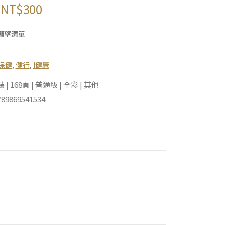
NT$
300
願望清單
保健
,
健行
,
I健康
 168頁 | 普通級 | 全彩 | 其他
89869541534