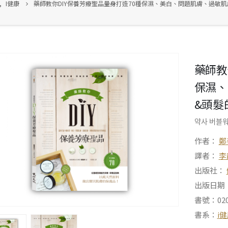
,
I健康
藥師教你DIY保養芳療聖品――量身打造70種保濕、美白、問題肌膚、過敏
藥師教
保濕、
&頭髮
약사 버블워
作者：
鄭
譯者：
李
出版社：
出版日期：2
書號：020
書系：
i