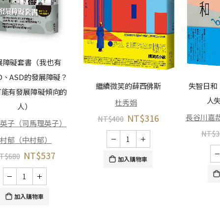
展障礙套書（我也有
D、ASD的發展障礙？
繼續微笑的薛西佛斯
失智日和
可能有發展障礙傾向的
人
杜秀娟
人）
NT$
316
長谷川嘉
NT$
400
理英子（司馬理英子）
NT$
3
中村郁（中村郁）
NT$
537
T$
680
加入購物車
加入購物車