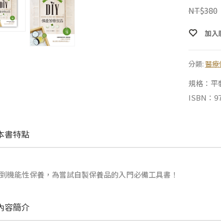
NT$
380
加入
分類:
醫療
規格：平裝 |
ISBN：97
本書特點
到機能性保養，為嘗試自製保養品的入門必備工具書！
內容簡介