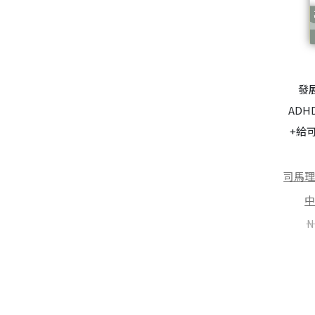
我也有ADHD、ASD的發展障
發
礙？──「做不好」也會變
ADH
輕鬆
+給
香氣療癒之旅：開啟感官連
結，重啟修護之路
司馬理英子（司馬理英子）
NT$
284
司馬
何佳宴
NT$
360
NT$
300
NT$
380
N
加入購物車
加入購物車