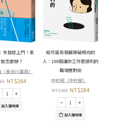
：失智症上門！家
給可能有發展障礙傾向的
當女兒悄然崩
失智怎麼辦？
人：100個讓你工作更順利的
母親見證精神
職場應對術
哉（長谷川嘉哉）
NT$
284
中村郁（中村郁）
金賢娥（
60
NT$
284
NT$
360
NT$
380
加入購物車
加入購物車
加