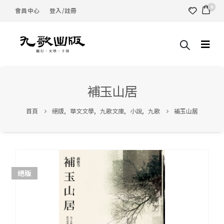
0
會員中心
登入/註冊
補玉山居
首頁
絕版
,
華文文學
,
九歌文庫
,
小說
,
九歌
補玉山居
絕版