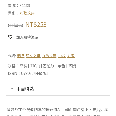
書號：F1133
書系：
九歌文庫
NT$
253
NT$
320
加入願望清單
分類:
絕版
,
華文文學
,
九歌文庫
,
小說
,
九歌
規格：平裝 | 336頁 | 普通級 | 單色 | 25開
ISBN：9789574448791
本書特點
嚴歌苓在台睽違四年的最新作品，轉而關注當下，更貼近我