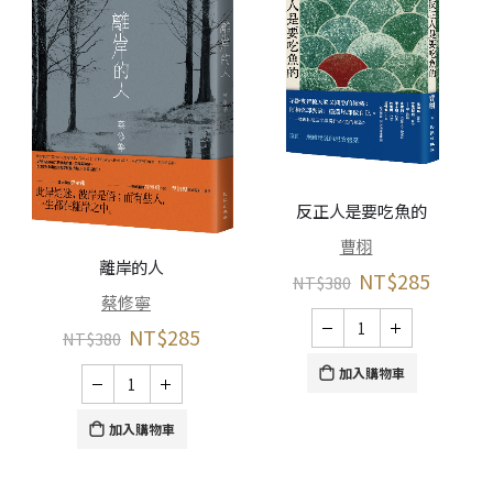
反正人是要吃魚的
曹栩
離岸的人
NT$
285
NT$
380
蔡修寧
NT$
285
NT$
380
加入購物車
加入購物車