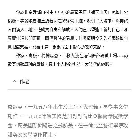
位於北京近郊山村中，小小的農家民宿「補玉山居」宛如世外
桃源。老闆娘曾補玉憑著高超的經營手腕，吸引了大城市中壓抑的
人們湧入此地，花錢買自由和解放。人們在此塑造全新的自己，和
真實生活拉開距離，圖個暫時的喘息；任憑精明伶俐的老闆娘如何
慧眼識英雄，也看不穿一張張假面下驚心動魄的來歷。
作家、毒販、精神病患，三教九流在這個舞台輪番上場……嚴
歌苓幽默犀利的筆鋒，寫出小人物的史詩、大時代的縮影。
作者
嚴歌苓，
一九五八年出生於上海，先習舞，再從事文學
創作。一九九
○
年獲美國芝加哥哥倫比亞藝術學院獎學
金，應美國新聞總署之邀訪美，在哥倫比亞藝術學院攻
讀英文文學寫作碩士。