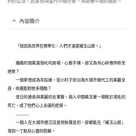
們的生活。此書透視當代中國社會，為變遷中國的縮影。
內容簡介
「就因為世界在標準化，人們才渴望補玉山居。」
癱瘓的億萬富翁叱吒商場、心狠手辣，卻又為何心碎憔悴終至
絕食？
一個夢想成為灰姑娘，從小村子到沿海大城市做代工的美麗女
孩，命運能對她多殘酷？
昔日的連長與美麗的女軍醫，兩人中間橫亙著一場輕於鴻毛的
死亡，成了他們心上永遠的疙瘩。
…………
一個人在大城市裡沉沒是悄無聲息的，卻都能在「補玉山居」
尋到一丁點兒心靈的慰藉。