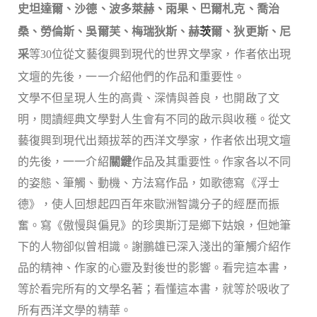
史坦達爾、沙德、波多萊赫、雨果、巴爾札克、喬治
桑、勞倫斯、吳爾芙、梅瑞狄斯、赫
茨
爾、狄更斯、尼
采
等
30
位從文藝復興到現代的世界文學家
，作者依出現
文壇的先後，一一介紹他們的作品和重要性。
文學不但呈現人生的高貴
、
深情與善良，也開啟了文
明，閱讀經典文學對人生會有不同的啟示與收穫。
從文
藝復興到現代出類拔萃的西洋文學家
，作者依出現文壇
的先後，一一介紹
關鍵
作品及其重要性。作家各以不同
的姿態
、
筆觸
、
動機
、
方法寫作品，如歌德寫
《
浮士
德
》
，使人回想起四百年來歐洲智識分子的經歷而振
奮。寫
《
傲慢與偏見
》
的珍奧斯汀是鄉下姑娘，但她筆
下的人物卻似曾相識。謝鵬雄已深入淺出的筆觸介紹作
品的精神
、
作家的心靈及對後世的影響。看完這本書，
等於看完所有的文學名著；看懂這本書，就等於吸收了
所有
西洋
文學的精華。