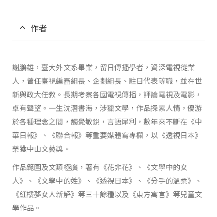
作者
謝鵬雄，臺大外文系畢業，留日傳播學者，資深電視從業
人，曾任臺視編審組長、企劃組長、駐日代表等職，並在世
新與政大任教。長期考察各國電視傳播，評論電視及電影，
卓有聲望。一生沈潛書海，涉獵文學，作品探索人情，優游
於各種理念之間，觸覺敏銳，言語犀利，數年來不斷在《中
華日報》、《聯合報》等重要媒體寫專欄，以《透視日本》
榮獲中山文藝獎。
作品範圍及文類極廣，著有《花非花》、《文學中的女
人》、《文學中的姓》、《透視日本》、《分手的溫柔》、
《紅樓夢女人新解》等三十餘種以及《東方寓言》等兒童文
學作品。