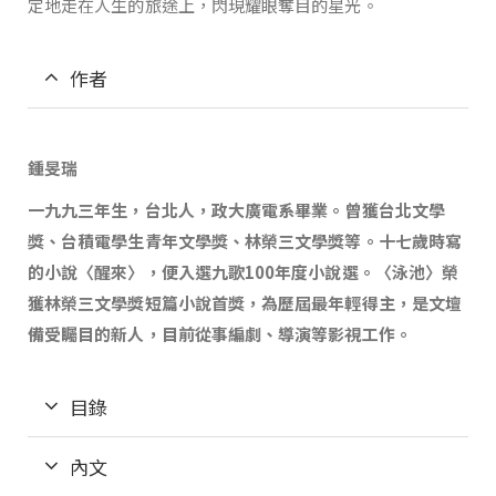
定地走在人生的旅途上，閃現耀眼奪目的星光。
作者
鍾旻瑞
一九九三年生，台北人，政大廣電系畢業。曾獲台北文學
獎、台積電學生青年文學獎、林榮三文學獎等。十七歲時寫
的小說〈醒來〉，便入選九歌
100
年度小說選。〈泳池〉榮
獲林榮三文學獎短篇小說首獎，為歷屆最年輕得主，是文壇
備受矚目的新人，目前從事編劇、導演等影視工作。
目錄
內文