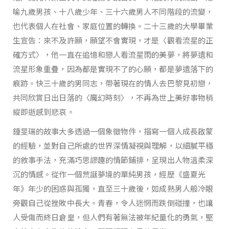
喻九歲男孩、十八歲少年、三十六歲男人不同階段的流變，
也代表個人在社會、家庭位置的轉換。二十三歲的大學畢業
生宣告：來不及許願，願望不會實現，才是〈觀看流星的正
確方式〉，他一直在追憶和戀人看流星雨的美夢，將夢遺和
流星形象重疊，因為都是實現不了的心願，都是夢遺落下的
痕跡。快三十歲的男同志，帶著現在的情人去巴黎見初戀，
共同欣賞日出日落的〈魔幻時刻〉，不再為世上美好事物稍
縱即逝感到悲哀。
鍾旻瑞的故事大多透過一個象徵物件，描寫一個人成長啟蒙
的經驗，並對自己所處的世界深情凝視與理解，以細膩平穩
的敘事手法，充滿巧思謬趣的情節鋪排，呈現出人物溫柔深
沉的情感。從作一個荒誕夢境的單純男孩，經歷《盛夏光
年》年少的困惑與孤獨，直至三十歲後，如成熟男人般冷眼
旁觀自己從挫敗中長大。青春，令人迷惘而跌倒碰撞，也讓
人受傷而終日倉皇，但人們有著無法被年紀量化的勇氣，堅