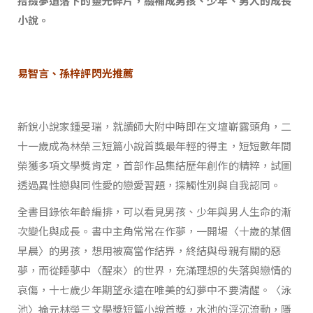
拾掇夢遺落下的靈光碎片，綴補成男孩、少年、男人的成長
小說。
易智言、孫梓評閃光推薦
新銳小說家鍾旻瑞，就讀師大附中時即在文壇嶄露頭角，二
十一歲成為林榮三短篇小說首獎最年輕的得主，短短數年間
榮獲多項文學獎肯定，首部作品集結歷年創作的精粹，試圖
透過異性戀與同性愛的戀愛習題，探觸性別與自我認同。
全書目錄依年齡編排，可以看見男孩、少年與男人生命的漸
次變化與成長。書中主角常常在作夢，一開場〈十歲的某個
早晨〉的男孩，想用被窩當作結界，終結與母親有關的惡
夢，而從睡夢中〈醒來〉的世界，充滿理想的失落與戀情的
哀傷，十七歲少年期望永遠在唯美的幻夢中不要清醒。〈泳
池〉掄元林榮三文學獎短篇小說首獎，水池的浮沉流動，隱