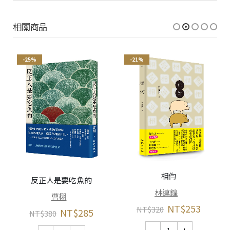
相關商品
-25%
-21%
相伨
反正人是要吃魚的
林連鍠
曹栩
NT$
253
NT$
320
NT$
285
NT$
380