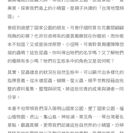
美景，探索我們島上的小精靈，是親子共讀的「台灣地理頻
道」。
曾經到過墾丁國家公園的朋友，可曾仔細欣賞在花叢間翩翩
飛舞的彩蝶？也許珍奇稀有的黃裳鳳蝶就在你眼前，而你根
本不知道？又或是倘佯原野、小徑時，可曾聆賞周遭陣陣悠
揚的蟲鳴？這些昆蟲，你叫得出牠們的名字嗎？又了解牠們
的種類有多少嗎？牠們在生態系中的角色又是如何呢？
其實，昆蟲棲息的狀況在自然生態中，可以顯示出多樣化的
指標意義。從水棲昆蟲、蝴蝶、螢火蟲，楊平世教授藉由完
整的資料蒐集、整理與研究，將這些珍貴的成果與讀者一同
分享。
本書不但帶領我們深入陽明山國家公園、墾丁國家公園、福
山植物園、虎山、龜山島、神祕湖、東北角……等台灣著名
景點，觀蟲賞蝶，更帶我們認識這些自然界的小精靈，分辨