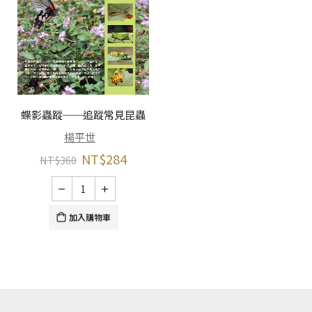
蝶影蟲蹤──追蹤常見昆蟲
楊平世
NT$
284
NT$
360
加入購物車