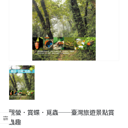
觀螢．賞蝶．覓蟲──臺灣旅遊景點賞
蟲趣