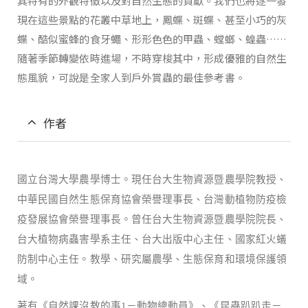
其特有的外觀特徵以及對自然生態的貢獻。我們也將逐一發
現在這些景點的花叢中草地上，鳳蝶、斑蝶、甚至小巧的灰
蝶、酷似蜜蜂的食牙蠅、形形色色的甲蟲、螳螂、蝗蟲……
隨著季節轉變依時進場，不時穿梭其中，形成優雅的自然生
態風貌，可說是全家人到戶外賞蟲的最佳參考書。
作者
國立台灣大學農學博士。
現任台大生物資源暨農學院教授、
中華民國自然生態保育協會榮譽理事長、台灣動植物防疫檢
疫發展協會榮譽理事長。曾任台大生物資源暨農學院院長、
台大植物病蟲害學系主任、台大出版中心主任、國家紅火蟻
防制中心主任。
教學、研究屬農學、生態保育和環境保護領
域。
著有《自然課沒教的事1－動物總動員》、《昆蟲趴趴走－