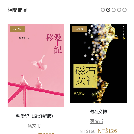
相關商品
-21%
-21%
磁石女神
移愛記（增訂新版）
蔡文甫
蔡文甫
NT$
126
NT$
160