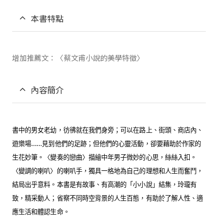
本書特點
增加推薦文：〈蔡文甫小說的美學特徵〉
內容簡介
書中的男女老幼，彷彿就在我們身旁；可以在路上、街頭、商店內、
遊樂場……見到他們的足跡；但他們的心靈活動，卻要藉助於作家的
生花妙筆。〈變奏的戀曲〉描繪中年男子微妙的心思，絲絲入扣。
〈變調的喇叭〉的喇叭手，獨具一格地為自己的理想和人生而奮鬥，
結局出乎意料。本書是有故事、有高潮的「小小說」結集，玲瓏有
致，精采動人；省察不同時空背景的人生百態，有助於了解人性、適
應生活和體認生命。