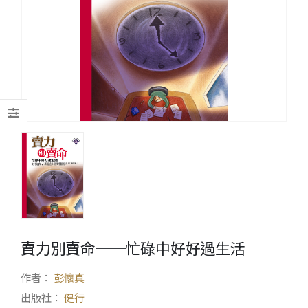
賣力別賣命──忙碌中好好過生活
作者：
彭懷真
出版社：
健行