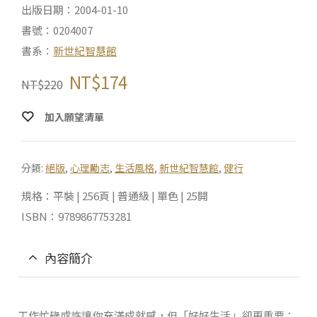
出版日期：2004-01-10
書號：0204007
書系：
新世紀智慧館
NT$
174
NT$
220
加入願望清單
分類:
絕版
,
心理勵志
,
生活風格
,
新世紀智慧館
,
健行
規格：平裝 | 256頁 | 普通級 | 單色 | 25開
ISBN：9789867753281
內容簡介
工作忙碌或許讓你充滿成就感，但「好好生活」卻更重要；