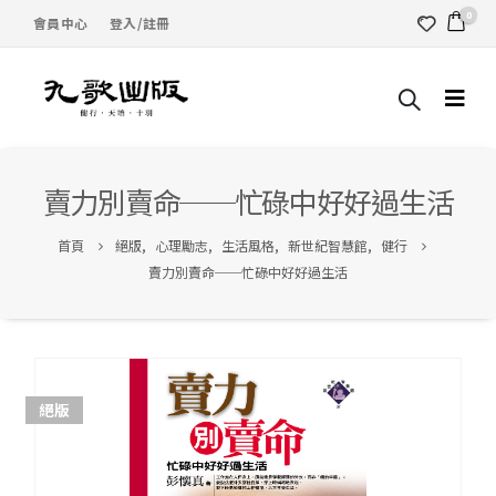
0
會員中心
登入/註冊
賣力別賣命──忙碌中好好過生活
首頁
絕版
,
心理勵志
,
生活風格
,
新世紀智慧館
,
健行
賣力別賣命──忙碌中好好過生活
絕版