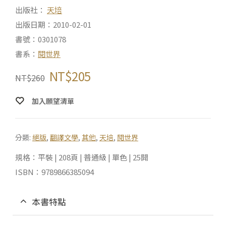
出版社：
天培
出版日期：2010-02-01
書號：0301078
書系：
閱世界
NT$
205
NT$
260
加入願望清單
分類:
絕版
,
翻譯文學
,
其他
,
天培
,
閱世界
規格：平裝 | 208頁 | 普通級 | 單色 | 25開
ISBN：9789866385094
本書特點