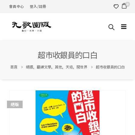
0
會員中心
登入/註冊
超市收銀員的口白
首頁
絕版
,
翻譯文學
,
其他
,
天培
,
閱世界
超市收銀員的口白
絕版