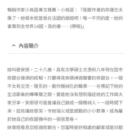
暢銷作家小鳥茵專文推薦，小鳥茵：『我跟作者的命運也太
像了，她根本就是我在法國的姐姐吧！唯一不同的是，她的
書賣到全世界16國，我的書……(哽咽)』
內容簡介
她叫做安娜，二十八歲，具有文學碩士文憑和八年待在超市
收銀台後頭的經驗。只聽得見條碼掃過聲響的收銀台。一個
不太有交流、隱形的、動作機械化的職業……在標記下她的
生活節奏的嗶嗶聲之間，要是她沒有想到描述她的工作與大
家分享，安娜很可能會讓自己變成一個機械人。一段時間下
來，這些讓她發笑、令她惱火或是感動的小小軼事，成為屬
於她自己的收銀機中的一張張票卷。
她曾經看見您經過收銀台。您當時是好相處的顧客或是討厭