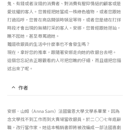
鬼、有錢或者沒錢的消費者、對消費有壓抑情結的顧客或是
愛炫耀的客人。您曾經把她當成一株綠色植物，或者您跟她
打過招呼，您曾在商店開張時頓足等待，或者您是總在打烊
時段才會出現的無精打采的客人。安娜，您曾經跟她搭訕，
瞧不起她，甚至辱罵過她。
難道收銀員的生活中什麼事也不會發生嗎？
現在，拿好您的推車，跟隨著安娜走向她的收銀台去吧。
這個您忘記去正眼觀看的人可把您瞧的仔細，而且還把您描
述出來了呢。
作者
安娜．山姆（Anna Sam）法國雷恩大學文學系畢業，因為
念文學找不到工作而到大賣場當收銀員。於二○○七年底辭
職，改行當作家。她這本暢銷書即將被改編成一部法國喜劇