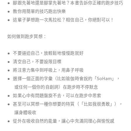
●
腳跟先著地還是腳掌先著地？本書告訴你正確的跑步技巧
●
教你用簡單的技巧跑出快樂
●
這輩子夢想跑一次馬拉松？相信自己，你絕對可以！
如何做到跑步冥想：
●
不要逼迫自己，放輕鬆地慢慢跑就好
●
清空自己，不要設限目標
●
將注意力集中到呼吸上，用鼻子呼吸
SoHam
●
選擇一個正面的字彙（比如瑜伽時會說的「
」，
或任何一個你的自創詞）在跑步時不停默念
●
如果心中有問題盤旋不去，可以在跑步中思索
●
甚至可以冥想一種你想要的特質（「比如我很勇敢」），
讓身體吸收
●
從外在吸收自然的能量，讓心中充滿同理心與愉悅感