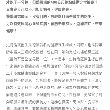
400
才跑了一分鐘，但離操場的
公尺終點線還非常遙遠？
其實跑步可以不用如此勉強，健康也是。
醫學研究顯示，沒有目的、放輕鬆且面帶微笑的跑步，
可以有效甩開心血管疾病、預防老年痴呆、遠離癌症，帶來
健康！
史特倫茲醫生是德國著名的健康養生權威，同時，也是同年
齡中鐵人三項的佼佼者，曾在同一年內完成六場超級三鐵
（當時可是全世界第一位）。本書中，史特倫茲醫生提出近
+
=
年來最新的實驗心得，教導讀者們「跑步
冥想
讓身體回歸
二十多歲健康巔峰的良方」。並且破解一般人對於冥想就是
乖乖靜坐的迷思，告訴讀者，將思緒專注於身體之上、清空
腦袋，甚至對自己說些激勵的小語，即為冥想的最佳方式
。
而邊跑步邊冥想，不但能夠節省時間，在醫學上更證實了能
夠增加免疫系統的抵抗力，遠離心臟病、高血壓、腸胃不
適、癌症基因、憂鬱症等各種困擾現代人的身心理疾病。