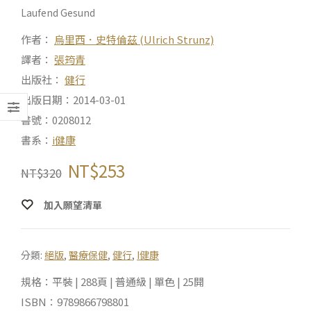
Laufend Gesund
作者：
烏里西．史特倫茲 (Ulrich Strunz)
譯者：
張筠青
出版社：
健行
出版日期：2014-03-01
書號：0208012
書系：
i健康
NT$
253
NT$
320
加入願望清單
分類:
絕版
,
醫療保健
,
健行
,
I健康
規格：平裝 | 288頁 | 普通級 | 單色 | 25開
ISBN：9789866798801