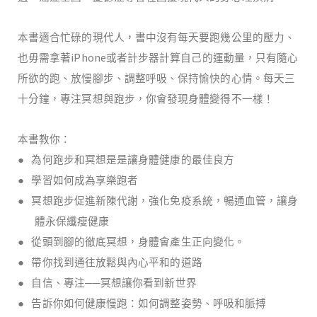
本書適合忙碌的現代人，書中沒有每天要跑幾公里的壓力、
iPhone
也毋需拿著
或者計步器計算自己的運動量，只有隨心
所欲的跑、放慢腳步、調整呼吸、保持愉快的心情。每天三
十分鐘，專注冥想與跑步，你會發現身體變得不一樣！
本書教你：
●
為何跑步和冥想是是讓身體健康的最佳良方
●
學習如何成為享樂跑者
●
冥想跑步促進新陳代謝，強化免疫系統，暢通血管，讓身
體永保纖瘦健康
●
從頭到腳的徹底冥想，身體會產生正向變化。
●
帶你找到通往放鬆與內心平和的道路
●
自信、專注──冥想讓你看到新世界
●
告訴你如何健康慢跑：如何調整姿勢、呼吸和脈搏