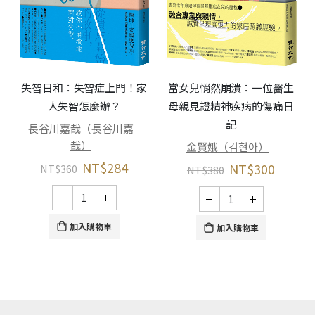
失智日和：失智症上門！家
當女兒悄然崩潰：一位醫生
人失智怎麼辦？
母親見證精神疾病的傷痛日
記
長谷川嘉哉（長谷川嘉
哉）
金賢娥（김현아）
NT$
284
NT$
300
NT$
360
NT$
380
加入購物車
加入購物車