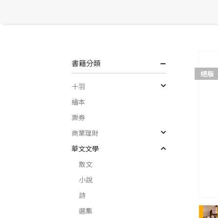
書籍分類
絕版
十羽
繪本
票券
商業理財
華文文學
散文
小說
詩
選集