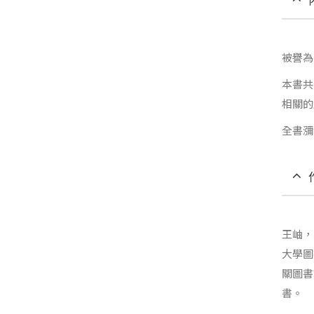
被譽為
本書共
相關的
全書瀰
王岫，
大學圖
關圖書
書。