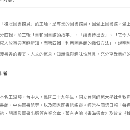
「桂冠圖書館員」的王岫，是專業的圖書館員，因愛上圖書館，愛
分四輯，前三輯「書和圖書館的故事」、「讓書傳出去」、「它令
感人故事與有趣新知，而第四輯「利用圖書館的幾個方法」，說明
漫書香的饗宴、人文的氣息，知識性與趣味性兼具，充分享受美好
作者
本名王錫璋，台中人，民國三十九年生。國立台灣師範大學社會教
書館、中央圖書館等，以及國家圖書館編審。經常在國語日報「每
館、閱讀及圖書出版等專業文章，著有專論《書海探索》及散文《