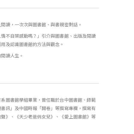
上閱讀，一次次與圖書館、與書親密對話。
人情不自禁感動嗎？」引介與圖書館、出版及閱讀
利用及認識圖書館的方法與觀念。
的閱讀人生。
育系圖書館學組畢業，曾任職於台中圖書館、師範
週書訊」及中國時報「開卷」等撰寫專欄，撰寫有
鐘聲》、《天少老爸俏女兒》、《愛上圖書館》等