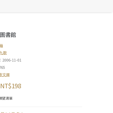
圖書館
岫
九歌
006-11-01
65
歌文庫
NT$
198
願望清單