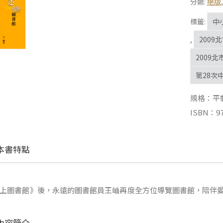
分類:
絕版
標籤:
中
,
200
2009
第28次
規格：平裝 |
ISBN：97
本書特點
上圖書館》後，永遠的圖書館員王岫再度全方位導覽圖書館，陪伴
內容簡介