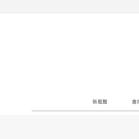
新風聲
書