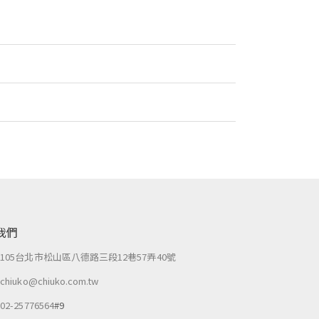
我們
：
105台北市松山區八德路三段12巷57弄40號
：
chiuko@chiuko.com.tw
：
02-25776564
#9