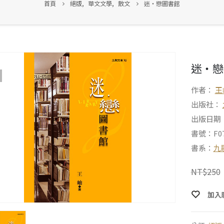
首頁
絕版
,
華文文學
,
散文
迷‧戀圖書館
迷‧戀
作者：
王
出版社：
出版日期：2
書號：F07
書系：
九
NT$
250
加入