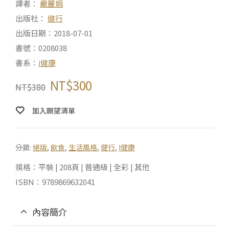
譯者：
嚴麗娟
出版社：
健行
出版日期：2018-07-01
書號：0208038
書系：
i健康
NT$
300
NT$
380
加入願望清單
分類:
絕版
,
飲食
,
生活風格
,
健行
,
I健康
規格：平裝 | 208頁 | 普通級 | 全彩 | 其他
ISBN：9789869632041
內容簡介