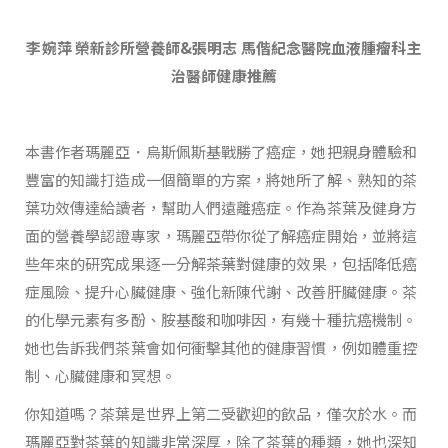
李婉萍 榮新診所營養師&張明志 馬偕紀念醫院血液腫瘤科主
治醫師健康推薦
本書作者瑪麗亞．烏斯佩斯基戰勝了癌症，她把親身體驗和
豐富的知識打造成一個簡單的方案，將她所了解、熟知的茶
葉功效傳達給讀者，幫助人們遠離癌症。作為茶葉及健身方
面的營養學認證專家，瑪麗亞帶你從了解癌症開始，並將這
些年來的研究成果逐一分解――茶葉對健康的效果，包括降低癌
症風險、提升心臟健康、強化新陳代謝、改善肝臟健康。茶
的化學元素有多酚、胺基酸和咖啡因，有幾十種抗癌機制。
她也告訴我們茶葉會如何衝擊其他的健康習慣，例如體重控
制、心臟健康和冥想。
你知道嗎？茶葉是世界上第二受歡迎的飲品，僅次於水。而
瑪麗亞對茶葉的知識非常深厚，除了茶葉的種類，她也深知