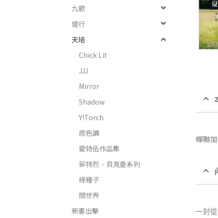
九歌
健行
天培
Chick Lit
JJJ
Mirror
Shadow
Y!Torch
原色調
蟬聯加
愛特伍作品集
菲特烈．貝克曼系列
綠種子
閱世界
新書出擊
一封從