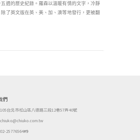
十五週的歷史紀錄。羅森以溫暖有情的文字，冷靜
》除了英文版在英、美、加、澳等地發行，更被翻
我們
：
105台北市松山區八德路三段12巷57弄40號
：
chiuko@chiuko.com.tw
：
02-25776564
#9