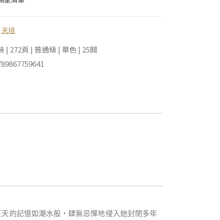
,
天培
 272頁 | 普通級 | 單色 | 25開
89867759641
夏天的記憶如潮水般，肆無忌憚地侵入她封閉多年