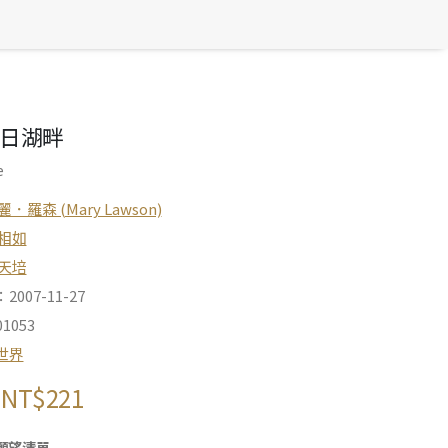
日湖畔
e
麗．羅森 (Mary Lawson)
相如
天培
007-11-27
1053
世界
NT$
221
願望清單