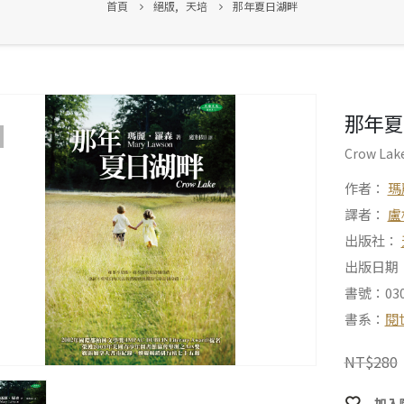
首頁
絕版
,
天培
那年夏日湖畔
那年夏
Crow Lak
作者：
瑪
譯者：
盧
出版社：
出版日期：2
書號：030
書系：
閱
NT$
280
加入