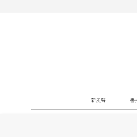
新風聲
書