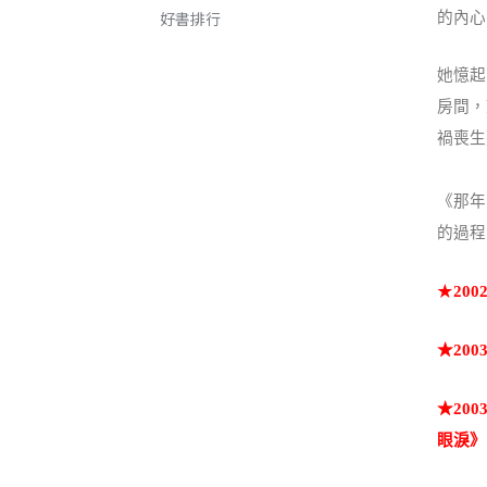
好書排行
的內心
她憶起
房間，
禍喪生
《那年
的過程
★
2002
★
200
★
200
眼淚》