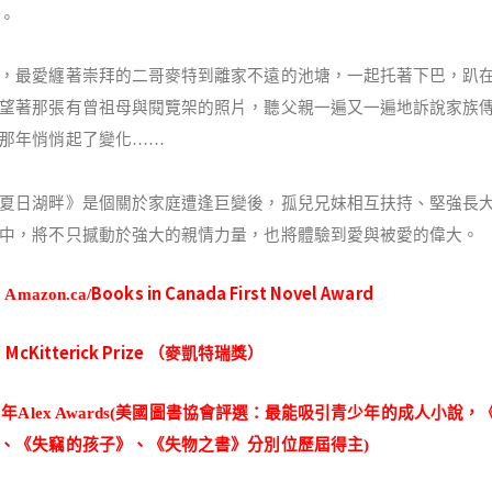
。
，最愛纏著崇拜的二哥麥特到離家不遠的池塘，一起托著下巴，趴
望著那張有曾祖母與閱覽架的照片，聽父親一遍又一遍地訴說家族
那年悄悄起了變化……
夏日湖畔》是個關於家庭遭逢巨變後，孤兒兄妹相互扶持、堅強長
中，將不只撼動於強大的親情力量，也將體驗到愛與被愛的偉大。
Books in Canada First Novel Award
 Amazon.ca/
McKitterick Prize
3
（麥凱特瑞獎）
3
年
Alex Awards(
美國圖書協會評選：最能吸引青少年的成人小說，
、《失竊的孩子》、《失物之書》分別位歷屆得主
)