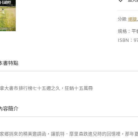
分類:
絕版
規格：平裝 |
ISBN：97
本書特點
拿大書市排行榜七十五週之久，狂銷十五萬冊
內容簡介
家鄉捎來的精美邀請函，讓凱特．摩里森跌進兒時的回憶裡，那年