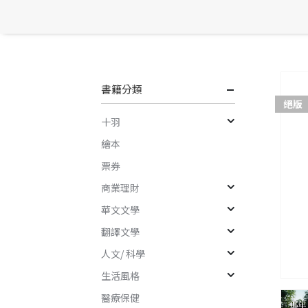
書籍分類
絕版
十羽
繪本
票券
商業理財
華文文學
翻譯文學
人文/ 科學
生活風格
醫療保健