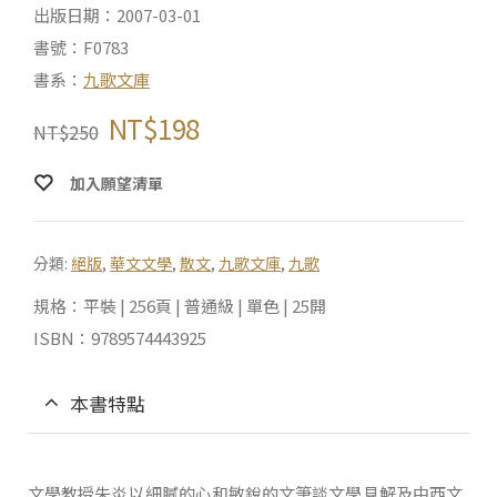
出版日期：2007-03-01
書號：F0783
書系：
九歌文庫
NT$
198
NT$
250
加入願望清單
分類:
絕版
,
華文文學
,
散文
,
九歌文庫
,
九歌
規格：平裝 | 256頁 | 普通級 | 單色 | 25開
ISBN：9789574443925
本書特點
文學教授朱炎以細膩的心和敏銳的文筆談文學見解及中西文