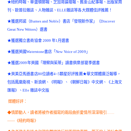
★紐約時報、華盛頓郵報、芝加哥論壇報、舊金山紀事報、出版家周
刊、歐普拉雜誌、人物雜誌、ELLE雜誌等各大媒體佳評推薦！
★獲選邦諾（Barnes and Noble）書店「發現新作家」（Discover
Great New Writers）選書
★獲選獨立書商協會 2009 年1月選書
★獲選英國Waterstone書店「New Voice of 2009」
★獲選2009年英國「理察與茱蒂」讀書俱樂部夏季選書
★英美亞馬遜書店80位讀者4~5顆星好評推薦★華文媒體廣泛報導，
包括鳳凰衛視、新浪網、《明報》、《朝鮮日報》中文網、《上海文
匯報》、Elle 雜誌中文版
媒體好評：
◆情節動人，讀者將被作者描寫的兩段曲折愛情所深深吸引……
——《紐約時報》