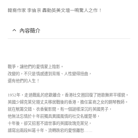
韓裔作家 李倫京 轟動英美文壇一鳴驚人之作！
內容簡介
戰爭，讓他們的愛情蒙上陰影。
改變的，不只是情感遭到背叛、人性變得扭曲，
還有他們的人生！
1952
年，走過戰亂的悲歡離合，香港社交圈回復了她歌舞昇平樣貌。
英國少婦克萊兒隨丈夫移居戰後的香港，擔任富商之女的鋼琴教師。
就在觥籌交錯、衣香鬢影間，有一個謎樣深沉的英國男子，
他無法忘情於十年前獨具異國風情的社交名媛楚蒂，
十年後，卻又招惹不諳世事的英國玫瑰克萊兒，
譜寫出兩段糾葛十年、流轉跌宕的愛恨離愁
……