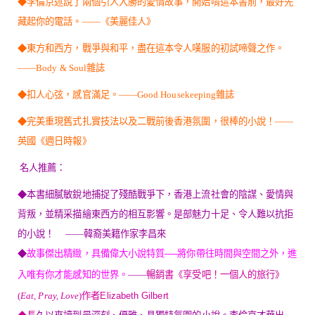
◆李倫京述說了兩個引人入勝的愛情故事，開始啃這本書前，最好先
藏起你的電話。——《美麗佳人》
◆東方和西方，戰爭與和平，盡在這本令人嘆服的初試啼聲之作。
——Body & Soul雜誌
◆扣人心弦，感官滿足。——Good Housekeeping雜誌
◆完美重現舊式扎實技法以及二戰前後香港氛圍，很棒的小說！——
英國《週日時報》
名人推薦：
◆本書細膩敏銳地捕捉了殘酷戰爭下，香港上流社會的陰謀、愛情與
背叛，並精采描繪東西方的相互影響。是部魅力十足、令人難以抗拒
的小說！ ——韓裔美籍作家李昌來
◆
故事傑出精緻，具備偉大小說特質──將你帶往時間與空間之外，進
入唯有你才能感知的世界。
——
暢
銷書《享受吧！一個人的旅行》
(
Eat, Pray, Love
)作者
Elizabeth Gilbert