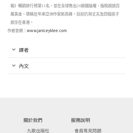
報》暢銷排行榜第
11
名，並在全球售出
20
餘國版權，
版稅超過百
萬美金，堪稱近年來亞洲作家新高峰。
目前仍與丈夫及四個孩子
居住在香港。
www.janiceyklee.com
作者官網：
譯者
內文
關於我們
服務說明
九歌出版社
會員常見問題