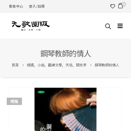
0
會員中心
登入/註冊
鋼琴教師的情人
首頁
絕版
,
小說
,
翻譯文學
,
天培
,
閱世界
鋼琴教師的情人
絕版