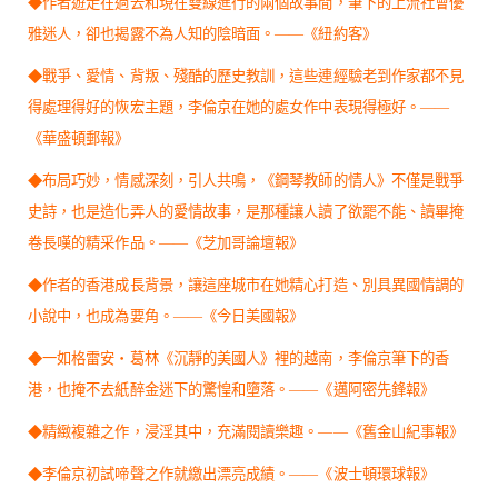
◆作者遊走在過去和現在雙線進行的兩個故事間，筆下的上流社會優
雅迷人，卻也揭露不為人知的陰暗面。——《紐約客》
◆戰爭、愛情、背叛、殘酷的歷史教訓，這些連經驗老到作家都不見
得處理得好的恢宏主題，李倫京在她的處女作中表現得極好。——
《華盛頓郵報》
◆布局巧妙，情感深刻，引人共鳴，《鋼琴教師的情人》不僅是戰爭
史詩，也是造化弄人的愛情故事，是那種讓人讀了欲罷不能、讀畢掩
卷長嘆的精采作品。——《芝加哥論壇報》
◆作者的香港成長背景，讓這座城市在她精心打造、別具異國情調的
小說中，也成為要角。——《今日美國報》
◆一如格雷安‧葛林《沉靜的美國人》裡的越南，李倫京筆下的香
港，也掩不去紙醉金迷下的驚惶和墮落。——《邁阿密先鋒報》
◆精緻複雜之作，浸淫其中，充滿閱讀樂趣。——《舊金山紀事報》
◆李倫京初試啼聲之作就繳出漂亮成績。——《波士頓環球報》