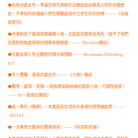
◆出色的處女作。李倫京用不誇飾手法闡述這段鮮為人知的中國歷
史，不帶批判地描繪人們在艱難處境中力求生存的抉擇。——《出版
家周刊》
◆作者創造了幾個有趣複雜人物，尤其是梁楚蒂這角色，賦予了他們
在面對特殊處境時的隱晦多變樣貌。——《Booklist雜誌》
◆生動呈現人性在戰時的偉大與殘酷。——Bookmarks Publishing
LLC
◆令人驚豔、滿意的處女作。——《人物》雜誌
◆戰爭、愛情、背叛──宛如精采賦格曲的首部小說，可讀性極高！
——《O，歐普拉雜誌》
◆這一季的《贖罪》，本書是前往消失中香港的頭等艙船票。——
《ELLE》
◆一次東西方關係的豐美檢視。——《科克斯評論》