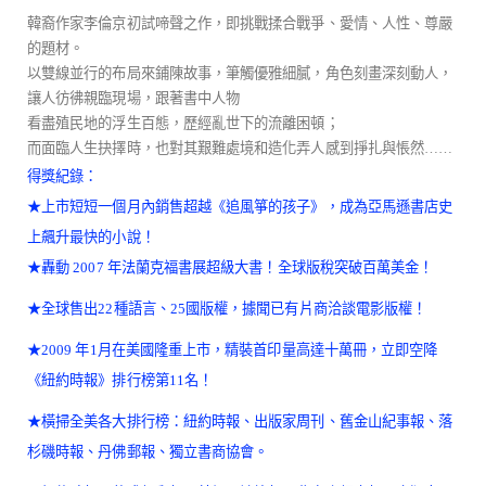
韓裔作家李倫京初試啼聲之作，即挑戰揉合戰爭、愛情、人性、尊嚴
的題材。
以雙線並行的布局來鋪陳故事，筆觸優雅細膩，角色刻畫深刻動人，
讓人彷彿親臨現場，跟著書中人物
看盡殖民地的浮生百態，歷經亂世下的流離困頓；
而面臨人生抉擇時，也對其艱難處境和造化弄人感到掙扎與悵然
……
得獎紀錄：
★上市短短一個月內銷售超越《追風箏的孩子》，成為亞馬遜書店史
上飆升最快的小說！
★轟動 2007 年法蘭克福書展超級大書！全球版稅突破百萬美金！
★全球售出22種語言、25國版權，據聞已有片商洽談電影版權！
★2009 年1月在美國隆重上市，精裝首印量高達十萬冊，立即空降
《紐約時報》排行榜第11名！
★橫掃全美各大排行榜：紐約時報、出版家周刊、舊金山紀事報、落
杉磯時報、丹佛郵報、獨立書商協會。