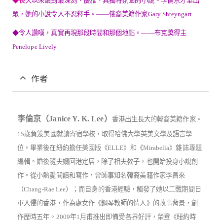
◆長
久以來讀到最深刻、優雅、具獨特氛圍的小說。李倫京才華出
眾，她的小說令人不忍釋手。——俄裔美籍作家Gary Shteyngart
◆令人讚嘆，真實再現那段時間和那個地點。——布克獎得主
Penelope Lively
作者
李倫京（
Janice Y. K. Lee
）
香港出生長大的韓裔美籍作家。
15
歲負笈美國就讀寄宿學校，取得哈佛大學英美文學及語言學
位。畢業後在紐約擔任美國版《
ELLE
》和《
Mirabella
》雜誌專題
編輯。婚後隨夫婿回港定居，除了相夫教子，也開始投身小說創
作。從小熱愛閱讀和寫作，
曾師事知名韓裔美籍作家李昌來
（
Chang-Rae Lee
）；
而自身的香港經驗，觸發了她以二戰期間日
軍入侵的香港，作為處女作《
鋼琴教師的情人
》的故事背景，創
作歷時五年。
2009
年
1
月甫推出即備受各界好評，榮登《紐約時