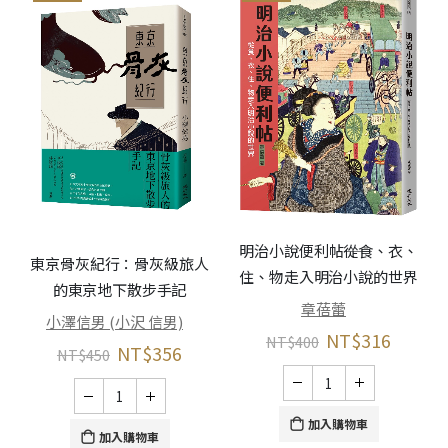
明治小說便利帖――從食、衣、
東京骨灰紀行：骨灰級旅人
住、物走入明治小說的世界
的東京地下散步手記
章蓓蕾
小澤信男 (小沢 信男)
NT$
316
NT$
400
NT$
356
NT$
450
加入購物車
加入購物車