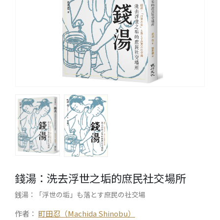
錢湯：洗去浮世之垢的庶民社交場所
銭湯：「浮世の垢」も落とす庶民の社交場
作者：
町田忍（Machida Shinobu）