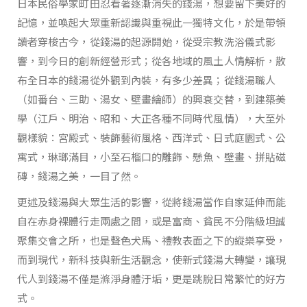
日本民俗學家町田忍看著逐漸消失的錢湯，想要留下美好的
記憶，並喚起大眾重新認識與重視此一獨特文化，於是帶領
讀者穿梭古今，從錢湯的起源開始，從受宗教洗浴儀式影
響，到今日的創新經營形式；從各地域的風土人情解析，散
布全日本的錢湯從外觀到內裝，有多少差異；從錢湯職人
（如番台、三助、湯女、壁畫繪師）的興衰交替，到建築美
學（江戶、明治、昭和、大正各種不同時代風情），大至外
觀樣貌：宮殿式、裝飾藝術風格、西洋式、日式庭園式、公
寓式，琳瑯滿目，小至石榴口的雕飾、懸魚、壁畫、拼貼磁
磚，錢湯之美，一目了然。
更述及錢湯與大眾生活的影響，從將錢湯當作自家延伸而能
自在赤身裸體行走兩處之間，或是富商、貧民不分階級坦誠
聚集交會之所，也是聲色犬馬、禮教表面之下的縱樂享受，
而到現代，新科技與新生活觀念，使新式錢湯大轉變，讓現
代人到錢湯不僅是滌淨身體汙垢，更是跳脫日常繁忙的好方
式。