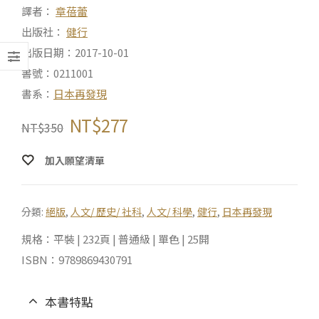
譯者：
章蓓蕾
出版社：
健行
出版日期：2017-10-01
書號：0211001
書系：
日本再發現
NT$
277
NT$
350
加入願望清單
分類:
絕版
,
人文/ 歷史/ 社科
,
人文/ 科學
,
健行
,
日本再發現
規格：平裝 | 232頁 | 普通級 | 單色 | 25開
ISBN：9789869430791
本書特點