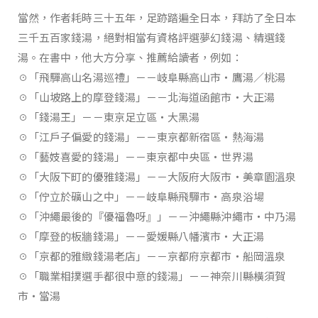
當然，作者耗時三十五年，足跡踏遍全日本，拜訪了全日本
三千五百家錢湯，絕對相當有資格評選夢幻錢湯、精選錢
湯。在書中，他大方分享、推薦給讀者，例如：
☉「飛驒高山名湯巡禮」－－岐阜縣高山市‧鷹湯／桃湯
☉「山坡路上的摩登錢湯」－－北海道函館市‧大正湯
☉「錢湯王」－－東京足立區‧大黑湯
☉「江戶子偏愛的錢湯」－－東京都新宿區‧熱海湯
☉「藝妓喜愛的錢湯」－－東京都中央區‧世界湯
☉「大阪下町的優雅錢湯」－－大阪府大阪市‧美章園溫泉
☉「佇立於礦山之中」－－岐阜縣飛驒市‧高泉浴場
☉「沖繩最後的『優福魯呀』」－－沖繩縣沖繩市‧中乃湯
☉「摩登的板牆錢湯」－－愛媛縣八幡濱市‧大正湯
☉「京都的雅緻錢湯老店」－－京都府京都市‧船岡溫泉
☉「職業相撲選手都很中意的錢湯」－－神奈川縣橫須賀
市‧當湯