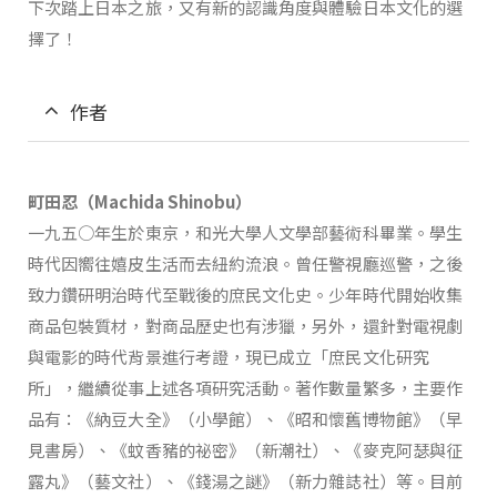
下次踏上日本之旅，又有新的認識角度與體驗日本文化的選
擇了！
作者
町田忍（Machida Shinobu）
一九五○年生於東京，和光大學人文學部藝術科畢業。學生
時代因嚮往嬉皮生活而去紐約流浪。曾任警視廳巡警，之後
致力鑽研明治時代至戰後的庶民文化史。少年時代開始收集
商品包裝質材，對商品歷史也有涉獵，另外，還針對電視劇
與電影的時代背景進行考證，現已成立「庶民文化研究
所」，繼續從事上述各項研究活動。著作數量繁多，主要作
品有：《納豆大全》（小學館）、《昭和懷舊博物館》（早
見書房）、《蚊香豬的祕密》（新潮社）、《麥克阿瑟與征
露丸》（藝文社）、《錢湯之謎》（新力雜誌社）等。目前